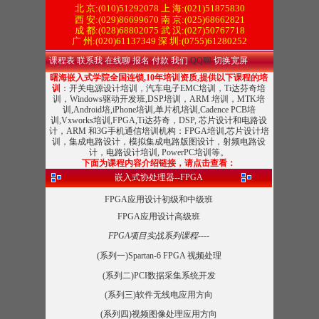
北 京:(010)51292078
上 海:(021)51875830
西 安:(029)86699670 南 京:(025)68662821
成 都:(028)68802075 武 汉:(027)50767718
广 州:(020)61137349 深 圳:(0755)61280252
课程表
联系我
在线聊
报名
付款
我们
QQ聊
切换宽屏
曙海嵌入式学院全国连锁,10年培训资质,提供以下课程的培
训
：开关电源设计培训，汽车电子EMC培训，Ti达芬奇培
训，Windows驱动开发班,DSP培训，ARM 培训，MTK培
训,Android培,iPhone培训,单片机培训,Cadence PCB培
训,Vxworks培训,FPGA,Ti达芬奇，DSP, 芯片设计和电路设
计，ARM 和3G手机通信培训机构：FPGA培训,芯片设计培
训，集成电路设计，模拟集成电路版图设计，射频电路设
计，电路设计培训, PowerPC培训等。
下面为课程内容介绍链接，请点击查看：
嵌入式协处理器--FPGA
FPGA应用设计初级和中级班
FPGA应用设计高级班
FPGA项目实战系列课程----
(系列一)Spartan-6 FPGA 视频处理
(系列二)PCI数据采集系统开发
(系列三)软件无线电应用方向
(系列四)视频图像处理应用方向