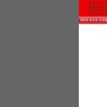
北 京:(010)51
西 安:(029)86
成 都:(028)68
广 州:(020)61
课程表
联系我
在线