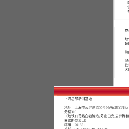
信
成
地
馆区
热线
邮
信箱
客服
上海总部培训基地
地址：上海市云屏路1399号26#新城金郡商
务楼310
（地铁11号线白银路站2号出口旁,云屏路和
白银路交叉口）
邮编：201821