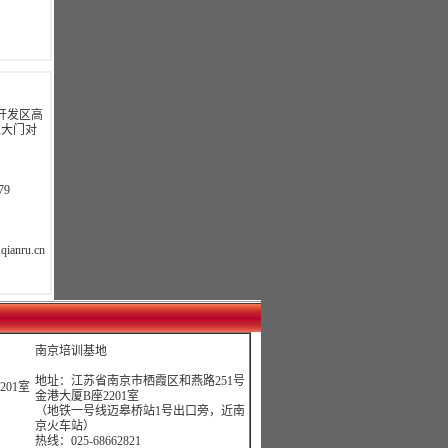
开发区高
正大门对
79
qianru.cn
南京培训基地
地址：江苏省南京市栖霞区和燕路251号
01室
金港大厦B座2201室
（地铁一号线迈皋桥站1号出口旁，近南
京火车站）
热线：025-68662821