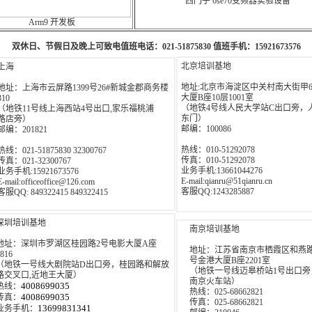
西门子 6se70变频器实验设备
Arm9 开发板
双休日、节假日及晚上可致电值班电话：021-51875830 值班手机：15921673576
北京培训基地
上海
地址:北京市海淀区中关村南大街甲
地址：上海市云屏路1399号26#新城金郡商务楼
大厦B座10层1001室
310
（地铁4号线人民大学站C出口旁，
（地铁11号线上海西站4号出口,家乐福桃浦
东门）
路店旁）
邮编：100086
邮编：201821
热线：010-51292078
热线：021-51875830 32300767
传真：010-51292078
传真：021-32300767
业务手机:13661044276
业务手机:15921673576
E-mail:qianru@51qianru.cn
E-mail:officeoffice@126.com
客服QQ:1243285887
客服QQ: 849322415 849322415
深圳培训基地
南京培训基地
地址：深圳市罗湖区桂园路2号电影大厦A座
地址：江苏省南京市栖霞区和燕路2
816
号金港大厦B座2201室
（地铁一号线大剧院站D出口旁，桂园路和解放
（地铁一号线迈皋桥站1号出口旁
路交叉口,近地王大厦）
南京火车站）
4008699035
热线：
热线：025-68662821
4008699035
传真：
传真：025-68662821
13699831341
业务手机：