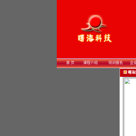
首 页
课程介绍
培训报名
企
曙海