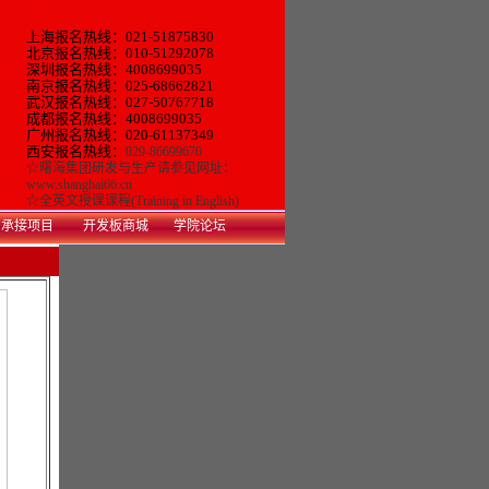
上海报名热线：021-51875830
北京报名热线：010-51292078
深圳报名热线：4008699035
南京报名热线：025-68662821
武汉报名热线：027-50767718
成都报名热线：4008699035
广州报名热线：
020-61137349
西安报名热线：
029-86699670
☆
曙海集团研发与生产
请参见网址：
www.shanghai66.cn
☆
全英文授课课程(Training in English)
承接项目
开发板商城
学院论坛