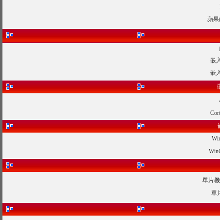
蘋果
嵌入
嵌入
Co
W
Wi
單片機
單