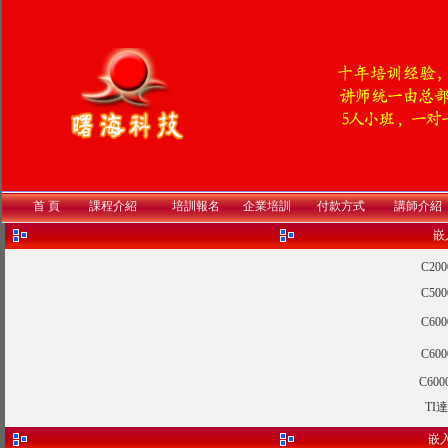
首 頁
課程介紹
培訓報名
企業培訓
付款方式
講師介紹
嵌
C2
C5
C6
C6
C60
TI
嵌入