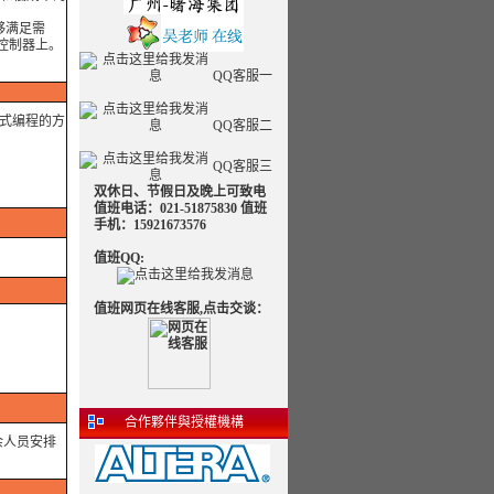
够满足需
控制器上。
QQ客服一
嵌入式编程的方
QQ客服二
QQ客服三
双休日、节假日及晚上可致电
值班电话：021-51875830 值班
手机：15921673576
值班QQ:
值班网页在线客服,点击交谈：
合作夥伴與授權機構
余人员安排