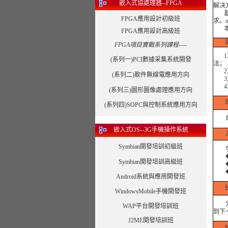
嵌入式協處理器--FPGA
解决
基于
FPGA應用設計初級班
求。
本课
FPGA應用設計高級班
FPGA項目實戰系列課程----
1） 
(系列一)PCI數據采集系統開發
法；
2）
(系列二)軟件無線電應用方向
3） 
4）
(系列三)圖形圖像處理應用方向
(系列四)SOPC與控制系統應用方向
单片
嵌入式OS--3G手機操作系統
Symbian開發培訓初級班
学员
◆ 
Symbian開發培訓高級班
◆ 
◆ 
Android系統與應用開發班
WindowsMobile手機開發班
为了
WAP平台開發培訓班
到下
J2ME開發培訓班