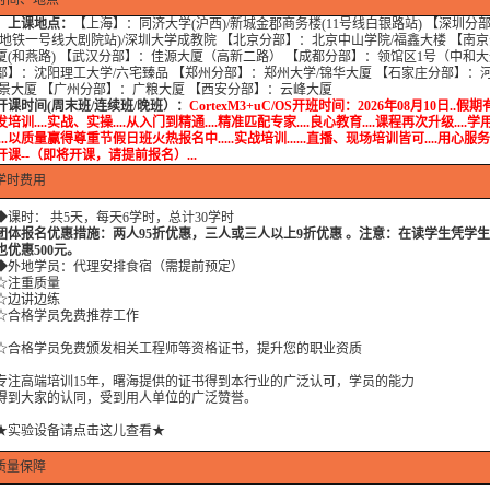
时间、地点
上课地点：
【上海】：同济大学(沪西)/新城金郡商务楼(11号线白银路站) 【深圳分
(地铁一号线大剧院站)/深圳大学成教院 【北京分部】：北京中山学院/福鑫大楼 【南
厦(和燕路) 【武汉分部】：佳源大厦（高新二路） 【成都分部】：领馆区1号（中和大
部】：沈阳理工大学/六宅臻品 【郑州分部】：郑州大学/锦华大厦 【石家庄分部】：
瑞景大厦 【广州分部】：广粮大厦 【西安分部】：云峰大厦
开课时间(周末班/连续班/晚班）：
CortexM3+uC/OS开班时间：2026年08月10日..假期有
培训....实战、实操....从入门到精通....精准匹配专家....良心教育....课程再次升级....
...以质量赢得尊重节假日班火热报名中.....实战培训......直播、现场培训皆可....用心服务.........
开课--（即将开课，请提前报名）...
学时费用
时： 共5天，每天6学时，总计30学时
团体报名优惠措施：两人95折优惠，三人或三人以上9折优惠 。注意：在读学生凭学
也优惠500元。
地学员：代理安排食宿（需提前预定）
注重质量
边讲边练
格学员免费推荐工作
格学员免费颁发相关工程师等资格证书，提升您的职业资质
高端培训15年，曙海提供的证书得到本行业的广泛认可，学员的能力
大家的认同，受到用人单位的广泛赞誉。
★实验设备请点击这儿查看★
质量保障