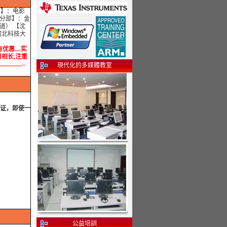
部】：电影
京分部】：金
道） 【沈
河北科技大
优惠....实
学用相长,注重
.....--
現代化的多媒體教室
生证，即使一
公益培訓