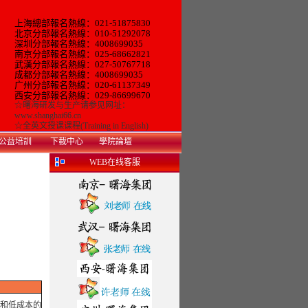
上海總部報名熱線：021-51875830
北京分部報名熱線：010-51292078
深圳分部報名熱線：4008699035
南京分部報名熱線：025-68662821
武漢分部報名熱線：027-50767718
成都分部報名熱線：4008699035
广州
分部報名熱線：
020-61137349
西安分部報名熱線：029-86699670
☆
曙海研发与生产
请参见网址：
www.shanghai66.cn
☆
全英文授课课程(Training in English)
公益培訓
下載中心
學院論壇
WEB在线客服
能和低成本的