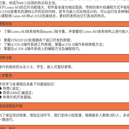
方案，将成为MCU应用的热点和主流。
Cortex-M3的芯片功能强大，软件复杂度也相应提高，传统的单片机编程方式不能
uC/OSII是著名的源码公开的实时内核，是专为嵌入式应用设计的，可以运行在多种微
程将Cortex-M3和uC/OSII完美结合，更好的发挥出它们各自的特点。
课程目标
了解Cortex-M3体系结构及thumb-2指令集，并掌握在Cortex-M3体系结构上进行
 掌握STM32F103处理器各个接口开发的原理；
了解uC/OS-II操作系统工作原理，掌握uC/OS-II操作系统移植方法；
 掌握在uC/OS-II操作系统上的编程方法及编程技巧。
培养对象
机相关的从业人士、学生、嵌入式爱好者等。
入学要求
学习本课程应具备下列基础知识：
熟悉C语言；
熟悉ARM汇编语言；
有单片机开发基础。
班级规模及环境
保证培训效果，增加互动环节，我们坚持小班授课，每期报名人数限3到5人，多
一期进行。