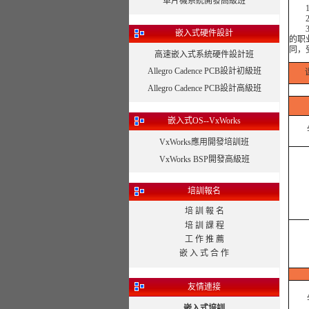
單片機系統開發高級班
1、
2、
3、
嵌入式硬件設計
的职
同，
高速嵌入式系統硬件設計班
Allegro Cadence PCB設計初級班
Allegro Cadence PCB設計高級班
嵌入式OS--VxWorks
VxWorks應用開發培訓班
VxWorks BSP開發高級班
培訓報名
培 訓 報 名
培 訓 課 程
工 作 推 薦
嵌 入 式 合 作
友情連接
嵌入式培訓