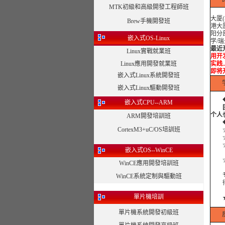
MTK初級和高級開發工程師班
大厦
Brew手機開發班
港大
阳分
嵌入式OS-Linux
学/
最近
Linux實戰就業班
用开发
Linux應用開發就業班
实践.
即将
嵌入式Linux系統開發班
嵌入式Linux驅動開發班
◆课
嵌入式CPU--ARM
个人
ARM開發培訓班
◆外
CortexM3+uC/OS培訓班
☆
☆
☆合
嵌入式OS--WinCE
☆合
WinCE應用開發培訓班
专注
WinCE系統定制與驅動班
得到
單片機培訓
單片機系統開發初級班