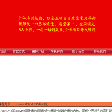
業培訓
付款方式
講師介紹
學員評價
關于我們
聯系我們
课程背景
－－
CortexM3+uC/OS培训班
rtex-M3是ARM公司推出的最新的针对微控制器应用的内核，提供业界领先的高性