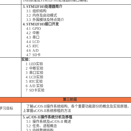
作的原理及STM32F103处理器的接口编程。
3. STM32F103处理器简介
3.1 组织结构
3.2 内存及启动模式
3.3 外围模块及特点简介
4. STM32F103接口开发
4.1 GPIO
4.2 中断
4.3 串口
4.4 LCD
4.5 RTC
4.6 A/D
4.7 SD卡
实验：
1 LED实验
2 中断实验
3 串口实验
4 LCD实验
5 RTC实验
6 A/D 实验
7 SD卡实验
第三阶段
了解uC/OS-II操作系统结构、各个重要功能部分的概念及实现原理
学习目标
上掌握uC/OS-II系统移植的方法
5. uC/OS-II操作系统分析及移植
5.1 操作系统及uC/OS-II 概述
5.2 任务、进程概念
5.3 内核数据结构