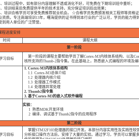
培训过程中，如有部分内容理解不透或消化不好，可免费在下期培训班中重听；
培训结束后免费提供半年的技术支持，充分保证培训后出效果；
培训合格学员可享受免费推荐就业机会。 ☆合格学员免费颁发相关工程师等资格证
业资质。专注高端培训13年，曙海提供的证书得到本行业的广泛认可，学员的能力得
受到用人单位的广泛赞誉。
课程进度安排
时间
课程大纲
第一阶段
第一阶段的课程主要帮助学员了解Cortex-M3内核体系结构、以及Corte
学习目标
核所支持的Thumb-2指令集。在此基础上，熟悉嵌入式编程的环境及
1. Cortex-M3内核体系结构
1.1 Cortex-M3总体介绍
1.2 处理器内核介绍
1.3 处理器工作模式
1.4 处理器异常处理
2. Thumb2指令集
3. 基于Cortex-M3的嵌入式软件编程
实验：
1 熟悉MDK开发环境
2 编译、调试基于Thumb2指令的应用程序
第二阶段
掌握STM32F103处理器的接口开发。本部分内容实用性及实践性较
学习目标
分析接口操作方法后，安排了大量的实验。通过学习，学员可以掌握