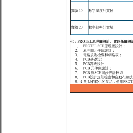
實驗
19
數字溫度計實驗
實驗
20
數字頻率計實驗
七：
PROTEL
原理圖設計、電路版圖設
1、 PROTEL SCH
原理圖設計；
2、
原理圖元件庫設計；
3、
電路規則檢查和網絡表；
4、 PCB
基礎設計；
5、 PCB
高級設計；
6、 PCB
元件庫設計；
7、 PCB
與
SCH
同步設計技術
8、 PCB
設計規則檢查和自動布線技
9
、針對我們提供的産品，使用
PROT