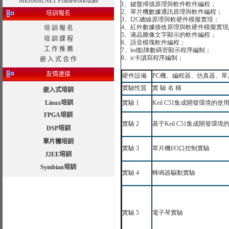
Microsoft.NET Framework培訓
1
、鍵盤掃描原理與軟件軟件編程；
2
、單片機數據通訊原理與軟件編程；
培訓報名
3
、
I
2C
總線原理與軟硬件模擬實現；
4
、紅外數據接收原理與軟硬件模擬實現
培 訓 報 名
5
、液晶圖像文字顯示的軟件編程；
培 訓 課 程
6
、語音模塊軟件編程；
工 作 推 薦
7
、
led
點陣數碼管顯示程序編制；
8
、
ic
卡讀寫程序編制；
嵌 入 式 合 作
友情連接
硬件設備
PC
機、編程器、仿真器、單
實驗性質
實
驗
名
稱
嵌入式培訓
Linux培訓
實驗
1
Keil C51
集成開發環境的使
FPGA培訓
實驗
2
基于
Keil C51
集成開發環境
DSP培訓
單片機培訓
實驗
3
單片機
I/O
口控制實驗
J2EE培訓
Symbian培訓
實驗
4
蜂鳴器驅動實驗
實驗
5
電子琴實驗