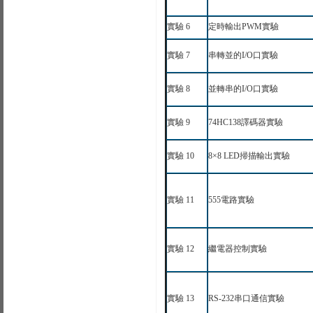
實驗
6
定時輸出
PWM
實驗
實驗
7
串轉並的
I/O
口實驗
實驗
8
並轉串的
I/O
口實驗
實驗
9
74HC138
譯碼器實驗
實驗
10
8×8 LED
掃描輸出實驗
實驗
11
555
電路實驗
實驗
12
繼電器控制實驗
實驗
13
RS-232
串口通信實驗