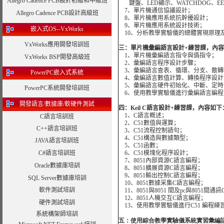
Allegro Cadence PCB設計初級和中級班
鍵盤、
LED
顯示、
WATCHDOG
、
E
7
、單片機通信協議設計；
Allegro Cadence PCB設計高級班
8
、單片機應用系統抗幹擾設計；
9
、單片機應用系統設計技術；
嵌入式OS--VxWorks
10
、分析教學實驗儀的總體實現原理
VxWorks應用開發培訓班
三：單片機彙編語言設計
+
練習課，內容
1
、單片機彙編語言指令與僞指令；
VxWorks BSP開發高級班
2
、彙編語言程序設計步驟；
3
、彙編語言查表、循環、分支、散轉
PowerPC嵌入式系統
4
、彙編語言數值計算、轉換程序設計
5
、彙編語言硬件初始化、中斷、定時
PowerPC系統開發培訓班
6
、使用教學實驗儀進行彙編語言編程
開發語言/數據庫/軟硬件測試
四：
Keil C
語言設計
+
練習課，內容如下
1
、
C
語言概述；
C語言培訓班
2
、
C51
數值與運算；
C++語言培訓班
3
、
C51
流程控制語句；
4
、
C51
構造與數據類型；
JAVA語言培訓班
5
、
C51
函數；
C#語言培訓班
6
、
C51
模塊化程序設計；
7
、
8051
內部資源
C
語言編程；
Oracle數據庫培訓
8
、
8051
擴展資源
C
語言編程；
9
、
8051
輸出控制
C
語言編程；
SQL Server數據庫培訓
10
、
8051
數據采集
C
語言編程；
軟件測試培訓
11
、
8051
與
8051
間及
pc
與
8051
間通訊
12
、
8051
人機交互
C
語言編程；
硬件測試培訓
13
、使用教學實驗儀進行
C51
編程練
系統構架師培訓
五：使用綜合教學實驗儀系統實習彙編