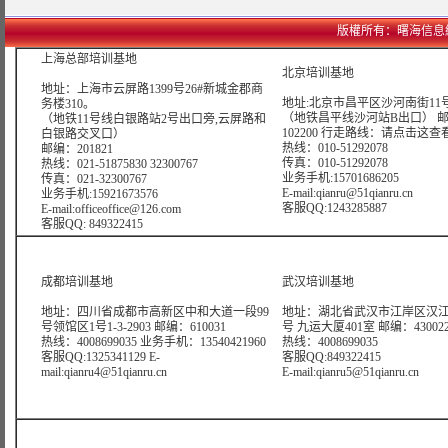
版權所有：曙海信息網絡科技
上海总部培训基地
北京培训基地
地址：上海市云屏路1399号26#新城金郡商
地址:北京市昌平区沙河南街11号
务楼310。
（地铁昌平线沙河站B出口） 
（地铁11号线白银路站2号出口旁,云屏路和
102200 行走路线：
请点击这查
白银路交叉口）
热线：010-51292078
邮编：201821
传真：010-51292078
热线：021-51875830 32300767
业务手机:15701686205
传真：021-32300767
E-mail:qianru@51qianru.cn
业务手机:15921673576
客服QQ:1243285887
E-mail:officeoffice@126.com
客服QQ: 849322415
成都培训基地
武汉培训基地
地址：四川省成都市高新区中和大道一段99
地址：湖北省武汉市江岸区汉江
号领馆区1号1-3-2903 邮编：610031
号 九运大厦401室 邮编：43002
热线：4008699035 业务手机：13540421960
热线：4008699035
客服QQ:1325341129 E-
客服QQ:849322415
mail:qianru4@51qianru.cn
E-mail:qianru5@51qianru.cn