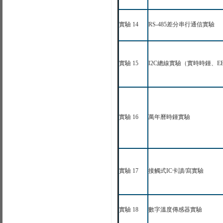
實驗
14
RS-485
差分串行通信實驗
實驗
15
I
2C
總線實驗（實時時鍾、
E
實驗
16
萬年曆時鍾實驗
實驗
17
接觸式
IC
卡讀
/
寫實驗
實驗
18
數字溫度傳感器實驗