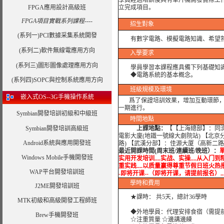
學員經過培訓後具有
單片機開發實際工
FPGA應用設計高級班
立完成項目。
FPGA項目實戰系列課程----
招生對象
(系列一)PCI數據采集系統開發
有數字電路、模擬電路知識、希望
(系列二)軟件無線電應用方向
入學要求
(系列三)圖形圖像處理應用方向
學員學習本課程應具備下列基礎知
◆電路系統的基本概念。
(系列四)SOPC與控制系統應用方向
班級規模及環境
嵌入式OS--3G手機操作系統
爲了保證培訓效果，增加互動環節，我
一期進行。
Symbian開發培訓初級和中級班
時間地點
Symbian開發培訓高級班
上課地點：
【【上海總部】：同濟大
電影大廈(地鐵一號線大劇院站) 【北京
Android系統與應用開發班
路) 【武漢分部】：佳源大厦（高新二
最近開課時間(周末班/連續班/晚班）：
單
Windows Mobile手機開發班
实用开发培训....实战、实操....从入门到精通
重实践....以质量赢得尊重节假日班火热报名中....
WAP平台開發培訓班
-即将开课--（即将开课，请提前报名）..
學時
和費用
J2ME開發培訓班
★課時： 共5天，總計36學時
MTK初級和高級開發工程師班
◆外地學員：代理安排食宿（需提
Brew手機開發班
☆注重質量 ☆邊講邊練