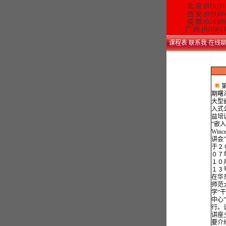
北 京:(010)51
西 安:(029)86
成 都:(028)68
广 州:(020)61
课程表
联系我
在线
第
期曙
大型
入式
益培
“嵌
Winc
讲会
于２
０７
１０
１３
在华
师范
学“
中心
行。
讲座
要介