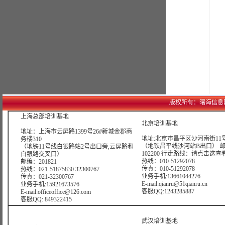
版权所有：曙海信息网络科技
上海总部培训基地
北京培训基地
地址：上海市云屏路1399号26#新城金郡商
地址:北京市昌平区沙河南街11号
务楼310
（地铁昌平线沙河站B出口） 
（地铁11号线白银路站2号出口旁,云屏路和
102200 行走路线：
请点击这查
白银路交叉口）
热线：010-51292078
邮编：201821
传真：010-51292078
热线：021-51875830 32300767
业务手机:13661044276
传真：021-32300767
E-mail:qianru@51qianru.cn
业务手机:15921673576
客服QQ:1243285887
E-mail:officeoffice@126.com
客服QQ: 849322415
武汉培训基地