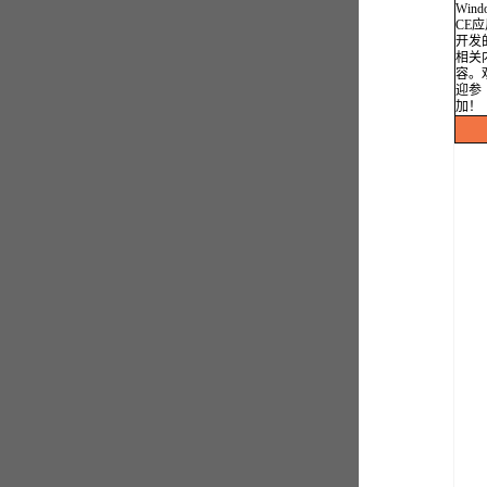
Wind
CE
开发
相关
容。
迎参
加！