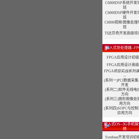
C6000DSP系统开发
班
C6000DSP硬件开发
班
C6000视频/图像处
班
TI达芬奇开发高级培
嵌入式协处理器--FP
FPGA应用设计初
FPGA应用设计高
FPGA项目实战系列课
--
(系列一)PCI数据采
开发
(系列二)软件无线电
方向
(系列三)图形图像处
用方向
(系列四)SOPC与控
应用方向
嵌入式OS--3G手机
统
Symbian开发培训初