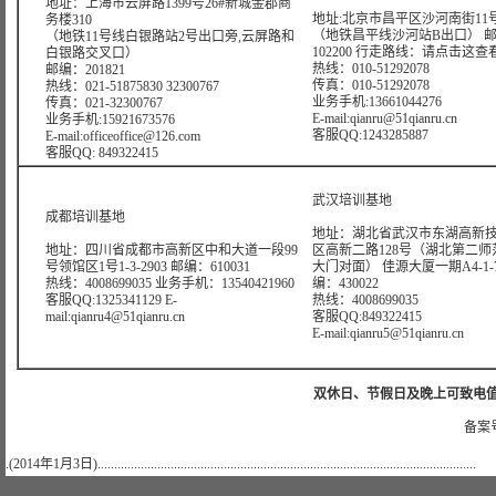
地址：上海市云屏路1399号26#新城金郡商
地址:北京市昌平区沙河南街11号
务楼310
（地铁昌平线沙河站B出口） 
（地铁11号线白银路站2号出口旁,云屏路和
102200 行走路线：
请点击这查
白银路交叉口）
热线：010-51292078
邮编：201821
传真：010-51292078
热线：021-51875830 32300767
业务手机:13661044276
传真：021-32300767
E-mail:qianru@51qianru.cn
业务手机:15921673576
客服QQ:1243285887
E-mail:officeoffice@126.com
客服QQ: 849322415
武汉培训基地
成都培训基地
地址：湖北省武汉市东湖高新
地址：四川省成都市高新区中和大道一段99
区高新二路128号（湖北第二师
号领馆区1号1-3-2903 邮编：610031
大门对面） 佳源大厦一期A4-1-7
热线：4008699035 业务手机：13540421960
编：430022
客服QQ:1325341129 E-
热线：4008699035
mail:qianru4@51qianru.cn
客服QQ:849322415
E-mail:qianru5@51qianru.cn
双休日、节假日及晚上可致电值班电话：
备案号
.(2014年1月3日)..................................................................................................................