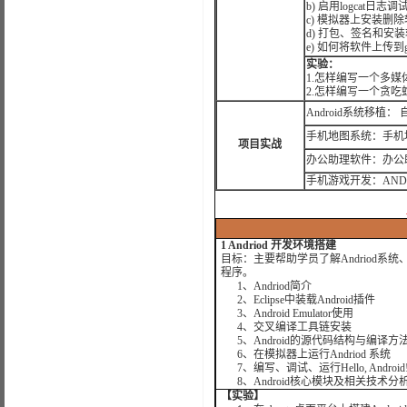
b) 启用logcat日志调
c) 模拟器上安装删
d) 打包、签名和安
e) 如何将软件上传到goo
实验：
1.怎样编写一个多媒
2.怎样编写一个贪吃
Android系统移植
手机地图系统：手机
项目实战
办公助理软件：办公
手机游戏开发：AND
1 Andriod 开发环境搭建
目标：主要帮助学员了解Andriod系统
程序。
1、Andriod简介
2、Eclipse中装载Android插件
3、Android Emulator使用
4、交叉编译工具链安装
5、Android的源代码结构与编译方
6、在模拟器上运行Andriod 系统
7、编写、调试、运行Hello, Android
8、Android核心模块及相关技术分
【实验】