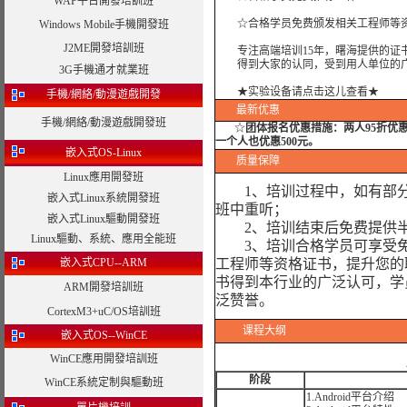
WAP平台開發培訓班
☆合格学员免费颁发相关工程师等资
Windows Mobile手機開發班
J2ME開發培訓班
专注高端培训15年，曙海提供的证书
得到大家的认同，受到用人单位的广
3G手機通才就業班
★实验设备请点击这儿查看★
手機/網絡/動漫遊戲開發
最新优惠
手機/網絡/動漫遊戲開發班
☆
团体报名优惠措施：
两人95折优
一个人也优惠500元。
嵌入式OS-Linux
质量保障
Linux應用開發班
1、培训过程中，如有部分
嵌入式Linux系統開發班
班中重听；
嵌入式Linux驅動開發班
2、培训结束后免费提供半
Linux驅動、系統、應用全能班
3、培训合格学员可享受免
嵌入式CPU--ARM
工程师等资格证书，提升您的
书得到本行业的广泛认可，学
ARM開發培訓班
泛赞誉。
CortexM3+uC/OS培訓班
课程大纲
嵌入式OS--WinCE
WinCE應用開發培訓班
阶段
WinCE系統定制與驅動班
1.Android平台介绍