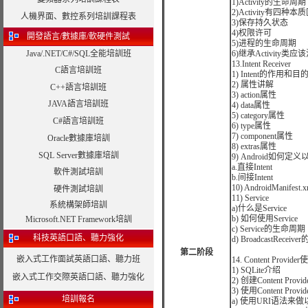
1)Activity的生命周期
2)Activity有四种
人機界面、數控系列培訓課程表
3)保存持久状态
4)权限许可
開發語言/數據庫/軟硬件測試
5)进程的生命周期
Java/.NET/C#/SQL全能培訓班
6)继承Activity类
13.Intent Receiver
C語言培訓班
1) Intent的作用和目
2) 属性讲解
C++語言培訓班
3) action属性
JAVA語言培訓班
4) data属性
5) category属性
C#語言培訓班
6) type属性
7) component属性
Oracle數據庫培訓
8) extras属性
SQL Server數據庫培訓
9) Android如何定义
a.直接Intent
軟件測試培訓
b.间接Intent
10) AndroidManife
硬件測試培訓
11) Service
系統構架師培訓
a)什么是Service
b) 如何使用Service
Microsoft.NET Framework培訓
c) Service的生命周期
科技英語口語、聽力強化
d) BroadcastReceiv
第二阶段
嵌入式工作面試英語口語、聽力班
14. Content Provide
1) SQLite介绍
嵌入式工作交際英語口語、聽力強化
2) 创建Content Provid
3) 使用Content Provid
培訓報名
a) 使用URI语法来