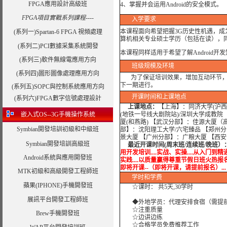
FPGA應用設計高級班
4、掌握并会运用Android的安全模式。
FPGA項目實戰系列課程----
入学要求
本课程面向希望把握3G历史性机遇，成
(系列一)Spartan-6 FPGA 視頻處理
算机相关专业硕士学历（包括在读），同
(系列二)PCI數據采集系統開發
本课程同样适用于希望了解Android
(系列三)軟件無線電應用方向
班级规模及环境
(系列四)圖形圖像處理應用方向
为了保证培训效果，增加互动环节，我
下一期进行。
(系列五)SOPC與控制系統應用方向
开课时间和上课地点
(系列六)FPGA數字信號處理設計
上课地点：
【上海】：同济大学(沪西
嵌入式OS--3G手機操作系統
(地铁一号线大剧院站)/深圳大学成教院
厦(和燕路) 【武汉分部】：佳源大厦（
Symbian開發培訓初級和中級班
部】：沈阳理工大学/六宅臻品 【郑州分
景大厦 【广州分部】：广粮大厦 【西
Symbian開發培訓高級班
最近开课时间(周末班/连续班/晚班）
用开发培训....实战、实操....从入门到精通.
Android系統與應用開發班
实践....以质量赢得尊重节假日班火热报名中.....实
即将开课--（即将开课，请提前报名）...
MTK初級和高級開發工程師班
学时
和学费
蘋果(IPHONE)手機開發班
☆课时： 共5天,30学时
展訊平台開發工程師班
◆外地学员：代理安排食宿（需提
☆注重质量
Brew手機開發班
☆边讲边练
☆合格学员免费推荐工作