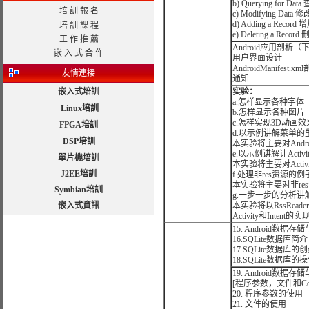
b) Querying for Da
培 訓 報 名
c) Modifying Data
d) Adding a Recor
培 訓 課 程
e) Deleting a Reco
工 作 推 薦
Android应用剖析（
嵌 入 式 合 作
用户界面设计
AndroidManifest.xm
友情連接
通知
嵌入式培訓
实验：
a.怎样显示各种字体
Linux培訓
b.怎样显示各种图片
c.怎样实现3D动画效
FPGA培訓
d.以示例讲解菜单
DSP培訓
本实验将主要对And
e.以示例讲解让Acti
單片機培訓
本实验将主要对Acti
J2EE培訓
f.处理非res资源的例
本实验将主要对非r
Symbian培訓
g.一步一步的分析讲解并对
嵌入式資訊
本实验将以RssRe
Activity和Intent
15. Android数据
16.SQLite数据库简介
17.SQLite数据库
18.SQLite数据库的
19. Android数据
[程序参数，文件和Conten
20. 程序参数的使用
21. 文件的使用