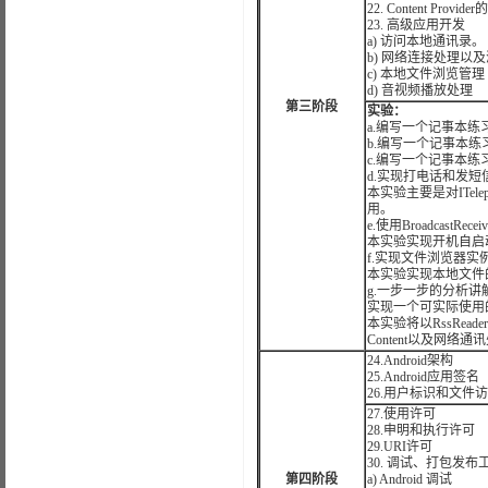
22. Content Provid
23. 高级应用开发
a) 访问本地通讯录。
b) 网络连接处理以
c) 本地文件浏览管理
d) 音视频播放处理
第三阶段
实验：
a.编写一个记事本练
b.编写一个记事本练
c.编写一个记事本练
d.实现打电话和发短
本实验主要是对ITele
用。
e.使用BroadcastRece
本实验实现开机自启动的功
f.实现文件浏览器实
本实验实现本地文件
g.一步一步的分析讲解R
实现一个可实际使用的
本实验将以RssRe
Content以及网络
24.Android架构
25.Android应用签名
26.用户标识和文件
27.使用许可
28.申明和执行许可
29.URI许可
30. 调试、打包发布
第四阶段
a) Android 调试