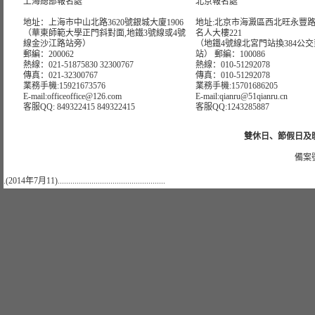
上海總部報名處
北京報名處
地址：上海市中山北路3620號銀城大廈1906
地址:北京市海澱區西北旺永豐路1
（華東師範大學正門斜對面,地鐵3號線或4號
名人大樓221
線金沙江路站旁）
（地鐵4號線北宮門站換384公
郵編：200062
站） 郵編：100086
熱線：021-51875830 32300767
熱線：010-51292078
傳真：021-32300767
傳真：010-51292078
業務手機:15921673576
業務手機:15701686205
E-mail:officeoffice@126.com
E-mail:qianru@51qianru.cn
客服QQ: 849322415 849322415
客服QQ:1243285887
雙休日、節假日及晚上
備案號
.(2014年7月11)...................................................