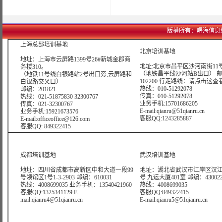
版權所有：曙海信息網絡科技
上海总部培训基地
北京培训基地
地址：上海市云屏路1399号26#新城金郡商
地址:北京市昌平区沙河南街11号
务楼310。
（地铁昌平线沙河站B出口） 
（地铁11号线白银路站2号出口旁,云屏路和
102200 行走路线：
请点击这查
白银路交叉口）
热线：010-51292078
邮编：201821
传真：010-51292078
热线：021-51875830 32300767
业务手机:15701686205
传真：021-32300767
E-mail:qianru@51qianru.cn
业务手机:15921673576
客服QQ:1243285887
E-mail:officeoffice@126.com
客服QQ: 849322415
成都培训基地
武汉培训基地
地址：四川省成都市高新区中和大道一段99
地址：湖北省武汉市江岸区汉江
号领馆区1号1-3-2903 邮编：610031
号 九运大厦401室 邮编：43002
热线：4008699035 业务手机：13540421960
热线：4008699035
客服QQ:1325341129 E-
客服QQ:849322415
mail:qianru4@51qianru.cn
E-mail:qianru5@51qianru.cn