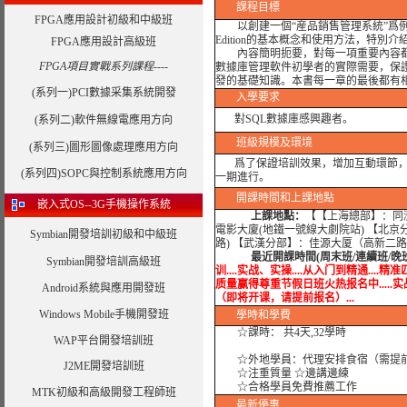
課程目標
FPGA應用設計初級和中級班
以創建一個“産品銷售管理系統”爲例，循序漸進地講解
Edition的基本概念和使用方法，特
FPGA應用設計高級班
內容簡明扼要，對每一項重要內容都給出
FPGA項目實戰系列課程----
數據庫管理軟件初學者的實際需要，保證初學
發的基礎知識。本書每一章的最後都有
(系列一)PCI數據采集系統開發
入學要求
對SQL數據庫感興趣者。
(系列二)軟件無線電應用方向
班級規模及環境
(系列三)圖形圖像處理應用方向
爲了保證培訓效果，增加互動環節，我
(系列四)SOPC與控制系統應用方向
一期進行。
開課時間和上課地點
嵌入式OS--3G手機操作系統
上課地點：
【【上海總部】：同濟
電影大廈(地鐵一號線大劇院站) 【北京
Symbian開發培訓初級和中級班
路) 【武漢分部】：佳源大厦（高新二
最近開課時間(周末班/連續班/晚
Symbian開發培訓高級班
训....实战、实操....从入门到精通....精准
质量赢得尊重节假日班火热报名中.....实战培训...
Android系統與應用開發班
（即将开课，请提前报名）...
Windows Mobile手機開發班
學時
和學費
☆課時： 共4天,32學時
WAP平台開發培訓班
☆外地學員：代理安排食宿（需提
J2ME開發培訓班
☆注重質量 ☆邊講邊練
☆合格學員免費推薦工作
MTK初級和高級開發工程師班
最新優惠