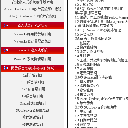
3.4 命名實例的安裝
高速嵌入式系統硬件設計班
3.5 升級安裝
3.6 SQL Server 2005中的主要組件
Allegro Cadence PCB設計初級和中級班
第4章 數據庫管理
Allegro Cadence PCB設計高級班
4.1 啓動、停止數據庫Product Manag
4.2 數據庫管理工具［Management Sr
嵌入式OS--VxWorks
4.3創建數據庫的基礎知識
4.4 SQL Server 2005數據庫管理
VxWorks應用開發培訓班
4.5 綜合示例
第5章 表、視圖和同義詞
VxWorks BSP開發高級班
5.1 創建表
5.2 修改表結構
PowerPC嵌入式系統
5.3 添加，修改記錄
5.4 刪除表
PowerPC系統開發培訓班
5.5 主鍵，外鍵和索引的創建與管理
5.6 定義表的約束
開發語言/數據庫/軟硬件測試
5.7 定義視圖
5.8 定義同義詞
C語言培訓班
第6章 用select語句查詢表
6.1 單表查詢
C++語言培訓班
6.2 多表聯接查詢
JAVA語言培訓班
6.3 嵌套查詢
6.4 集合運算
C#語言培訓班
6.5 insert. Update , delete語句中的
6.6 綜合示例
Oracle數據庫培訓
第7章 SQL Server的數據類型
SQL Server數據庫培訓
7.1 空值null
7.2 字符串類型
軟件測試培訓
7.3 日期時間型
硬件測試培訓
7.4 數值型