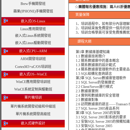
Brew手機開發班
☆
團體報名優惠措施：
兩人95折優
蘋果(IPHONE)手機開發班
質量保障
嵌入式OS-Linux
1、培訓過程中，如有部分內容理解
2、培訓結束後免費提供一個月的技
Linux應用開發班
3、培訓合格學員可享受免費推薦就
嵌入式Linux系統開發班
課程大綱
嵌入式Linux驅動開發班
嵌入式CPU--ARM
第1章 數據庫基礎知識
1.1 數據庫技術簡介
ARM開發培訓班
1.2 關系數據庫中的基本概念
1.3 關系數據庫的設計範式
CortexM3+uC/OS培訓班
1.4 關系數據庫管理軟件的主要産品
1.5 SQL結構化查詢語言
嵌入式OS--WinCE
第2章 SQL Server數據庫管理軟件
WinCE應用開發培訓班
2.1 SQL Server的發展曆史
2.2 Client/Server運行模式
WinCE系統定制與驅動班
2.3 數據庫實例
2.4 實例和數據庫的安全管理
單片機培訓
2.5 數據庫對象
2.6 訪問數據庫的語言——Transact-S
單片機系統開發初級和中級班
2.7 SQL Server 2005産品系列
第3章 SQL Server 2005的安裝
單片機系統開發高級班
3.1 SQL Server 2005對系統的要求
3.2 安裝SQL Server 2005的預備知識
嵌入式硬件設計
3.3 安裝SQL Server 2005