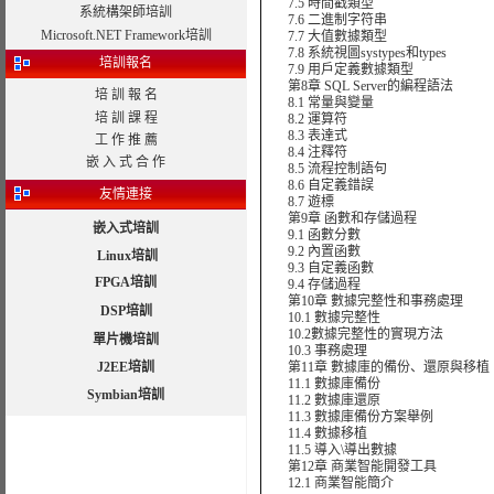
7.5 時間戳類型
系統構架師培訓
7.6 二進制字符串
Microsoft.NET Framework培訓
7.7 大值數據類型
7.8 系統視圖systypes和types
培訓報名
7.9 用戶定義數據類型
第8章 SQL Server的編程語法
培 訓 報 名
8.1 常量與變量
培 訓 課 程
8.2 運算符
8.3 表達式
工 作 推 薦
8.4 注釋符
嵌 入 式 合 作
8.5 流程控制語句
8.6 自定義錯誤
友情連接
8.7 遊標
第9章 函數和存儲過程
嵌入式培訓
9.1 函數分數
9.2 內置函數
Linux培訓
9.3 自定義函數
FPGA培訓
9.4 存儲過程
第10章 數據完整性和事務處理
DSP培訓
10.1 數據完整性
10.2數據完整性的實現方法
單片機培訓
10.3 事務處理
J2EE培訓
第11章 數據庫的備份、還原與移植
11.1 數據庫備份
Symbian培訓
11.2 數據庫還原
11.3 數據庫備份方案舉例
11.4 數據移植
11.5 導入\導出數據
第12章 商業智能開發工具
12.1 商業智能簡介