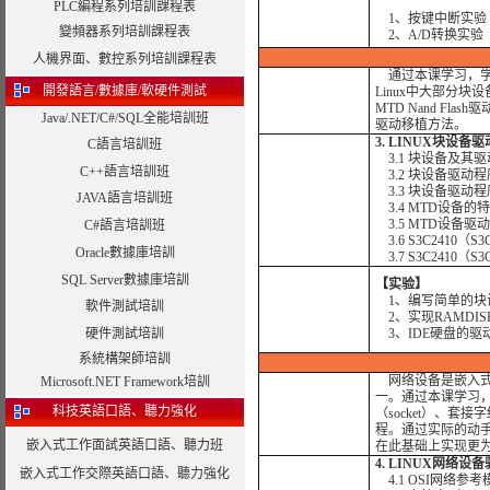
PLC編程系列培訓課程表
1、按键中断实验
變頻器系列培訓課程表
2、A/D转换实验
人機界面、數控系列培訓課程表
通过本课学习，学
開發語言/數據庫/軟硬件測試
Linux中大部分
MTD Nand Fl
Java/.NET/C#/SQL全能培訓班
驱动移植方法。
3. LINUX块设备
C語言培訓班
3.1 块设备及其
C++語言培訓班
3.2 块设备驱动程
3.3 块设备驱动
JAVA語言培訓班
3.4 MTD设备
3.5 MTD设备
C#語言培訓班
3.6 S3C2410（
Oracle數據庫培訓
3.7 S3C2410（S
SQL Server數據庫培訓
【实验】
1、编写简单的块
軟件測試培訓
2、实现RAMDIS
硬件測試培訓
3、IDE硬盘的驱
系統構架師培訓
网络设备是嵌入
Microsoft.NET Framework培訓
一。通过本课学习，
科技英語口語、聽力強化
（socket）、套
程。通过实际的动
嵌入式工作面試英語口語、聽力班
在此基础上实现更
4. LINUX网络设
嵌入式工作交際英語口語、聽力強化
4.1 OSI网络参考