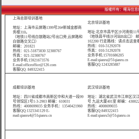
版權所有：曙海信息網絡科技
上海总部培训基地
北京培训基地
地址：上海市云屏路1399号26#新城金郡商
地址:北京市昌平区沙河南街11号
务楼310。
（地铁昌平线沙河站B出口） 
（地铁11号线白银路站2号出口旁,云屏路和
102200 行走路线：
请点击这查
白银路交叉口）
热线：010-51292078
邮编：201821
传真：010-51292078
热线：021-51875830 32300767
业务手机:15701686205
传真：021-32300767
E-mail:qianru@51qianru.cn
业务手机:15921673576
客服QQ:1243285887
E-mail:officeoffice@126.com
客服QQ: 849322415
成都培训基地
武汉培训基地
地址：四川省成都市高新区中和大道一段99
地址：湖北省武汉市江岸区汉江
号领馆区1号1-3-2903 邮编：610031
号 九运大厦401室 邮编：43002
热线：4008699035 业务手机：13540421960
热线：4008699035
客服QQ:1325341129 E-
客服QQ:849322415
mail:qianru4@51qianru.cn
E-mail:qianru5@51qianru.cn