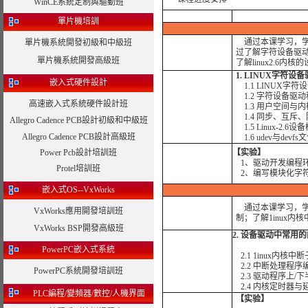
WinCE系統定制與驅動班
單片機培訓
通过本课学习，学
單片機系統開發初級和中級班
过了解字符设备驱动
單片機系統開發高級班
了解linux2.6内
1. LINUX字符设
嵌入式硬件設計
1.1 LINUX字
1.2 字符设备驱
高速嵌入式系統硬件設計班
1.3 用户空间与
1.4 同步、互斥
Allegro Cadence PCB設計初級和中級班
1.5 Linux-2.6
Allegro Cadence PCB設計高級班
1.6 udev与devf
Power Pcb設計培訓班
【实验】
1、驱动开发编程
Protel培訓班
2、编写模块化字
嵌入式OS--VxWorks
通过本课学习，
VxWorks應用開發培訓班
制；了解1inux内
VxWorks BSP開發高級班
2. 设备驱动中常用
PowerPC嵌入式系統
2.1 1inux内核中
2.2 中断处理程序
PowerPC系統開發培訓班
2.3 驱动程序上/
2.4 内核定时器与
PLC編程/變頻器/數控/人機界面
【实验】