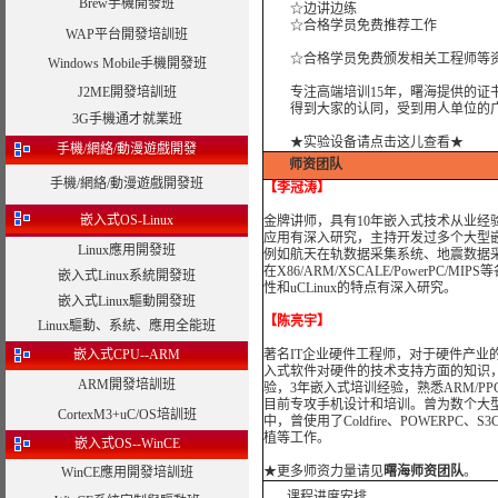
Brew手機開發班
☆边讲边练
☆合格学员免费推荐工作
WAP平台開發培訓班
☆合格学员免费颁发相关工程师等资
Windows Mobile手機開發班
J2ME開發培訓班
专注高端培训15年，曙海提供的证书
得到大家的认同，受到用人单位的广
3G手機通才就業班
★实验设备请点击这儿查看★
手機/網絡/動漫遊戲開發
师资团队
手機/網絡/動漫遊戲開發班
【李冠涛】
嵌入式OS-Linux
金牌讲师，具有10年嵌入式技术从业经验和
应用有深入研究，主持开发过多个大型
Linux應用開發班
例如航天在轨数据采集系统、地震数据采
在X86/ARM/XSCALE/PowerPC/
嵌入式Linux系統開發班
性和uCLinux的特点有深入研究。
嵌入式Linux驅動開發班
【陈亮宇】
Linux驅動、系統、應用全能班
嵌入式CPU--ARM
著名IT企业硬件工程师，对于硬件产业
入式软件对硬件的技术支持方面的知识
ARM開發培訓班
验，3年嵌入式培训经验，熟悉ARM/PPC/M
目前专攻手机设计和培训。曾为数个大型
CortexM3+uC/OS培訓班
中，曾使用了Coldfire、POWERPC、S
植等工作。
嵌入式OS--WinCE
★
更多师资力量请见
曙海师资团队
。
WinCE應用開發培訓班
课程进度安排