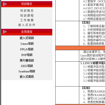
4.2 套接字（SOC
培訓報名
4.3 套接字缓冲区（
4.4 NET_DEVI
培 訓 報 名
4.5 数据包传送与
4.6 网络驱动的
培 訓 課 程
4.7 网络设备驱
工 作 推 薦
【实验】
嵌 入 式 合 作
1、了解网络设备
2、分析网络驱动
友情連接
3、编写简单的虚
4、移植并编写CS8
嵌入式培訓
5、移植并编写DM
Linux培訓
6、配置网络参数
FPGA培訓
通过本课学习，学
DSP培訓
Linux图形驱动
成针对各种LCD硬
單片機培訓
5. LINUX帧缓冲
J2EE培訓
5.1 帧缓冲显示技
5.2 帧缓冲驱动
Symbian培訓
5.3 帧缓冲驱动
嵌入式資訊
5.4 帧缓冲驱动程
5.5 帧缓冲驱动
【实验】
1、熟悉FRAMEB
2、熟悉FRAMEB
3、编写S3C241
4、熟悉控制屏幕