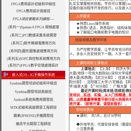
扎实实掌握相关技能。学员可以掌握Linux
FPGA應用設計初級和中級班
设备的驱动程序开发的技巧，以及嵌入式L
FPGA應用設計高級班
入学要求
FPGA項目實戰系列課程----
★
熟悉Linux操作系统
(系列一)Spartan-6 FPGA 視頻處理
★
熟悉C语言，熟悉指针、结构体
★
了解接口电路和数字电路的知识
(系列二)PCI數據采集系統開發
班级规模及教学环境
(系列三)軟件無線電應用方向
为严控教学质量，让学员有充分的提问
(系列四)圖形圖像處理應用方向
人，多余人员安排到下一期。人手一套开
(系列五)SOPC與控制系統應用方向
上课时间和上课地点
(系列六)FPGA數字信號處理設計
上课地点：
【上海】：同济大学(
大厦(地铁一号线大剧院站)/深圳大学成
嵌入式OS--3G手機操作系統
港大厦(和燕路) 【武汉分部】：佳源大
阳分部】：沈阳理工大学/六宅臻品 【
Symbian開發培訓初級和中級班
学/瑞景大厦 【广州分部】：广粮大厦 
最近开课时间(周末班/连续班/晚
Symbian開發培訓高級班
发培训....实战、实操....从入门到精通...
Android系統與應用開發班
践....以质量赢得尊重节假日班火热报名中.....实战
将开课--（即将开课，请提前报名）...
MTK初級和高級開發工程師班
学时
和费用
蘋果(IPHONE)手機開發班
★课时： 共5天，总计30学时
展訊平台開發工程師班
◆外地学员：代理安排食宿（需提
☆注重质量