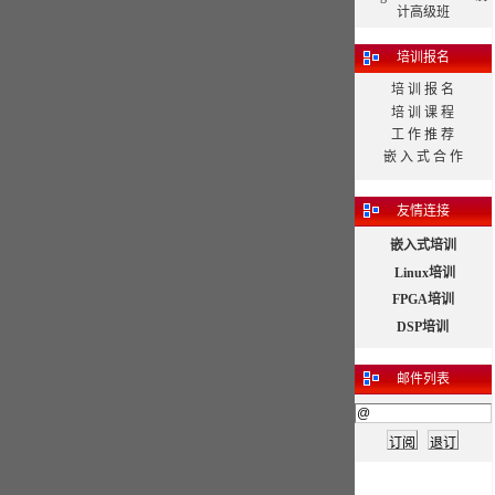
计高级班
培训报名
培 训 报 名
培 训 课 程
工 作 推 荐
嵌 入 式 合 作
友情连接
嵌入式培训
Linux培训
FPGA培训
DSP培训
邮件列表