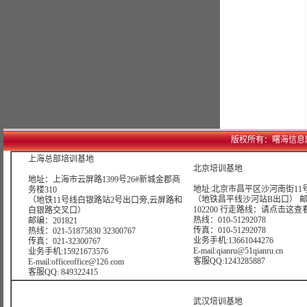
版权所有：曙海信息网络科技
上海总部培训基地
北京培训基地
地址：上海市云屏路1399号26#新城金郡商
地址:北京市昌平区沙河南街11号
务楼310
（地铁昌平线沙河站B出口） 
（地铁11号线白银路站2号出口旁,云屏路和
102200 行走路线：
请点击这查
白银路交叉口）
热线：010-51292078
邮编：201821
传真：010-51292078
热线：021-51875830 32300767
业务手机:13661044276
传真：021-32300767
E-mail:qianru@51qianru.cn
业务手机:15921673576
客服QQ:1243285887
E-mail:officeoffice@126.com
客服QQ: 849322415
武汉培训基地