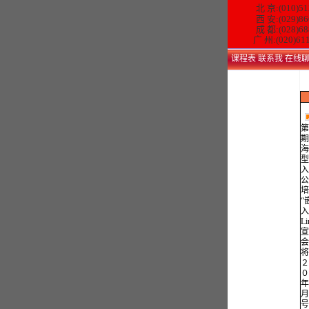
北 京:(010)51
西 安:(029)86
成 都:(028)68
广 州:(020)61
课程表
联系我
在线
第
期
海
型
入
公
培
“
入
Li
宣
会
将
２
０
年
月
号