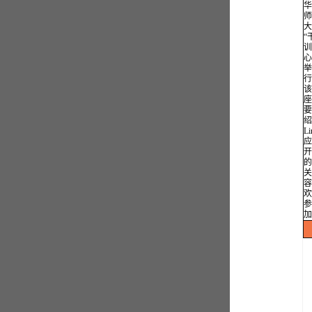
华
师
大
“
训
心
举
行
该
座
要
绍
Li
应
开
的
关
容
欢
参
加