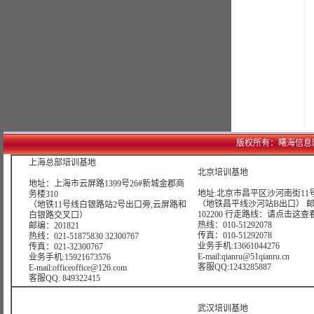
版权所有：曙海信息网络科技
上海总部培训基地
北京培训基地
地址：上海市云屏路1399号26#新城金郡商
地址:北京市昌平区沙河南街11号
务楼310
（地铁昌平线沙河站B出口） 
（地铁11号线白银路站2号出口旁,云屏路和
102200 行走路线：
请点击这查
白银路交叉口）
热线：010-51292078
邮编：201821
传真：010-51292078
热线：021-51875830 32300767
业务手机:13661044276
传真：021-32300767
E-mail:qianru@51qianru.cn
业务手机:15921673576
客服QQ:1243285887
E-mail:officeoffice@126.com
客服QQ: 849322415
武汉培训基地