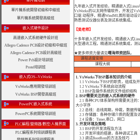
單片機培訓
九年嵌入式开发经验，精通嵌入式Linux
單片機系統開發初級和中級班
VxWorks的以太网传输软件，开发过VxWo
口驱 动程序，精通WindML图形驱动设计。熟
單片機系統開發高級班
熟悉测试仪器仪表及测试系统集成。
嵌入式硬件設計
【吴老师】
高速嵌入式系統硬件設計班
十多年嵌入式开发经验，精通嵌入式Linux
大型通讯工程。精通测试系统集成，测试仪器
Allegro Cadence PCB設計初級和中級班
Allegro Cadence PCB設計高級班
★
更多师资力量请见
曙海师资团队
。
课程进度安排
Power Pcb設計培訓班
课程大纲
Protel培訓班
嵌入式OS--VxWorks
1. VxWorks下BSP基本知识的介绍
1.1 VxWorks下BSP的职责，组成
VxWorks應用開發培訓班
1.2 VxWorks下系统启动流程
1.3 BSP及操作系统的文件组织结构
VxWorks BSP開發高級班
2. BSP需要关注的嵌入式系统的硬件
2.1 各种CPU体系架构所需要关注的
PowerPC嵌入式系統
大小字序
2.2 总线：总线周期，仲裁，数据传
PowerPC系統開發培訓班
2.3 存储器：各种存储介质的配置及
2.4 设备：Timer,串口，网口
PLC編程/變頻器/數控/人機界面
3. 开发环境及策略
3.1 BSP的开发流程及方法
PLC編程系列培訓課程表
3.2 开发环境的搭建，各种调试工具
3.3 调试BootRom的方法及技巧
變頻器系列培訓課程表