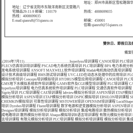
地址：郑州市高新区雪松路锦华大
地址：辽宁省沈阳市东陵浑南新区沈营路六
宅臻品29-11-9 邮编：110179
热线：4008699035
热线：4008699035
E-mail:qianru8@51qianru.cn
邮编：450001
信箱:qianru9@51qianru.cn
雙休日、節假日及晚上
備案號
.(2014年7月11)...................................................
hyperlynx培训课程
CANOE培训
PLC培
PLECS仿真培训培训课程
PSCAD电力系统仿真培训
PLC培训课程
BPA 电力系统分
发电系统培训课程
ANSOFT MAXWELL软件培训课程
Matlab电机拖动仿真培训课程
设计技术高级培训课程
BMS测试培训课程
UVC-LED在动态水处理中的应用培训
P
模拟分析培训
Concepts培训模拟培训
HYDRUS模型应用培训课程
CANOE培训
PLC
GMS地下水模拟系统软件培训课程
GAMS软件及CGE模型培训课程
PLC培训课程
C
hyperlynx培训课程
电力仿真系统软件培训课程
PLC培训课程
交通仿真软件培训课程
Sigrity培训
PLC培训课程
CAE培训课程
labview模拟分析培训
ASPEN培训
ETAP模
模拟分析培训
ASPEN培训
ETAP模拟分析培训
DSPIC模拟培训
EBSILON培训课程
S
CHEMKIN模拟培训
可靠性培训课程
MSTOWER培训
OPENSIM培训课程
LucidSh
培训
Dyrobes培训课程
Fluent培训课程
数字电源和逆变器模拟分析培训
ASPEN培训
Designer培训课程
模拟分析培训课程
模拟分析培训
集成电路培训
散热模拟分析培训
成电路培训
散热模拟分析培训
Abaqus模拟培训
R语言培训课程
有限元模拟分析培训
言培训课程
有限元模拟分析培训
PLC培训课程
模拟分析培训课程
模拟分析培训
集