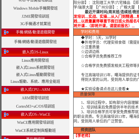
WAP平台開發培訓班
阳分部】：沈阳理工大学/六宅臻品 【
学/瑞景大厦 【广州分部】：广粮大厦 
Windows Mobile手機開發班
最近开课时间(周末班/连续班/晚
J2ME開發培訓班
发培训....实战、实操....从入门到精通...
践....以质量赢得尊重节假日班火热报名中.....实战
3G手機通才就業班
将开课--（即将开课，请提前报名）...
学时
和费用
手機/網絡/動漫遊戲開發
◆学时：
5天，30学时
手機/網絡/動漫遊戲開發班
◆外地学员：代理安排食宿（需提
☆注重质量
☆边讲边练
嵌入式OS-Linux
☆合格学员免费推荐工作
Linux應用開發班
☆合格学员免费颁发相关工程师等资
嵌入式Linux系統開發班
嵌入式Linux驅動開發班
专注高端培训15年，曙海提供的证书
得到大家的认同，受到用人单位的广
Linux驅動、系統、應用全能班
★实验设备请点击这儿查看★
嵌入式CPU--ARM
质量保障
ARM開發培訓班
1、培训过程中，如有部分内容理解
CortexM3+uC/OS培訓班
2、培训结束后免费提供半年的技术
3、培训合格学员可享受免费推荐就业
嵌入式OS--WinCE
的职业资质。专注高端培训13年，曙海
同，受到用人单位的广泛赞誉。
WinCE應用開發培訓班
师资团队
WinCE系統定制與驅動班
【李老师】