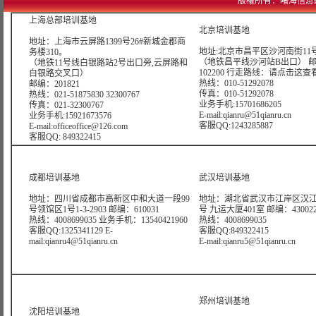
版權所有：曙海信息網絡科技
上海总部培训基地
北京培训基地
地址：上海市云屏路1399号26#新城金郡商
地址:北京市昌平区沙河南街11号
务楼310。
（地铁昌平线沙河站B出口） 
（地铁11号线白银路站2号出口旁,云屏路和
102200 行走路线：
请点击这查
白银路交叉口）
热线：010-51292078
邮编：201821
传真：010-51292078
热线：021-51875830 32300767
业务手机:15701686205
传真：021-32300767
E-mail:qianru@51qianru.cn
业务手机:15921673576
客服QQ:1243285887
E-mail:officeoffice@126.com
客服QQ: 849322415
成都培训基地
武汉培训基地
地址：四川省成都市高新区中和大道一段99
地址：湖北省武汉市江岸区汉江
号领馆区1号1-3-2903 邮编：610031
号 九运大厦401室 邮编：43002
热线：4008699035 业务手机：13540421960
热线：4008699035
客服QQ:1325341129 E-
客服QQ:849322415
mail:qianru4@51qianru.cn
E-mail:qianru5@51qianru.cn
郑州培训基地
沈阳培训基地