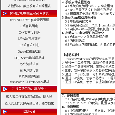
4. 系统启动流程概述
人機界面、數控系列培訓課程表
4.1 系统启动流程介绍，启动流程图
4.2 BSP目录下各文件的属性及用途
開發語言/數據庫/軟硬件測試
4.3 编译满足要求的各种BootRom及V
5. BootRom启动流程分析
Java/.NET/C#/SQL全能培訓班
5.1 单板相关的文件
5.2 系统启动后第一个文件romInit.
C語言培訓班
5.3 调试BootRom需要注意的问题
C++語言培訓班
6. 启动kernel前对硬件的初始化
6.1 启动kernel之前代码流程介绍
JAVA語言培訓班
6.2 内核的激活
6.3 VxWorks内核的调试：调试通
C#語言培訓班
Oracle數據庫培訓
【辅助实验】
SQL Server數據庫培訓
1. Tornado/Workbench的目录
2. 通过一个单板实例，掌握如何根据
軟件測試培訓
3. 通过一个处理器实例，掌握如何从
硬件測試培訓
4. BSP开发环境的搭建以及各种软件
5. 通过一个BSP实例，分析系统的启动
系統構架師培訓
6. 通过BSP实例，使学员熟悉BSP工程的搭
Microsoft.NET Framework培訓
7. 通过BSP实例，使学员掌握如何启
科技英語口語、聽力強化
7．存储管理
嵌入式工作面試英語口語、聽力班
7.1 内存的分配,BSP中各种地址的意
7.2 MMU：MMU的使能，配置以
嵌入式工作交際英語口語、聽力強化
8．中断管理
8.1 中断管理概述：中断向量，中断
培訓報名
8.2 中断服务程序的连接