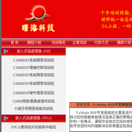
首 頁
課程介紹
培訓報名
企業培訓
付款方式
講師介紹
嵌入式協處理器--DSP
C2000DSP系統開發培訓班
C2000DSP電機控制培訓班
C5000DSP系統開發培訓班
C6000DSP系統開發培訓班
C6000DSP硬件開發培訓班
C6000視頻/圖像處理培訓班
课程背景--
VxWorks BSP开发高级班
TI達芬奇開發高級培訓班
VxWorks BSP开发高级班主要是进
探讨如何根据单板情况选择正确的策略进
嵌入式協處理器--FPGA
中的一些难点。课程中会结合实际的单板
助学员短时间内理解消化和掌握这些高
FPGA應用設計初級和中級班