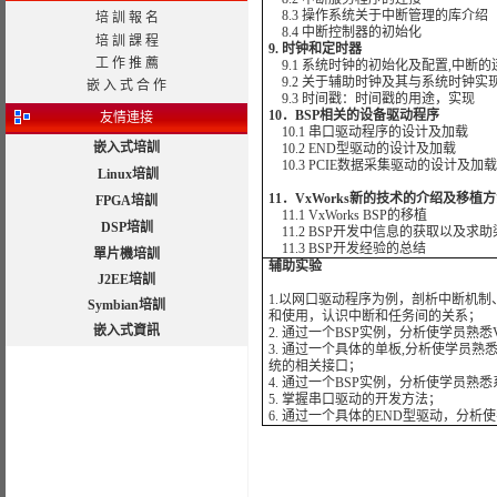
8.3 操作系统关于中断管理的库介绍
培 訓 報 名
8.4 中断控制器的初始化
培 訓 課 程
9. 时钟和定时器
工 作 推 薦
9.1 系统时钟的初始化及配置,中断
9.2 关于辅助时钟及其与系统时钟实
嵌 入 式 合 作
9.3 时间戳：时间戳的用途，实现
10．BSP相关的设备驱动程序
友情連接
10.1 串口驱动程序的设计及加载
嵌入式培訓
10.2 END型驱动的设计及加载
10.3 PCIE数据采集驱动的设计及加载
Linux培訓
11．VxWorks新的技术的介绍及移植
FPGA培訓
11.1 VxWorks BSP的移植
DSP培訓
11.2 BSP开发中信息的获取以及求助
11.3 BSP开发经验的总结
單片機培訓
辅助实验
J2EE培訓
1.以网口驱动程序为例，剖析中断机制
Symbian培訓
和使用，认识中断和任务间的关系；
嵌入式資訊
2. 通过一个BSP实例，分析使学员熟悉V
3. 通过一个具体的单板,分析使学员
统的相关接口；
4. 通过一个BSP实例，分析使学员熟
5. 掌握串口驱动的开发方法；
6. 通过一个具体的END型驱动，分