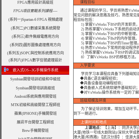
课程目标
FPGA應用設計高級班
通过课程的学习，学员将熟悉VxWor
FPGA項目實戰系列課程----
常见问题的解决思路及技巧，熟悉常见驱动
(系列一)Spartan-6 FPGA 視頻處理
程目标包括：
1) 掌握VxWorks下BSP的开发
(系列二)PCI數據采集系統開發
2) 熟练掌握VxWorks下系统的启动流
3) 掌握VxWorks下BSP的中断管理
(系列三)軟件無線電應用方向
4) 掌握VxWorks下BsP的内存管理。
5) 掌握VxWorks下BSP的Timer管理
(系列四)圖形圖像處理應用方向
6) 熟悉VxWorks下常用的驱动程
7) 熟练掌握VxWorks下BSP的调
(系列五)SOPC與控制系統應用方向
8）了解VxWorks BSP的移植方法。
(系列六)FPGA數字信號處理設計
入学要求
嵌入式OS--3G手機操作系統
学员学习本课程应具备下列基础知
◆具备C语言编程经验；
Symbian開發培訓初級和中級班
◆具备设备驱动编程经验；
◆具备嵌入式系统软硬件基础知识
Symbian開發培訓高級班
◆对VxWorks操作系统有一定的了
Android系統與應用開發班
班级规模及环境
MTK初級和高級開發工程師班
为了保证培训效果，增加互动环节，我
蘋果(IPHONE)手機開發班
到下一期进行。
展訊平台開發工程師班
上课时间和地点
上课地点：
【上海】：同济大学(沪
Brew手機開發班
大厦(地铁一号线大剧院站)/深圳大学成
港大厦(和燕路) 【武汉分部】：佳源大