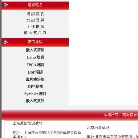
培訓報名
培 訓 報 名
培 訓 課 程
工 作 推 薦
嵌 入 式 合 作
友情連接
嵌入式培訓
Linux培訓
FPGA培訓
DSP培訓
單片機培訓
J2EE培訓
Symbian培訓
嵌入式資訊
版權所有：曙海信息網絡科技
上海总部培训基地
北京培训基地
地址：上海市云屏路1399号26#新城金郡商
地址:北京市昌平区沙河南街11号
务楼310。