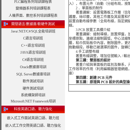
PLC編程系列培訓課程表
入），布置元件（自動（分組布局，按
2 ．單面板的制作
變頻器系列培訓課程表
著重講解：設置電路板工作層（信號層
人機界面、數控系列培訓課程表
護層，絲印層，其他工作層及其設置和
設置自動布線參數（全局布線，指定網
開發語言/數據庫/軟硬件測試
線。
3.PCB 放置工具欄介紹
Java/.NET/C#/SQL全能培訓班
著重講解：繪制導線，放置焊盤，放
C語言培訓班
坐標原點，邊緣法繪制圓弧，中心法繪制
層，粘巾剪貼板中內容，刪除圖件，更
C++語言培訓班
拖動線段，移動已被選擇的圖件，旋轉
4.手工調整布線
JAVA語言培訓班
著重布線調整，增加信號輸入 / 輸出
C#語言培訓班
第三講：雙面板的設計
著重介紹與單面板的區別及聯系，元件
Oracle數據庫培訓
工作效率的作用（利用編輯器管理網絡
庫）
SQL Server數據庫培訓
第四講：創建 PCB 元件
軟件測試培訓
第五講：原理與 PCB 設計的典型
硬件測試培訓
系統構架師培訓
Microsoft.NET Framework培訓
科技英語口語、聽力強化
嵌入式工作面試英語口語、聽力班
嵌入式工作交際英語口語、聽力強化