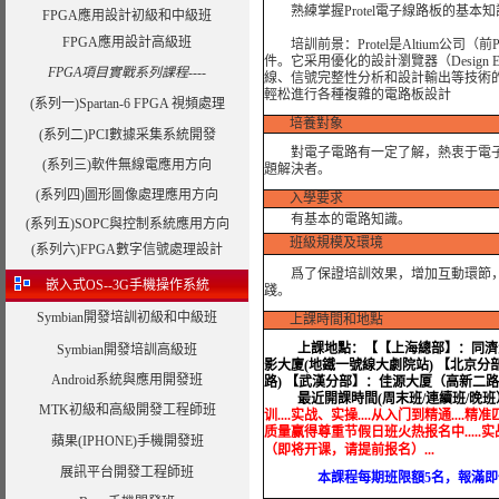
熟練掌握Protel電子線路板的基
FPGA應用設計初級和中級班
FPGA應用設計高級班
培訓前景：Protel是Altium公司（前
件。它采用優化的設計瀏覽器（Design 
FPGA項目實戰系列課程----
線、信號完整性分析和設計輸出等技術
輕松進行各種複雜的電路板設計
(系列一)Spartan-6 FPGA 視頻處理
培養對象
(系列二)PCI數據采集系統開發
對電子電路有一定了解，熱衷于電子線路
(系列三)軟件無線電應用方向
題解決者。
(系列四)圖形圖像處理應用方向
入學要求
有基本的電路知識。
(系列五)SOPC與控制系統應用方向
班級規模及環境
(系列六)FPGA數字信號處理設計
爲了保證培訓效果，增加互動環節，我
嵌入式OS--3G手機操作系統
踐。
Symbian開發培訓初級和中級班
上課時間和地點
上課地點：
【【上海總部】：同濟大
Symbian開發培訓高級班
影大廈(地鐵一號線大劇院站) 【北京分
Android系統與應用開發班
路) 【武漢分部】：佳源大厦（高新二
最近開課時間(周末班/連續班/晚班
MTK初級和高級開發工程師班
训....实战、实操....从入门到精通....精准
质量赢得尊重节假日班火热报名中.....实战培训...
蘋果(IPHONE)手機開發班
（即将开课，请提前报名）...
展訊平台開發工程師班
本課程每期班限額5名，報滿即停