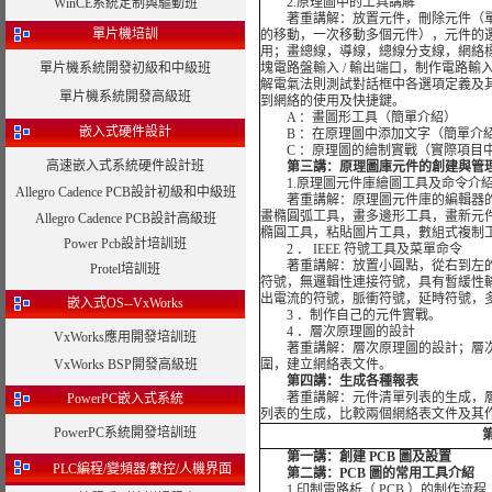
2.原理圖中的工具講解
WinCE系統定制與驅動班
著重講解：放置元件，刪除元件（單
單片機培訓
的移動，一次移動多個元件），元件的
用；畫總線，導線，總線分支線，網絡
單片機系統開發初級和中級班
塊電路盤輸入 / 輸出端口，制作電路輸入
解電氣法則測試對話框中各選項定義及其含
單片機系統開發高級班
到網絡的使用及快捷鍵。
A ：畫圖形工具（簡單介紹）
嵌入式硬件設計
B ：在原理圖中添加文字（簡單介
C ：原理圖的繪制實戰（實際項目中
高速嵌入式系統硬件設計班
第三講：原理圖庫元件的創建與管
1.原理圖元件庫繪圖工具及命令介
Allegro Cadence PCB設計初級和中級班
著重講解：原理圖元件庫的編輯器的啓
畫橢圓弧工具，畫多邊形工具，畫新元
Allegro Cadence PCB設計高級班
橢圓工具，粘貼圖片工具，數組式複制
Power Pcb設計培訓班
2 ． IEEE 符號工具及菜單命令
著重講解：放置小圓點，從右到左的
Protel培訓班
符號，無邏輯性連接符號，具有暫緩性
出電流的符號，脈衝符號，延時符號，多條
嵌入式OS--VxWorks
3 ．制作自己的元件實戰。
4 ．層次原理圖的設計
VxWorks應用開發培訓班
著重講解：層次原理圖的設計；層次
VxWorks BSP開發高級班
圍，建立網絡表文件。
第四講：生成各種報表
著重講解：元件清單列表的生成，層
PowerPC嵌入式系統
列表的生成，比較兩個網絡表文件及其
PowerPC系統開發培訓班
第
第一講：創建 PCB 圖及設置
PLC編程/變頻器/數控/人機界面
第二講：PCB 圖的常用工具介紹
1.印制電路析（ PCB ）的制作流程