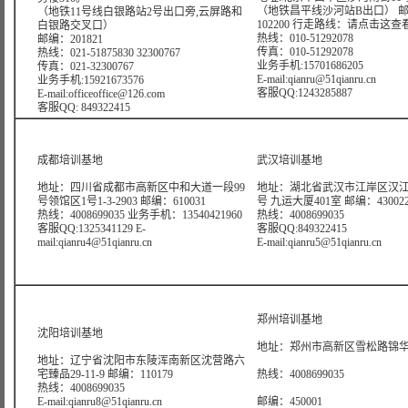
（地铁昌平线沙河站B出口） 
（地铁11号线白银路站2号出口旁,云屏路和
102200 行走路线：
请点击这查
白银路交叉口）
热线：010-51292078
邮编：201821
传真：010-51292078
热线：021-51875830 32300767
业务手机:15701686205
传真：021-32300767
E-mail:qianru@51qianru.cn
业务手机:15921673576
客服QQ:1243285887
E-mail:officeoffice@126.com
客服QQ: 849322415
成都培训基地
武汉培训基地
地址：四川省成都市高新区中和大道一段99
地址：湖北省武汉市江岸区汉江
号领馆区1号1-3-2903 邮编：610031
号 九运大厦401室 邮编：43002
热线：4008699035 业务手机：13540421960
热线：4008699035
客服QQ:1325341129 E-
客服QQ:849322415
mail:qianru4@51qianru.cn
E-mail:qianru5@51qianru.cn
郑州培训基地
沈阳培训基地
地址：郑州市高新区雪松路锦华大
地址：辽宁省沈阳市东陵浑南新区沈营路六
宅臻品29-11-9 邮编：110179
热线：4008699035
热线：4008699035
E-mail:qianru8@51qianru.cn
邮编：450001