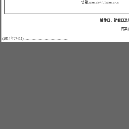
信箱:qianru9@51qianru.cn
雙休日、節假日及晚上
備案號
.(2014年7月11)...................................................