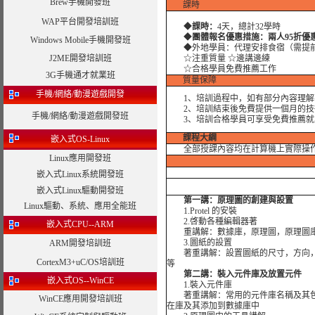
Brew手機開發班
課時
WAP平台開發培訓班
◆
課時：
4天，總計32學時
◆
團體報名優惠措施：兩人95折優
Windows Mobile手機開發班
◆外地學員：代理安排食宿（需提
J2ME開發培訓班
☆注重質量 ☆邊講邊練
☆合格學員免費推薦工作
3G手機通才就業班
質量保障
手機/網絡/動漫遊戲開發
1、培訓過程中，如有部分內容理解
2、培訓結束後免費提供一個月的技
手機/網絡/動漫遊戲開發班
3、培訓合格學員可享受免費推薦就
課程大綱
嵌入式OS-Linux
全部授課內容均在計算機上實際操
Linux應用開發班
嵌入式Linux系統開發班
嵌入式Linux驅動開發班
第一講：原理圖的創建與設置
Linux驅動、系統、應用全能班
1.Protel 的安裝
2.啓動各種編輯器著
嵌入式CPU--ARM
重講解：數據庫，原理圖，原理圖庫， P
3.圖紙的設置
ARM開發培訓班
著重講解：設置圖紙的尺寸，方向，
CortexM3+uC/OS培訓班
等
第二講：裝入元件庫及放置元件
嵌入式OS--WinCE
1.裝入元件庫
著重講解：常用的元件庫名稱及其包含
WinCE應用開發培訓班
在庫及其添加到數據庫中