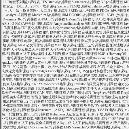
PLC編程系列培訓課程表
TESTstudio培训课程
Signalyzer培训课程
NApp培训课程
M
能安全，ISO/PAS 21448）培训课程
Siemens PLM培训课程
Salesforce培训课程
Safe
七大手法（质量管理七大工具）培训课程
PREEvision培训课程
PDCA循环培训课
analyze 培训课程
MapleSim 培训课程
IBM DOORS 培训课程
IATF 16949（
Dynamics 365 培训课程
dSPACE 培训课程
DaVinci培训课程
Q-DAS软件实用培训课
APIS IQ-FMEA软件应用培训课程
Ansys medini analyze培训课程
8D报告培训课程
In
仿真建模与TDR优化培训课程
自动化drissionpage培训课程
自动控制培训课程
自动
有限元培训-FEM培训课程
银行数字化转型培训课程
音视频开发培训课程
信息化规
课程
汽车软件测试培训课程
机器人硬件培训课程
机器人软件开发培训课程
机器人
驱动培训课程
电磁仿真培训课程
车载测试培训课程
测试开发培训课程
测试开发培
培训课程
AIGC公文写作培训课程
VTK 培训课程
注塑工艺培训课程
图像算法培训
课程
大模型应用二天培训课程
大模型开发培训课程
VTK医学图像处理培训课程
S
程培训课程
AI人工智能编程技术培训课程
AI智能编程培训课程
鸿蒙（Harmony
发培训课程
鸿蒙 HarmonyOS系统设备开发培训课程
鸿蒙HarmonyOS移动应用
quickbi培训课程
AI在日常生活中培训课程
科技情报挖掘与分析培训课程
Plant 3
应用、论文写作、课题申报、数据分析与AI绘图实战培训课程
SCI学术论文写作
高效论文培训课程
Hyperledger Fabric培训课程
ABAQUS复合材料疲劳分析培训课程
产品振动噪声控制专题培训大纲培训课程
AI 赋能全流程测试培训课程
LLM在软件
务应用培训课程
开关电源培训课程
PSASP电力培训课程
AI产品开发课程框架（NPD
仿真高级培训课程
ANSYS Workbench培训课程
Inventor有限元分析培训课程
电力交
心TM商业模式顶层设计落地系统培训课程
Deepseek智能体时代-AI引爆企业持续
马逊广告进阶培训课程
CAN 应用培训课程
AI应用培训课程
DeepSeek培训课程
Dee
管理实务培训课程
智能仓储物流规划与运营精细化实践培训课程
智能物流与仓储管
物流解决方案设计培训课程
精益物流改善与仓储效率提升培训课程
精益物流管理培
仓储基础管理培训课程
供应链管理实践应用培训课程
财务数字化转型及人工智能 De
字化转型培训课程
微软Dynamics（AXD）365培训课程
微软的D365 FO培训课程
Mi
装、配置和管理[V8.x]培训课程
Kubernetes认证安全专家（CKS）培训课程
VCAP-D
业实战培训课程
ESD培训课程
安全编码规范与WEB安全构架培训课程
中国特色的新
培训课程
AI人工智能安全培训课程
AI与生成式人工智能案例培训课程
AI应用培训
大模型培训课程
LMS virtual lab培训课程
LMS Virtual.lab软件体系结构培训课程
LMS