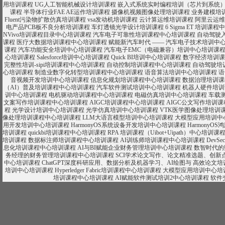
用培训课程
UG人工智能机械设计培训课程
嵌入式系统实时编程培训（芯片到系统
课程
半导体行业FAE AE运作培训课程
摄像机视频图像处理培训课程
业务建模培
Fluent污染物扩散仿真培训课程
vsa发动机培训课程
云计算运维培训课程
阿里云运维
电产品PCB板不良分析培训课程
车灯透镜光学设计培训课程
6 Sigma ET 培训课
NVivo培训课程目录中心培训课程
汽车电子可靠性培训课程中心培训课程
自动驾驶
课程
医疗大数据培训课程中心培训课程
赋能新汽车时代 ―― 汽车电子技术培训中
课程
汽车功能安全培训中心培训课程
汽车电子EMC（电磁兼容）培训中心培训课
心培训课程
Salesforce培训中心培训课程
Quick BI培训中心培训课程
数字经济培训课
完整性培训-sipi培训课程中心培训课程
自动控制培训课程中心培训课程
自动驾驶培
心培训课程
制造业数字化转型培训课程中心培训课程
语音算法培训中心培训课程
语
音视频开发培训中心培训课程
信息化规划培训课程中心培训课程
数据治理培训课
（AI）普及培训课程中心培训课程
汽车软件测试培训中心培训课程
机器人硬件培训
训中心培训课程
电机驱动培训课程中心培训课程
电磁仿真培训中心培训课程
车载
文案写作培训课程中心培训课程
AIGC培训课程中心培训课程
AIGC公文写作培训
程
光学设计培训中心培训课程
光学仿真培训中心培训课程
VTK医学图像处理培训
像处理培训课程中心培训课程
LLM大语言模型培训中心培训课程
大模型应用培训中
用开发培训中心培训课程
HarmonyOS系统设备开发培训中心培训课程
Harmony
培训课程
quickbi培训课程中心培训课程
RPA 培训课程（Uibot+Uipath）中心培训课
培训课程
数据标注师培训课程中心培训课程
AI训练师培训课程中心培训课程
DevS
息化培训课程中心培训课程
AI与BI赋能企业财务管理培训中心培训课程
数智时代的
务经理的财务管理培训课程中心培训课程
SCI学术论文写作、论文精准选题、创新
中心培训课程
ChatGPT深度科研应用、数据分析及机器学习、AI绘图与 高效论文
培训中心培训课程
Hyperledger Fabric培训课程中心培训课程
大模型应用培训中心培
培训课程中心培训课程
AI赋能软件测试培训2中心培训课程
软件