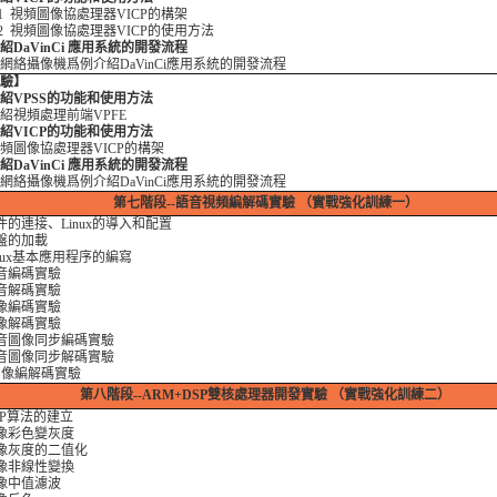
1 視頻圖像協處理器VICP的構架
2 視頻圖像協處理器VICP的使用方法
 介紹DaVinCi 應用系統的開發流程
絡攝像機爲例介紹DaVinCi應用系統的開發流程
驗】
 介紹VPSS的功能和使用方法
視頻處理前端VPFE
 介紹VICP的功能和使用方法
圖像協處理器VICP的構架
 介紹DaVinCi 應用系統的開發流程
絡攝像機爲例介紹DaVinCi應用系統的開發流程
第七階段
--語音視頻編解碼實驗 （實戰強化訓練一）
硬件的連接、Linux的導入和配置
硬盤的加載
Linux基本應用程序的編寫
語音編碼實驗
語音解碼實驗
圖像編碼實驗
圖像解碼實驗
 語音圖像同步編碼實驗
 語音圖像同步解碼實驗
 圖像編解碼實驗
第八階段
--ARM+DSP雙核處理器開發實驗 （實戰強化訓練二）
DSP算法的建立
圖像彩色變灰度
圖像灰度的二值化
圖像非線性變換
圖像中值濾波