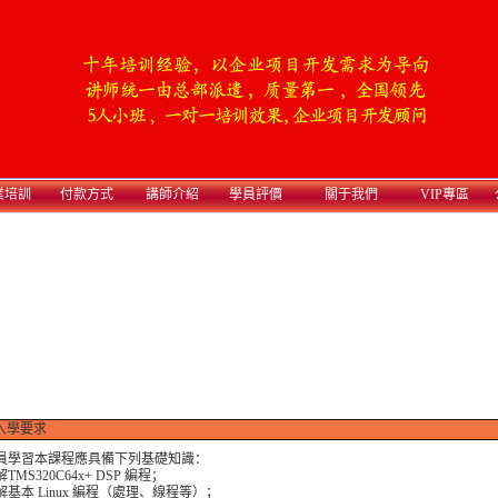
業培訓
付款方式
講師介紹
學員評價
關于我們
VIP專區
入學要求
學習本課程應具備下列基礎知識：
TMS320C64x+ DSP 編程；
基本 Linux 編程（處理、線程等）；