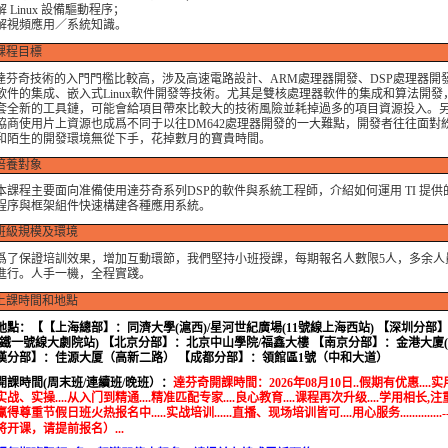
 Linux 設備驅動程序；
解視頻應用／系統知識。
課程目標
達芬奇技術的入門門檻比較高，涉及高速電路設計、ARM處理器開發、DSP處理器開
軟件的集成、嵌入式Linux軟件開發等技術。尤其是雙核處理器軟件的集成和算法開發
套全新的工具鏈，可能會給項目帶來比較大的技術風險並耗掉過多的項目資源投入。
協商使用片上資源也成爲不同于以往DM642處理器開發的一大難點，開發者往往面對
和陌生的開發環境無從下手，花掉數月的寶貴時間。
培養對象
程主要面向准備使用達芬奇系列DSP的軟件與系統工程師，介紹如何運用 TI 提供
程序與框架組件快速構建各種應用系統。
班級規模及環境
保證培訓效果，增加互動環節，我們堅持小班授課，每期報名人數限5人，多余人
進行。人手一機，全程實踐。
上課時間和地點
地點：
【【上海總部】：同濟大學(滬西)/星河世紀廣場(11號線上海西站) 【深圳分部
地鐵一號線大劇院站) 【北京分部】：北京中山學院/福鑫大樓 【南京分部】：金港大廈(
漢分部】：佳源大厦（高新二路） 【成都分部】：領館區1號（中和大道）
開課時間(周末班/連續班/晚班）：
達芬奇開課時間：
2026年08月10日..假期有优惠...
..实战、实操....从入门到精通....精准匹配专家....良心教育....课程再次升级....学用相长,注重
得尊重节假日班火热报名中.....实战培训......直播、现场培训皆可....用心服务..............
将开课，请提前报名）...