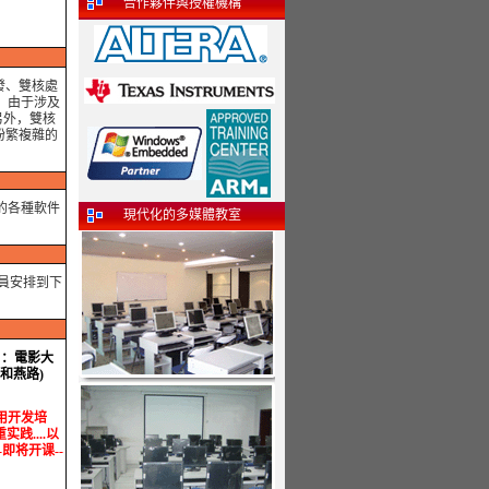
合作夥伴與授權機構
發、雙核處
，由于涉及
另外，雙核
紛繁複雜的
的各種軟件
現代化的多媒體教室
員安排到下
】：電影大
和燕路)
.实用开发培
实践....以
--即将开课--