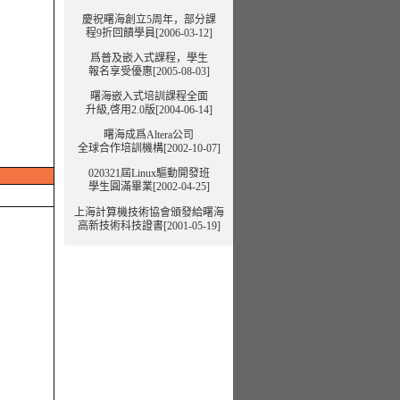
慶祝曙海創立5周年，部分課
程9折回饋學員[2006-03-12]
爲普及嵌入式課程，學生
報名享受優惠[2005-08-03]
曙海嵌入式培訓課程全面
升級,啓用2.0版[2004-06-14]
曙海成爲Altera公司
全球合作培訓機構[2002-10-07]
020321屆Linux驅動開發班
學生圓滿畢業[2002-04-25]
上海計算機技術協會頒發給曙海
高新技術科技證書[2001-05-19]