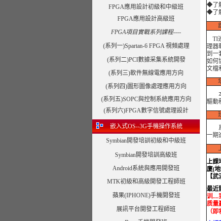
◆了解
FPGA應用設計初級和中級班
◆了
FPGA應用設計高級班
FPGA項目實戰系列課程----
TI
(系列一)Spartan-6 FPGA 視頻處理
理器
到一
(系列二)PCI數據采集系統開發
如何
文檔
(系列三)軟件無線電應用方向
(系列四)圖形圖像處理應用方向
本課
(系列五)SOPC與控制系統應用方向
驅動
(系列六)FPGA數字信號處理設計
嵌入式OS--3G手機操作系統
爲了
一期
Symbian開發培訓初級和中級班
Symbian開發培訓高級班
上課
Android系統與應用開發班
廈(
【武
MTK初級和高級開發工程師班
最近
蘋果(IPHONE)手機開發班
训..
质量赢
展訊平台開發工程師班
（即