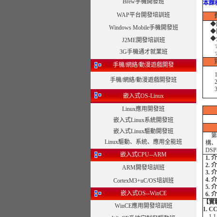
Brew手機開發班
本課
WAP平台開發培訓班
◆
Windows Mobile手機開發班
◆
◆
J2ME開發培訓班
☆注
3G手機通才就業班
☆合
手機/網絡/動漫遊戲開發
1、
手機/網絡/動漫遊戲開發班
2、
3、
嵌入式OS-Linux
Linux應用開發班
嵌入式Linux系統開發班
嵌入式Linux驅動開發班
第一
Linux驅動、系統、應用全能班
構、
DS
嵌入式CPU--ARM
1.
2. 
ARM開發培訓班
3.
4.
CortexM3+uC/OS培訓班
5. 
嵌入式OS--WinCE
6.
【實
WinCE應用開發培訓班
1. 
1.