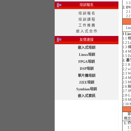
1.
培訓報名
2. 
2.
培 訓 報 名
2.
培 訓 課 程
工 作 推 薦
Lin
嵌 入 式 合 作
1 Lin
1.1 
友情連接
1.2
1.3
嵌入式培訓
1.4 
Linux培訓
1.5 
2. 
FPGA培訓
2.1 
DSP培訓
2.2
2.3 
單片機培訓
2.4 
2.5
J2EE培訓
2.6 
Symbian培訓
2.7
2.8
嵌入式資訊
2.9
2.1
第五
概念
1.
1.