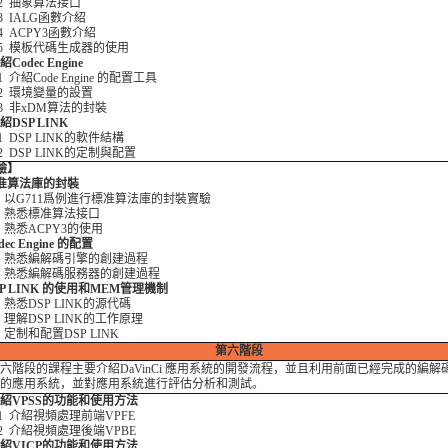
2 抽象算法接口
3 IALG函數介紹
4 ACPY3函數介紹
5 模板代碼生成器的使用
介紹Codec Engine
 介紹Code Engine 的配置工具
2 環境變量的設置
3 非xDM算法的封裝
介紹DSP LINK
1 DSP LINK的軟件結構
2 DSP LINK的定制與配置
驗】
標准算法庫的封裝
1 以G711爲例進行標准算法庫的封裝實驗
2 熟悉標准算法接口
 熟悉ACPY3的使用
odec Engine 的配置
1 熟悉編解碼引擎的創建過程
2 熟悉編解碼服務器的創建過程
DSP LINK 的使用和MEM管理機制
 熟悉DSP LINK的源代碼
 理解DSP LINK的工作原理
 定制和配置DSP LINK
第六階段
階段的課程主要介紹DaVinCi 應用系統的開發流程，並且利用前面已經完成的編解
的應用系統，並對應用系統進行評估分析和測試。
 介紹VPSS的功能和使用方法
1 介紹視頻處理前端VPFE
2 介紹視頻處理後端VPBE
 介紹VICP的功能和使用方法