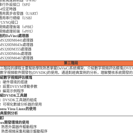
4 脈衝寬度調制器（PwM）
5 串行外設接口（SPI）
6 64位定時器
7 通用異步收發器（UART）
8 通用串行總線（USB）
9 VLYNQ接口
0 視頻處理後端（vPBE）
1 視頻處理前端（vPFE）
其他的DaVinci處理器
 TMS320DM6441處理器
 TMS320DM643x處理器
 TMS320DM355處理器
 TMS320DM64x處理器
 TMS320DM6467處理器
第三階段
階段的課程主要幫助學院熟悉掌握DaVinCi系統構架，介紹數字視頻評估模塊(DVEV
數字視頻軟件開發包(DVSDK)的使用。通過對經典案例的分析，理解雙核系統開發
 介紹數字視頻評估模塊
1 硬件環境的搭建
2 設置DVEVM啓動參數
3 編寫示例程序
 介紹DVSDK工具鏈
1 DVSDK工具鏈的組成
2 可視化數據分析器的使用
Monta Vista Liunx的使用
 經典案例分析
驗】
Linux開發環境的使用
1 熟悉外圍器件驅動程序
2 熟悉視頻采集和顯示驅動程序