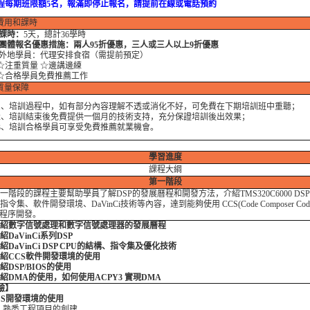
程每期班限額5名，報滿即停止報名，請提前在線或電話預約
費用和課時
課時：
5天，總計36學時
團體報名優惠措施：兩人95折優惠，三人或三人以上9折優惠
外地學員：代理安排食宿（需提前預定）
重質量 ☆邊講邊練
格學員免費推薦工作
質量保障
培訓過程中，如有部分內容理解不透或消化不好，可免費在下期培訓班中重聽；
培訓結束後免費提供一個月的技術支持，充分保證培訓後出效果；
培訓合格學員可享受免費推薦就業機會。
學習進度
課程大綱
第一階段
階段的課程主要幫助學員了解DSP的發展曆程和開發方法，介紹TMS320C6000 DSP
指令集、軟件開發環境、DaVinCi技術等內容，達到能夠使用 CCS(Code Composer Cod
P程序開發。
 介紹數字信號處理和數字信號處理器的發展曆程
介紹DaVinCi系列DSP
 介紹DaVinCi DSP CPU的結構、指令集及優化技術
 介紹CCS軟件開發環境的使用
介紹DSP/BIOS的使用
 介紹DMA的使用，如何使用ACPY3 實現DMA
驗】
CCS開發環境的使用
1 熟悉工程項目的創建