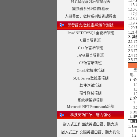
1.1
PLC編程系列培訓課程表
1.1
變頻器系列培訓課程表
1.1
1.1
人機界面、數控系列培訓課程表
1.1
1.1
開發語言/數據庫/軟硬件測試
1.2
1.2
Java/.NET/C#/SQL全能培訓班
2. 
C語言培訓班
2.1
2.2
C++語言培訓班
2.3
JAVA語言培訓班
2.4
2.5
C#語言培訓班
第三
Oracle數據庫培訓
用、
SQL Server數據庫培訓
1.
1.
軟件測試培訓
1.
硬件測試培訓
1.
2.
系統構架師培訓
2.
Microsoft.NET Framework培訓
2.
3. 
科技英語口語、聽力強化
4.
【實
嵌入式工作面試英語口語、聽力班
1. 
1.
嵌入式工作交際英語口語、聽力強化
1.