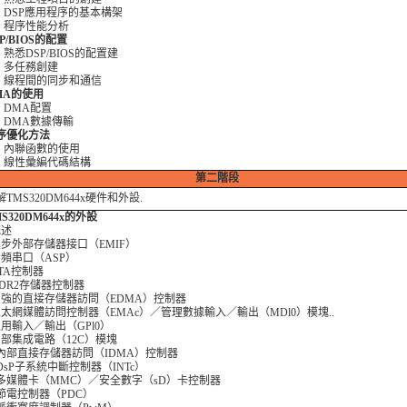
2 DSP應用程序的基本構架
3 程序性能分析
SP/BIOS的配置
 熟悉DSP/BIOS的配置建
2 多任務創建
3 線程間的同步和通信
DMA的使用
 DMA配置
2 DMA數據傳輸
程序優化方法
1 內聯函數的使用
2 線性彙編代碼結構
第二階段
MS320DM644x硬件和外設.
TMS320DM644x的外設
概述
 異步外部存儲器接口（EMIF）
 音頻串口（ASP）
 ATA控制器
 DDR2存儲器控制器
6 增強的直接存儲器訪問（EDMA）控制器
7 以太網媒體訪問控制器（EMAc）／管理數據輸入／輸出（MDl0）模塊..
 通用輸入／輸出（GPl0）
 內部集成電路（12C）模塊
0 內部直接存儲器訪問（IDMA）控制器
1 DsP子系統中斷控制器（INTc）
12 多媒體卡（MMC）／安全數字（sD）卡控制器
3 節電控制器（PDC）