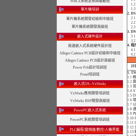
WinCE系統定制與驅動班
1.
1.
單片機培訓
2. D
2.1
單片機系統開發初級和中級班
2.
單片機系統開發高級班
2.
3. 
3.1
嵌入式硬件設計
3.
4. 
高速嵌入式系統硬件設計班
4.
Allegro Cadence PCB設計初級和中級班
4.
Allegro Cadence PCB設計高級班
詳解T
Power Pcb設計培訓班
1. 
Protel培訓班
1.1 
1.2
嵌入式OS--VxWorks
1.3
1.4
VxWorks應用開發培訓班
1.5
1.
VxWorks BSP開發高級班
1.
1.8
PowerPC嵌入式系統
1.9
1.1
PowerPC系統開發培訓班
1.1
1.
PLC編程/變頻器/數控/人機界面
1.1