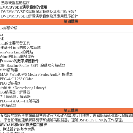
3 熟悉硬盤驅動程序
DVEVM/DVSDK演示範例的使用
1 DVEVM/DVSDK編碼演示範例及其應用程序設計
2 DVEVM/DVSDK解碼演示範例及其應用程序設計
第四階段
ux詳細介紹.
ux
概述
 Linux的主要開發工具
 構建基于Linux的嵌入式系統
MontaVista Linux的特點
DaVinci的Linux開發流程
基于Davinci的數字媒體軟件
H.264 Baseline Profile（BP）編碼器和解碼器
 wMV9解碼器
WMA9（WindOWS Media 9 Series Audio）解碼器
MPEG-4／H.263 COdec
 MPEG-2解碼器
解內插庫（Deinterlacing Library）
 JPEG編碼器／解碼器
 G.711編碼器，解碼器
 MPEG—4 AAC—HE解碼器
0 MP3解碼器
第五階段
階段的課程主要讓學員熟悉xDAIS和xDM算法接口標准，理解編解碼引擎和編解碼
，學會如何創建編解碼引擎和編解碼服務器，理解DSP/BIOS LINK的工作原理。
 介紹xDAIS和xDM算法接口標准
1 算法設計的基本思路