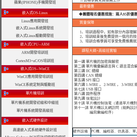
☆合格學員免費推薦工作
蘋果(IPHONE)手機開發班
最新優惠
嵌入式OS-Linux
◆
團體報名優惠措施：
兩人95折優
Linux應用開發班
質量保障
嵌入式Linux系統開發班
1、培訓過程中，如有部分內容理解
嵌入式Linux驅動開發班
2、培訓結束後免費提供一個月的技
3、培訓合格學員可享受免費推薦就
嵌入式CPU--ARM
課程大綱
+高級班實驗
ARM開發培訓班
CortexM3+uC/OS培訓班
第一講 單片機的加密與解密
第二講
單片機彙編語言與 C 語言混合
嵌入式OS--WinCE
第三講
IIC 總線
第四講
CAN 總線
WinCE應用開發培訓班
第五講
SPI 接口
WinCE系統定制與驅動班
第六講
1-WIRE ， 2-WIRE ， 3-WIRE
第七講
USB 接口
單片機培訓
第八講
固件程序
第九講
強電設計
單片機系統開發初級和中級班
第十講 單片機控制強電（通過單片機
第十一講 單片機以太網訪問（能夠設
單片機系統開發高級班
編寫彙編程序）
嵌入式硬件設計
高速嵌入式系統硬件設計班
硬件設備
PC
機、編程器、仿真器、單