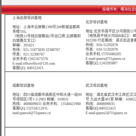
版權所有：曙海信息網絡科技
上海总部培训基地
北京培训基地
地址：上海市云屏路1399号26#新城金郡商
地址:北京市昌平区沙河南街11号
务楼310。
（地铁昌平线沙河站B出口） 
（地铁11号线白银路站2号出口旁,云屏路和
102200 行走路线：
请点击这查
白银路交叉口）
热线：010-51292078
邮编：201821
传真：010-51292078
热线：021-51875830 32300767
业务手机:15701686205
传真：021-32300767
E-mail:qianru@51qianru.cn
业务手机:15921673576
客服QQ:1243285887
E-mail:officeoffice@126.com
客服QQ: 849322415
成都培训基地
武汉培训基地
地址：四川省成都市高新区中和大道一段99
地址：湖北省武汉市江岸区汉江
号领馆区1号1-3-2903 邮编：610031
号 九运大厦401室 邮编：43002
热线：4008699035 业务手机：13540421960
热线：4008699035
客服QQ:1325341129 E-
客服QQ:849322415
mail:qianru4@51qianru.cn
E-mail:qianru5@51qianru.cn