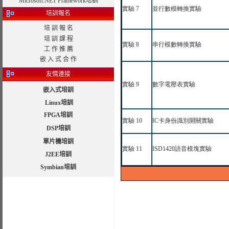
Microsoft.NET Framework培訓
實驗
7
並行數模轉換實驗
培訓報名
培 訓 報 名
培 訓 課 程
實驗
8
串行模數轉換實驗
工 作 推 薦
嵌 入 式 合 作
友情連接
實驗
9
數字電壓表實驗
嵌入式培訓
Linux培訓
FPGA培訓
實驗
10
IC
卡身份識別開關實驗
DSP培訓
單片機培訓
實驗
11
ISD1420
語音模塊實驗
J2EE培訓
Symbian培訓