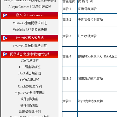
Allegro Cadence PCB設計初級和中級班
實驗性質
實
驗
名
稱
Allegro Cadence PCB設計高級班
實驗
1
直流電機實驗
嵌入式OS--VxWorks
實驗
2
步進電機控制實驗
VxWorks應用開發培訓班
VxWorks BSP開發高級班
實驗
3
紅外收發實驗
PowerPC嵌入式系統
PowerPC系統開發培訓班
開發語言/數據庫/軟硬件測試
實驗
4
使用
8155
擴展
I/O
、
RAM
及
C語言培訓班
C++語言培訓班
JAVA語言培訓班
實驗
5
圖形液晶顯示實驗
C#語言培訓班
Oracle數據庫培訓
SQL Server數據庫培訓
軟件測試培訓
實驗
6
並行模數轉換實驗
硬件測試培訓
系統構架師培訓