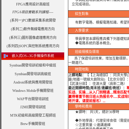
學員經過培訓後具有單片機開發實際
FPGA應用設計高級班
立完成項目。
FPGA項目實戰系列課程----
招生對象
(系列一)PCI數據采集系統開發
有數字電路、模擬電路知識、希望
(系列二)軟件無線電應用方向
入學要求
(系列三)圖形圖像處理應用方向
學員學習本課程應具備下列基礎知
◆電路系統的基本概念。
(系列四)SOPC與控制系統應用方向
班級規模及環境
嵌入式OS--3G手機操作系統
爲了保證培訓效果，增加互動環節，我
一期進行。
Symbian開發培訓初級和中級班
時間地點
Symbian開發培訓高級班
上課地點：
【【上海總部】：同濟大學(滬
廈(地鐵一號線大劇院站) 【北京分部】
Android系統與應用開發班
【武漢分部】：佳源大厦（高新二路） 
最近開課時間(周末班/連續班/晚班）：
單
Windows Mobile手機開發班
实战、实操....从入门到精通....精准匹配专家
赢得尊重节假日班火热报名中.....实战培训.....
WAP平台開發培訓班
将开课，请提前报名）...
學時
和費用
J2ME開發培訓班
★課時： 共5天，總計36學時
MTK初級和高級開發工程師班
◆外地學員：代理安排食宿（需提
Brew手機開發班
☆注重質量 ☆邊講邊練