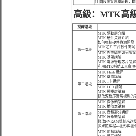
11.圖片瀏覽實驗原理，
高級：MTK高
授課階段
MTK 驅動層介紹
MTK 硬件資源介紹
如何根據硬件資源開發
MTK芯片平台軟件調試
第一階段
MTK 外設驅動如何調
MTK 基帶講解
MTK 電源管理芯片講解
利用MTK輔助工具實現
MTK Flash 講解
MTK 鍵盤講解
MTK T卡講解
第二階段
MTK LCD 講解
MTK 觸摸屏講解
修改源程序實現複雜的
MTK 攝像頭講解
MTK 播放器講解
MTK 音頻部分講解
第三階段
MTK 錄象機講解
修改NVRAM數據來改
多媒體編程---圖形與
MTK 射頻講解