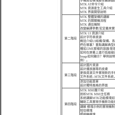
手機開發模塊腳本編譯器
MTK AT命令介紹
MTK 資源産生工具介紹
MTK 界面開發說明
MTK 整體架構的講解
MTK 的開關機流程
MTK 通信機制
改變編譯參數/宏定義來
MTK UI 資源介紹
設計字符串資源
第二階段
概括介紹UI結構/架構、
們在哪裏？重點講解典型組
種如J2ME那樣的容器/管理關系（
如何在屏幕上進行低級繪畫（類似
Image如何顯示？舉例說明
例）。
設計圖片資源
設計播放器等的皮膚
更換資源文件實現新的手
第三階段
文件系統--MTK文件系
添加功能菜單
設計獨特風格的界面
MTK MMI層介紹
剖析MTK MMI主任務
系統講解MTK功能模塊
輔助工具實現手機新功能
第四階段
講解 模塊示例的實現機制
短信模塊
照相機模塊