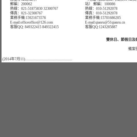
郵編：200062
站） 郵編：100086
熱線：021-51875830 32300767
熱線：010-51292078
傳真：021-32300767
傳真：010-51292078
業務手機:15921673576
業務手機:15701686205
E-mail:officeoffice@126.com
E-mail:qianru@51qianru.cn
客服QQ: 849322415 849322415
客服QQ:1243285887
雙休日、節假日及晚上
備案號
.(2014年7月11)...................................................