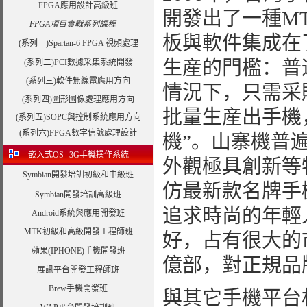
FPGA應用設計高級班
開發出了一種M
FPGA項目實戰系列課程----
板與軟件集成在
(系列一)Spartan-6 FPGA 視頻處理
生産的門檻：普
(系列二)PCI數據采集系統開發
(系列三)軟件無線電應用方向
情況下，只需采
(系列四)圖形圖像處理應用方向
批量生産出手機
(系列五)SOPC與控制系統應用方向
(系列六)FPGA數字信號處理設計
機”。山寨機普
嵌入式OS--3G手機操作系統
外觀極具創新等
Symbian開發培訓初級和中級班
仿最新款名牌手
Symbian開發培訓高級班
追求時尚的年輕
Android系統與應用開發班
MTK初級和高級開發工程師班
好，占有很大的
蘋果(IPHONE)手機開發班
億部，對正規品
展訊平台開發工程師班
Brew手機開發班
與其它手機平台