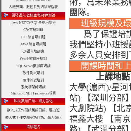
術，爲未來業務
人機界面、數控系列培訓課程表
團隊。
開發語言/數據庫/軟硬件測試
班級規模及
Java/.NET/C#/SQL全能培訓班
C語言培訓班
爲了保證培訓
C++語言培訓班
我們堅持小班授
JAVA語言培訓班
C#語言培訓班
多余人員安排到
Oracle數據庫培訓
開課時間和
SQL Server數據庫培訓
軟件測試培訓
上課地點
硬件測試培訓
大學(滬西)/星
系統構架師培訓
Microsoft.NET Framework培訓
站) 【深圳分部
科技英語口語、聽力強化
大劇院站) 【北
嵌入式工作面試英語口語、聽力班
福鑫大樓 【南
嵌入式工作交際英語口語、聽力強化
路) 【武漢分
培訓報名