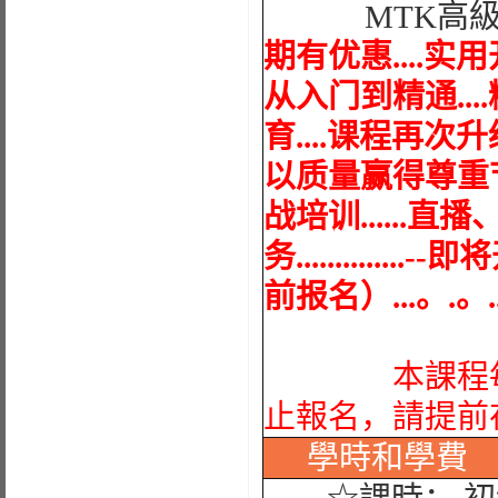
MTK高
期有优惠....实用开
从入门到精通...
育....课程再次升级
以质量赢得尊重节
战培训......直
务...........
前报名）...。.。.
本課程每期
止報名，請提前
學時
和學費