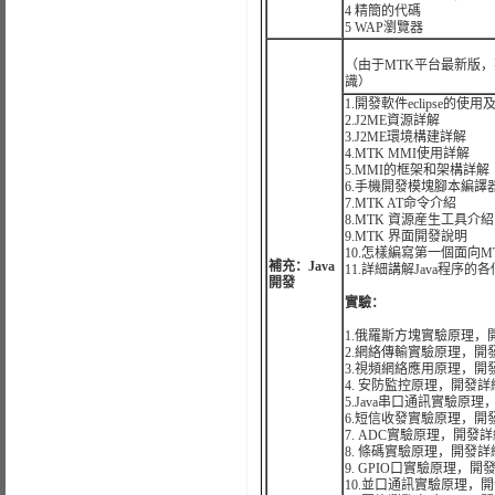
4 精簡的代碼
5 WAP瀏覽器
（由于MTK平台最新版，
識）
1.開發軟件eclipse的使
2.J2ME資源詳解
3.J2ME環境構建詳解
4.MTK MMI使用詳解
5.MMI的框架和架構詳解
6.手機開發模塊腳本編譯
7.MTK AT命令介紹
8.MTK 資源産生工具介紹
9.MTK 界面開發說明
10.怎樣編寫第一個面向M
補充：Java
11.詳細講解Java程序的
開發
實驗：
1.俄羅斯方塊實驗原理
2.網絡傳輸實驗原理，
3.視頻網絡應用原理，
4. 安防監控原理，開發
5.Java串口通訊實驗
6.短信收發實驗原理，
7. ADC實驗原理，開
8. 條碼實驗原理，開發
9. GPIO口實驗原理
10.並口通訊實驗原理，