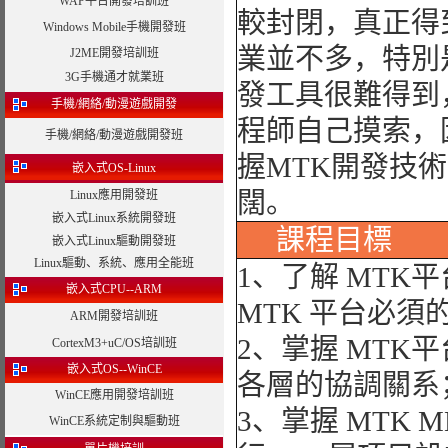
WAP平台開發培訓班
較封閉，真正得
Windows Mobile手機開發班
業並不多，特別
J2ME開發培訓班
3G手機通才就業班
發工具很難得到
手機/網絡/動漫遊戲開發
程師自己摸索，
手機/網絡/動漫遊戲開發班
握MTK開發技
嵌入式OS-Linux
闊。
Linux應用開發班
嵌入式Linux系統開發班
課程目標
嵌入式Linux驅動開發班
Linux驅動、系統、應用全能班
1、了解 MTK
嵌入式CPU--ARM
MTK 平台必須
ARM開發培訓班
2、掌握 MTK
CortexM3+uC/OS培訓班
嵌入式OS--WinCE
各層的協調關系
WinCE應用開發培訓班
3、掌握 MTK
WinCE系統定制與驅動班