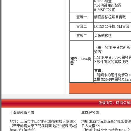
6. USB設置
7.其他設備的配置
8. MSDC設置
實戰
一
觸摸屏移植項目實戰
實戰二
LCD屏幕移植項目實戰
實戰三
攝像頭移植
（由于MTK平台最新版
知識）
1.MTK平台，Java開
補充：Java開
2.軟件調試的高級技巧
發
實驗：
1.射頻卡的硬件開發及J
2.攝像頭硬件開發及Ja
版權所有：曙海信息網絡科技
上海總部報名處
北京報名處
地址：上海市中山北路3620號銀城大廈1906
地址:北京市海澱區西北旺永豐路1
（華東師範大學正門斜對面,地鐵3號線或4號
名人大樓221
線金沙江路站旁）
（地鐵4號線北宮門站換384公