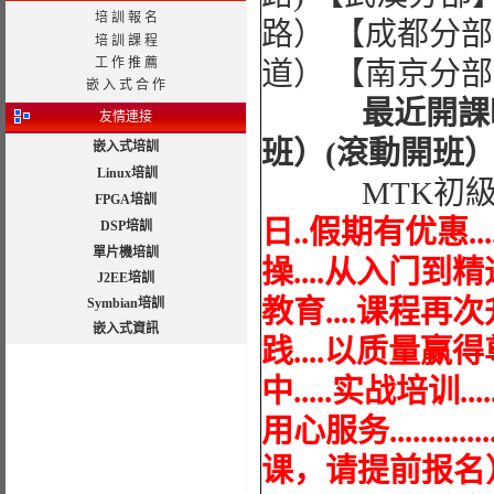
培 訓 報 名
路） 【成都分
培 訓 課 程
工 作 推 薦
道） 【南京分部
嵌 入 式 合 作
最近開課時間
友情連接
班）(滾動開班
嵌入式培訓
Linux培訓
MTK初
FPGA培訓
日..假期有优惠..
DSP培訓
單片機培訓
操....从入门到精通
J2EE培訓
教育....课程再次
Symbian培訓
嵌入式資訊
践....以质量
中.....实战培训..
用心服务.........
课，请提前报名）..