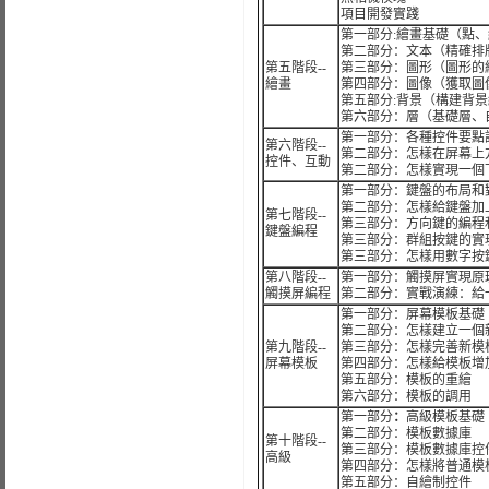
項目開發實踐
第一部分:繪畫基礎（點
第二部分：文本（精確排
第五階段--
第三部分：圖形（圖形的
繪畫
第四部分：圖像（獲取圖
第五部分:背景（構建背景
第六部分：層（基礎層、
第一部分：各種控件要點
第六階段--
第二部分：怎樣在屏幕上
控件、互動
第二部分：怎樣實現一個
第一部分：鍵盤的布局和對應
第二部分：怎樣給鍵盤加
第七階段--
第三部分：方向鍵的編程
鍵盤編程
第三部分：群組按鍵的實
第三部分：怎樣用數字按
第八階段--
第一部分：觸摸屏實現原
觸摸屏編程
第二部分：實戰演練：給
第一部分：屏幕模板基礎
第二部分：怎樣建立一個
第九階段--
第三部分：怎樣完善新模
屏幕模板
第四部分：怎樣給模板增
第五部分：模板的重繪
第六部分：模板的調用
第一部分
：
高級模板基礎
第二部分：模板數據庫
第十階段--
第三部分：模板數據庫控
高級
第四部分：怎樣將普通模
第五部分：自繪制控件