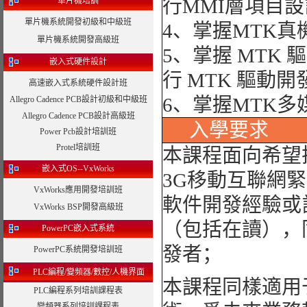
行MMI層項目
單片機培訓
單片機系統開發初級和中級班
4、掌握MTK真
單片機系統開發高級班
5、掌握 MTK
嵌入式硬件設計
行 MTK 驅動開
高速嵌入式系統硬件設計班
6、掌握MTK多
Allegro Cadence PCB設計初級和中級班
Allegro Cadence PCB設計高級班
入學要求
Power Pcb設計培訓班
Protel培訓班
本課程面向希望
嵌入式OS--VxWorks
3G移動互聯網
VxWorks應用開發培訓班
軟件開發經驗或
VxWorks BSP開發高級班
（包括在讀），
PowerPC嵌入式系統
發者；
PowerPC系統開發培訓班
PLC編程/變頻器/數控/人機界面
本課程同樣適用
PLC編程系列培訓課程表
變頻器系列培訓課程表