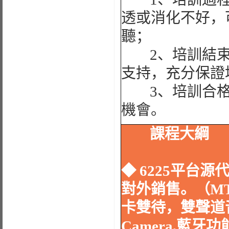
透或消化不好，
聽；
2、培訓結束
支持，充分保證
3、培訓合格
機會。
課程大綱
◆ 6225平台
對外銷售。
（MT
卡雙待，雙聲道音
Camera,藍牙