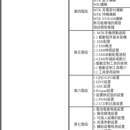
MTK 藍牙講解
WiFi講解
MTK 充電部分講解
第四階段
MTK 待機講解
MTK NVRAM講解
新功能模塊的開發
項目開發實踐
1. MTK手機啓動過程
1.1 驅動程序基本架構
2. EMI配置
2.1 EMI概述
2.2 EMI時間設置
第五階段
2.3 EMI自動配置過程
2.4 EMI存儲區域劃分
3 驅動定制工具的使用
3.1 驅動定制工具簡介
3.2 工具使用說明
1 GPIO/GPO設置
2 EINT設置
3 ADC設置
第六階段
4 Keypad設置
5 設備默認值的設置
5.1 PWM設置
5.2 LCD對比度設置
1.電池電量等級設置
2. 聲音模塊設置
3. 可插入設備的配置
4. 充電參數設置
第七階段
5. 輔助設備檢測設置