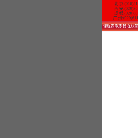
北 京:(010)51
西 安:(029)86
成 都:(028)68
广 州:(020)61
课程表
联系我
在线