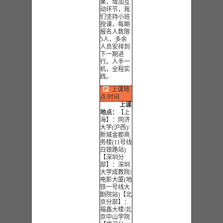
果，增加互
动环节，我
们坚持小班
授课，每期
报名人数限
5人，多余
人员安排到
下一期进
行。人手一
机，全程实
践。
上课地
点/时间
上课
地点：
【上
海】：同济
大学(沪西)/
新城金郡商
务楼(11号线
白银路站)
【深圳分
部】：深圳
大学成教院/
电影大厦(地
铁一号线大
剧院站)【北
京分部】：
福鑫大楼/北
京中山学院