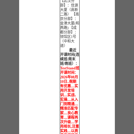
【武汉分
部】：佳源
大厦（高新
二路） 【南
京分部】：
金港大厦(和
燕路) 【成
都分部】：
领馆区1号
（中和大
道）
最近
开课时间(连
续班/周末
班/晚班）：
TestStand班
开课时间：
2026年08月
10日..假期
有优惠....实
用开发培
训....实战、
实操....从入
门到精通....
精准匹配专
家....良心教
育....课程再
次升级....学
用相长,注重
实践....以质