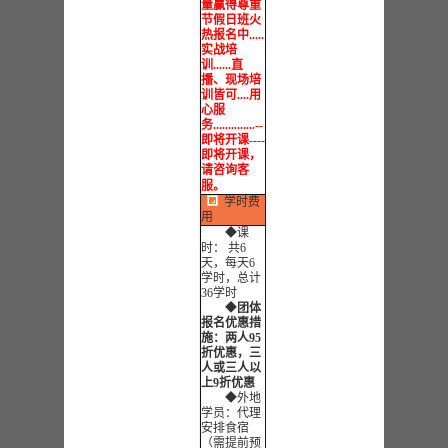
量赢得尊重
节假日班火
热报名中.....
实战培
训......直
播、现场培
训皆可....用
心服
务..............--
即将开课----
即将开课，
请咨询客
服。
学时费
用
◆
课
时： 共6
天，每天6
学时，总计
36学时
◆
团体
报名优惠措
施：两人95
折优惠，三
人或三人以
上9折优
惠
◆外地
学员：代理
安排食宿
（需提前预