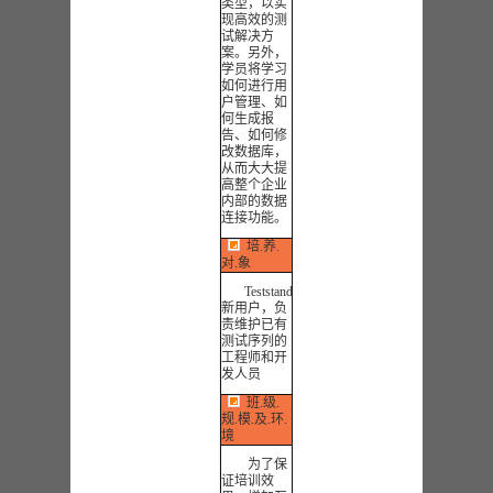
类型，以实
现高效的测
试解决方
案。另外，
学员将学习
如何进行用
户管理、如
何生成报
告、如何修
改数据库，
从而大大提
高整个企业
内部的数据
连接功能。
培.养.
对.象
Teststand
新用户，负
责维护已有
测试序列的
工程师和开
发人员
班.级.
规.模.及.环.
境
为了保
证培训效