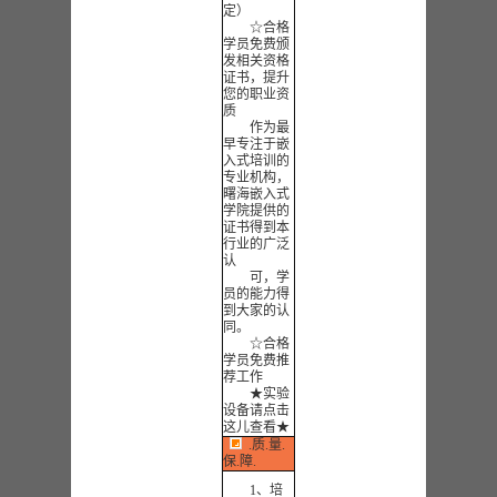
定）
☆合格
学员免费颁
发相关资格
证书，提升
您的职业资
质
作为最
早专注于嵌
入式培训的
专业机构，
曙海嵌入式
学院提供的
证书得到本
行业的广泛
认
可，学
员的能力得
到大家的认
同
。
☆合格
学员免费推
荐工作
★实验
设备请点击
这儿查看★
.质.量.
保.障.
1、培