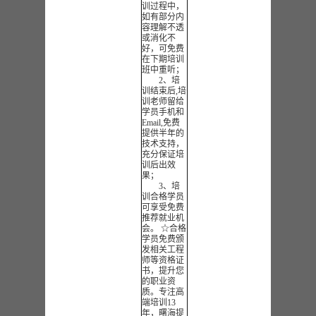
训过程中，
如有部分内
容理解不透
或消化不
好，可免费
在下期培训
班中重听；
2、培
训结束后,培
训老师留给
学员手机和
Email,免费
提供半年的
技术支持，
充分保证培
训后出效
果；
3、培
训合格学员
可享受免费
推荐就业机
会。 ☆合格
学员免费颁
发相关工程
师等资格证
书，提升您
的职业资
质。专注高
端培训13
年，曙海提