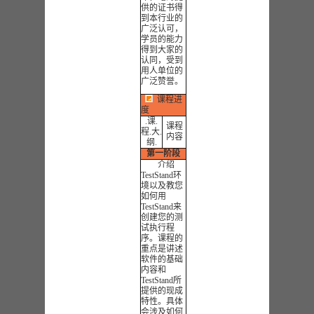
供的证书得
到本行业的
广泛认可，
学员的能力
得到大家的
认同，受到
用人单位的
广泛赞誉。
课程进
度
.课.
课程
程.大.
内容
纲.
第一阶段
介绍
TestStand环
境以及教您
如何用
TestStand来
创建您的测
试执行程
序。课程的
重点是讲述
软件的基础
内容和
TestStand所
提供的现成
特性。具体
会涉及如何