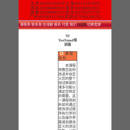
北 京:(010)51292078
上 海:(021)51875830
西 安:(029)86699670 南 京:(025)68662821
成 都:(028)68802075 武 汉:(027)50767718
广 州:(020)61137349 深 圳:(0755)61280252
课程表
联系我
在线聊
报名
付款
我们
QQ聊
切换宽屏
NI
TestStand培
训班
课.程.
目.标
本课程
将教您如何
改进并自定
义您的整个
测试框架的
诸多功能以
满足您特定
的需要。这
一课程将剖
析如何通过
修改测试程
序执行序列
以及操作界
面或创建自
定义的测试