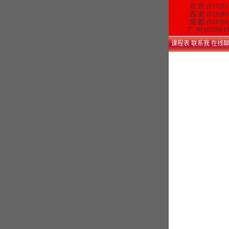
北 京:(010)51
西 安:(029)86
成 都:(028)68
广 州:(020)61
课程表
联系我
在线