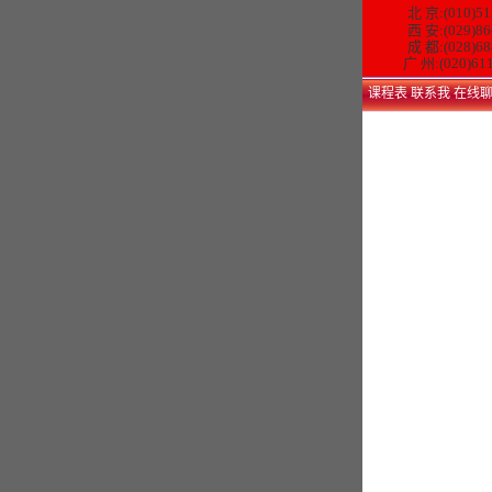
北 京:(010)51
西 安:(029)86
成 都:(028)68
广 州:(020)61
课程表
联系我
在线