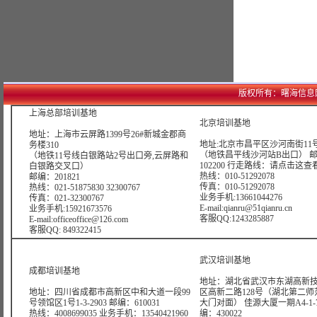
版权所有：曙海信息网络科技
上海总部培训基地
北京培训基地
地址：上海市云屏路1399号26#新城金郡商
地址:北京市昌平区沙河南街11号
务楼310
（地铁昌平线沙河站B出口） 
（地铁11号线白银路站2号出口旁,云屏路和
102200 行走路线：
请点击这查
白银路交叉口）
热线：010-51292078
邮编：201821
传真：010-51292078
热线：021-51875830 32300767
业务手机:13661044276
传真：021-32300767
E-mail:qianru@51qianru.cn
业务手机:15921673576
客服QQ:1243285887
E-mail:officeoffice@126.com
客服QQ: 849322415
武汉培训基地
成都培训基地
地址：湖北省武汉市东湖高新
地址：四川省成都市高新区中和大道一段99
区高新二路128号（湖北第二师
号领馆区1号1-3-2903 邮编：610031
大门对面） 佳源大厦一期A4-1-7
热线：4008699035 业务手机：13540421960
编：430022