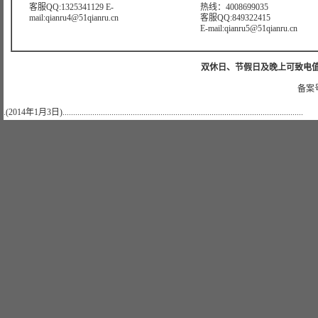
客服QQ:1325341129 E-
热线：4008699035
mail:qianru4@51qianru.cn
客服QQ:849322415
E-mail:qianru5@51qianru.cn
双休日、节假日及晚上可致电值班电话：
备案号
.(2014年1月3日).................................................................................................................