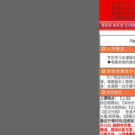
北 京:(010)51
西 安:(029)86
成 都:(028)68
广 州:(020)61
课程表
联系我
在线
Z
入.学.要.求
学员学习本课程应
◆电路系统的基本
班.级.规.模.及.环
为了保证培训效果，
课，每期报名人数限
意：本课程一旦开课
时间地点
上课地点：
【上海】：
线白银路站) 【深圳分
一号线大剧院站)【北
【武汉分部】：佳源
大厦(和燕路) 【成
最近开课时间(连续班
月10日..假期有优惠..
精通....精准匹配专家..
注重实践....以质量赢