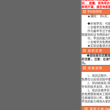
训......直播、现场培训皆可..
即将开课，请咨询客
学时
和费用
★课时： 共6天，
◆外地学员：代理
☆合格学员免费颁
作为最早专注于嵌
院提供的证书得到本
可，学员的能力得
☆合格学员免费推
★实验设备请点
.最.新.优.惠.
◆
团体报名优惠
折优惠 。注意：在读
元。
.质.量.保.障.
1、培训过程中，如
免费在以后培训班中
2、培训结束后,培训
半年的技术支持，充
3、培训合格学员可
员免费颁发相关工程
注高端培训13年，曙
学员的能力得到大家
.课.程.大.纲.
:
Zi