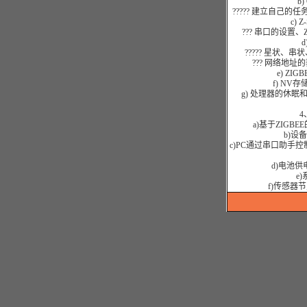
b
????? 建立自己
c)
??? 串口的设置、
????? 星状
??? 网络地
e) Z
f) N
g) 处理器的休
4
a)基于ZIG
b)设
c)PC通过串口助手
d)电池
e
f)传感器