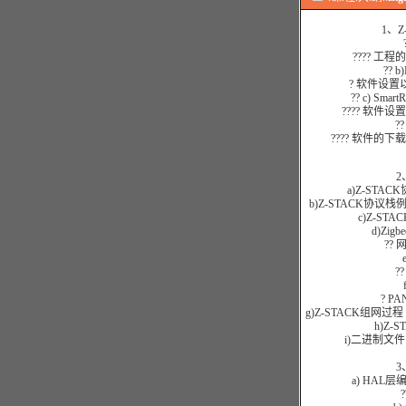
1、
???? 
?? b
? 软件设
?? c) Smar
???? 软
?
???? 软件
2
a)Z-ST
b)Z-STACK协
c)Z-S
d)Zi
??
?
? 
g)Z-STACK组网过程
h)Z
i)二进制文件
3
a) HA