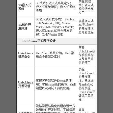
掌握
3G
技
3G
技术；嵌入式系统定义；
3G
嵌入式
术；嵌入式
嵌入式系统特征；嵌入式系统
系统
系统特点及
应用
应用
3G嵌入式开发环境： Symbian
掌握嵌入式
S60, Series 40, UIQ; Monta
3G
软件开
3G手机软件
Vista; J2ME; Windows Mobile;
发
环境
的开发环境
嵌入式Linux; 3G软件开发流
及开发流程
程；CodeWarriar IDE
Unix/Linux
下的程序设计
掌握
Unix/Linux操
Unix/Linux
Unix/Linux系统介绍，Unix常
作系统结构
常
用命令
用命令讲解及实践
以及常用命
令的使用
掌握
Unix/Linux下
的开发环
掌握客户端软件Exceed的使
境；熟练编
Unix/Linux
用；掌握makefile的编写，shell
写makefile；
开发
环境
编程以及调试工具的使用。
熟练掌握
Unix/Linux下
调试工具的
使用
能够掌握结构化的程序设计方
法和软件开发过程，了解常用
掌握