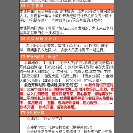
J2ME：Sun J2ME; Motorola J2ME; Nokia J2ME
入.学.要.求
本课程面向希望把握3G历史性机遇，成为3G移动互联网紧缺
人才，并拥有一年以上软件开发经验或计算机相关专业硕士
学历（包括在读），同时具备Java语言基础的开发者；
本课程同样适用于希望了解Android开发知识，为未来业务转
型奠定基础的企业技术团队。
班.级.规.模.及.环.境
为了保证培训效果，增加互动环节，我们坚持小班授
课，每期报名人数限5人，多余人员安排到下一期进行。
开课时间和上课地点
上课地点：
【上海】：同济大学(沪西)/新城金郡商务楼(11
号线白银路站) 【深圳分部】：深圳大学成教院/ 电影大厦(地
铁一号线大剧院站)【北京分部】：福鑫大楼/北京中山学院
【武汉分部】：佳源大厦（高新二路） 【南京分部】：金港
大厦(和燕路) 【成都分部】：领馆区1号（中和大道）
最近开课时间(连续班/周末班/晚班）：
3G软件测试
开班时
间：2026年08月10日..假期有优惠....实用开发培训....实战、实
操....从入门到精通....精准匹配专家....良心教育....课程再次升
级....学用相长,注重实践....以质量赢得尊重节假日班火热报名
中.....实战培训......直播、现场培训皆可....用心服务..............--
即将开课----即将开课，请咨询客服。
学时
和学费
☆课时： 共6天,36学时
☆外地学员：代理安排食宿（需提前预定）
☆合格学员免费颁发相关资格证书，提升您的职业资质