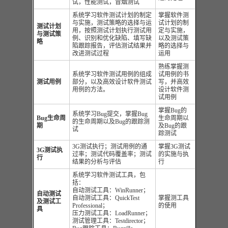
试，性能测试，冒烟测试
系统学习软件测试计划的制定
掌握软件测
与实施，测试策略的选择与运
试计划的制
测试计划
用，按照测试计划执行测试用
定与实施，
与测试策
例、识别和优化缺陷、填写缺
以及测试策
略
陷跟踪报告，评估测试结果并
略的选择与
改进测试过程
运用
熟练掌握测
系统学习软件测试用例的组成
试用例的书
测试用例
部分，以及高效设计软件测试
写，并高效
用例的方法。
设计软件测
试用例
掌握Bug的
系统学习Bug提交，掌握Bug
Bug生命周
生命周期以
的生命周期以及Bug的跟踪测
期
及Bug的跟
试
踪测试
3G测试执行；测试用例的通
掌握3G测试
3G测试执
过率；测试代码覆盖率；测试
的实施与执
行
结果的分析与评估
行
系统学习软件测试工具，包
括：
自动测试工具：WinRunner；
自动测试
自动测试工具：QuickTest
掌握测工具
及测试工
Professional；
的使用
具
压力测试工具：LoadRunner；
测试管理工具：Testdirector；