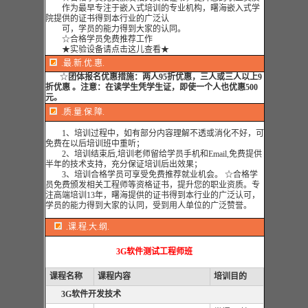
作为最早专注于嵌入式培训的专业机构，曙海嵌入式学
院提供的证书得到本行业的广泛认
可，学员的能力得到大家的认同
。
☆合格学员免费推荐工作
★实验设备请点击这儿查看★
.最.新.优.惠.
☆
团体报名优惠措施：
两人95折优惠，三人或三人以上9
折优惠 。注意：在读学生凭学生证，即使一个人也优惠500
元。
.质.量.保.障.
1、培训过程中，如有部分内容理解不透或消化不好，可
免费在以后培训班中重听；
2、培训结束后,培训老师留给学员手机和Email,免费提供
半年的技术支持，充分保证培训后出效果；
3、培训合格学员可享受免费推荐就业机会。 ☆合格学
员免费颁发相关工程师等资格证书，提升您的职业资质。专
注高端培训13年，曙海提供的证书得到本行业的广泛认可，
学员的能力得到大家的认同，受到用人单位的广泛赞誉。
.课.程.大.纲.
3G软件测试工程师班
课程名称
课程内容
培训目的
3G软件开发技术