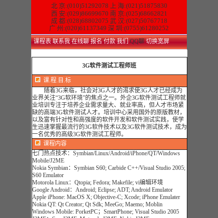
北 京:(010)51292078
上 海:(021)51875830
西 安:(029)86699670 南 京:(025)68662821
成 都:(028)68802075 武 汉:(027)50767718
广 州:(020)61137349 深 圳:(0755)61280252
课程表
联系我
在线聊
报名
付款
我们
QQ聊
切换宽屏
3G软件测试工程师班
课.程.目.标
随着3G来临，社会对3G人才的渴求使3G人才已经成为
业界关注“3G软环境”的焦点之一。外企3G软件测试工程师就
业培训专注于培养企业需求量大、就业率高，但人才市场紧
缺的高端3G软件测试人才。培训中心采用国外的原版教材，
以及富有针对性和高强度的软件开发和软件测试实践，使学
生迅速掌握最流行的3G软件技术以及3G软件测试技术，成为
一名优秀的高级3G软件测试工程师。
课程内容
七门热点技术：Symbian/Linux/Android/iPhone/QT/Windows
Mobile/J2ME
Nokia Symbian：Symbian S60; Carbide C++/Visual Studio 2005;
S60 Emulator
Motorola Linux：Qtopia; Fedora; Makefile; vi编辑环境
Google Android：Android; Eclipse; ADT; Android Emulator
Apple iPhone: MacOS X; Objective-C; Xcode; iPhone Emulater
Nokia QT: Qt Creator; Qt Sdk; MeeGo; Maemo; Moblin
Windows Mobile: PorketPC；SmartPhone; Visual Studio 2005