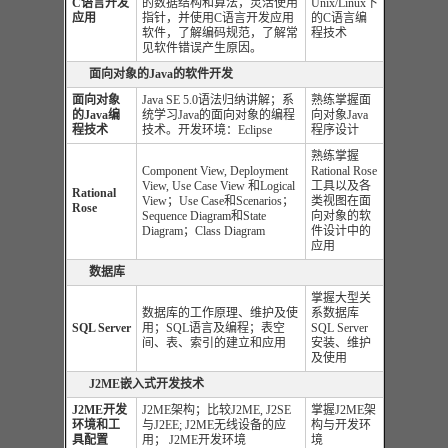
C
语言开发
的数据结构和算法，灵活使用
Unix/Linux下
应用
指针，并使用C语言开发应用
的C语言编
软件，了解编码规范，了解常
程技术
见软件错误产生原因。
面向对象的
Java
的软件开发
面向对象
Java SE 5.0语法归纳讲解；系
熟练掌握面
的
Java
编
统学习Java的面向对象的编程
向对象Java
程技术
技术。开发环境：Eclipse
程序设计
熟练掌握
Component View, Deployment
Rational Rose
View, Use Case View 和Logical
工具以及各
Rational
View；Use Case和Scenarios；
类视图在面
Rose
Sequence Diagram和State
向对象的软
Diagram；Class Diagram
件设计中的
应用
数据库
掌握大型关
数据库的工作原理、维护及使
系数据库
SQL Server
用；
SQL
语言及编程；表空
SQL Server
间、表、索引的建立和应用
安装、维护
及使用
J2ME嵌入式开发技术
J2ME
开发
J2ME架构；比较J2ME, J2SE
掌握J2ME架
环境和工
与J2EE; J2ME无线设备的应
构与开发环
具配置
用； J2ME开发环境
境