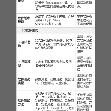
模型
旋模型（spiral model）等。比
围以及优缺
较各种模型的适用范围及优缺
点。
点
系统学习软件版本控制、管理
掌握软件版
软件版本
及相应工具：Visual
本管理及其
管理
SourceSafe和 CVS等
工具的使用
3G软件测试
掌握3G嵌入
3G
软件测试环境搭建；
3G
软
式软件测试
3G
测试基
件测试特点；软件测试背景与
基础以及软
础
软件测试质量
件测试环境
搭建
掌握3G测试
3G测试模
3G软件测试模型类别以及测
模型分类以
型
试模型的创建
及模型的创
建
掌握软件测
软件测试
静态测试，动态测试；黑盒测
试的基本分
类型
试，白盒测试，灰盒测试
类以及软件
测试方法
系统学习软件测试方法，包
系统学习掌
括： 单元测试，集成测试，
握软件测试
软件测试
功能测试，回归测试，系统测
的步骤、方
方法
试，安装测试， 验收测试，
法及常见问
Alpha测试，Beta测试，压力测
题的处理