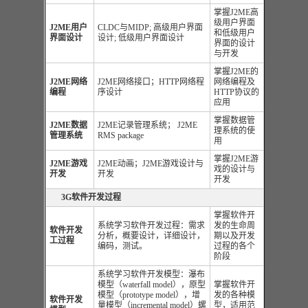
掌握J2ME高
级用户界面
J2ME
用户
CLDC与MIDP; 高级用户界面
和低级用户
界面
设计
设计; 低级用户界面设计
界面的设计
与开发
掌握J2ME的
J2ME
网络
J2ME网络接口；HTTP网络程
网络编程及
编程
序设计
HTTP协议的
应用
掌握数据管
J2ME
数据
J2ME记录管理系统； J2ME
理系统的使
管理
系统
RMS package
用
掌握J2ME游
J2ME
游戏
J2ME动画；J2ME游戏设计与
戏的设计与
开发
开发
开发
3G软件开发过程
掌握软件开
系统学习软件开发过程：需求
发的生命周
软件开发
分析，概要设计，详细设计，
期以及开发
工过程
编码，测试。
过程的各个
阶段
系统学习软件开发模型：瀑布
模型（waterfall model），原型
掌握软件开
模型（prototype model），增
发的各种模
软件开发
量模型（incremental model）螺
型，适用范