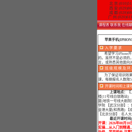
北 京:(010)51
西 安:(029)86
成 都:(028)68
广 州:(020)61
课程表
联系我
在线
苹果手机(IPHONE
入.学.要.求
希望学习iPhone
的。虽然不是必须的，
言，或熟悉其他面向对象
班.级.规.模.及.环
为了保证培训效果
课，每期报名人数限
开课时间和上课
上课地点：
【
楼(11号线白银路站)
厦(地铁一号线大剧院
学院 【武汉分部】：
金港大厦(和燕路) 
【北京分部】: 名人大
最近开课时间(连续
开课：2026年08月10
实操....从入门到精通..