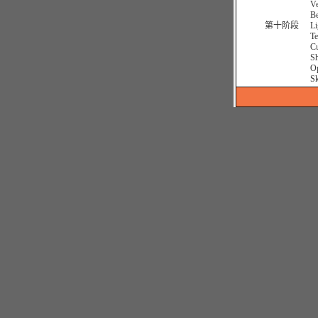
Ve
B
第十阶段
Li
Te
Cu
Sh
Op
Sk