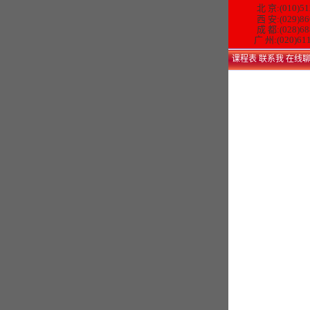
北 京:(010)51
西 安:(029)86
成 都:(028)68
广 州:(020)61
课程表
联系我
在线