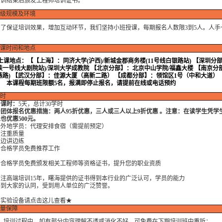
培训结束后颁发工程师培训证书。
级规模及环境
保证培训效果，增加互动环节，我们坚持小班授课，每期报名人数限3到5人。人手
。
课时间和地点
上课地点：
【【上海】：同济大学(沪西)/新城金郡商务楼(11号线白银路站) 【深圳分
铁一号线大剧院站)/深圳大学成教院 【北京分部】：北京中山学院/福鑫大楼 【南京分
燕路) 【武汉分部】：佳源大厦（高新二路） 【成都分部】：领馆区1号（中和大道）
本课程每期班限额5名，报满即停止报名，请提前在线或电话预约
时
◆
课时：
5天，总计30学时
◆
团体报名优惠措施：两人95折优惠，三人或三人以上9折优惠 。注意：在读学生凭学
也优惠500元。
地学员：代理安排食宿（需提前预定）
重质量
讲边练
格学员免费推荐工作
格学员免费颁发相关工程师等资格证书，提升您的职业资质
高端培训15年，曙海提供的证书得到本行业的广泛认可，学员的能力
大家的认同，受到用人单位的广泛赞誉。
★实验设备请点击这儿查看★
量保障
培训过程中，如有部分内容理解不透或消化不好，可免费在下期培训班中重听；