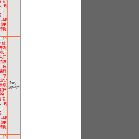
实战培
直播、现
...
服
...--即
（即
请提
..
月10
有优
用开发
实战、
从入门
.精准
..良
.课程
..学
注重实
5天；
质量赢
30学时
假日
报名
实战培
直播、现
...
服
...--即
（即
请提
..
月10