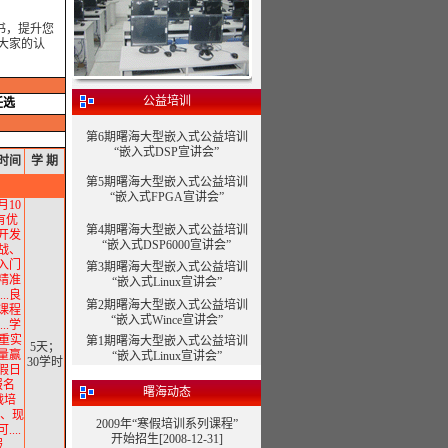
书，提升您
大家的认
公益培训
任选
第6期曙海大型嵌入式公益培训
“嵌入式DSP宣讲会”
时
间
学
期
第5期曙海大型嵌入式公益培训
“嵌入式FPGA宣讲会”
月10
有优
第4期曙海大型嵌入式公益培训
用开发
“嵌入式DSP6000宣讲会”
实战、
从入门
第3期曙海大型嵌入式公益培训
.精准
“嵌入式Linux宣讲会”
..良
第2期曙海大型嵌入式公益培训
.课程
“嵌入式Wince宣讲会”
..学
注重实
第1期曙海大型嵌入式公益培训
5天；
质量赢
“嵌入式Linux宣讲会”
30学时
假日
报名
曙海动态
实战培
直播、现
2009年“寒假培训系列课程”
...
开始招生[2008-12-31]
服