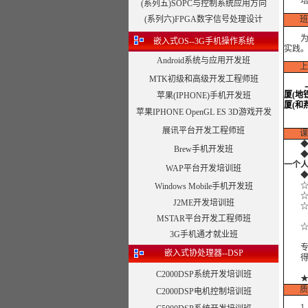
(系列五)SOPC与控制系统应用方向
(系列六)FPGA数字信号处理设计
班
为了
嵌入式OS--3G手机操作系统
实践
Android系统与应用开发班
上
MTK初级和高级开发工程师班
厦(地
苹果(IPHONE)手机开发班
厦(和
苹果IPHONE OpenGL ES 3D游戏开发
展讯平台开发工程师班
课
Brew手机开发班
一个人
WAP平台开发培训班
◆外
☆注
Windows Mobile手机开发班
☆边
J2ME开发培训班
☆合
MSTAR平台开发工程师班
☆合
3G手机通才就业班
专注
嵌入式协处理器--DSP
得到
C2000DSP系统开发培训班
质
C2000DSP电机控制培训班
1、