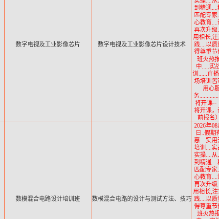
实操....
到精通...
匹配专家..
心教育...
再次升级..
用相长,
数字电视及工业影像芯片
数字电视及工业影像芯片设计技术
践....以
得尊重节
班火热
中.....
训......
场培训皆可.
用心
务...........
将开课--
将开课，
前报名）.
2026年08
日..假期
惠....实
培训....
实操....
到精通...
匹配专家..
心教育...
再次升级..
用相长,
数模混合电路设计培训班
数模混合电路的设计与测试方法、技巧
践....以
得尊重节
班火热