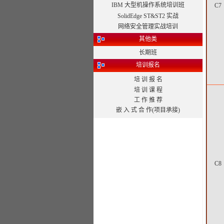
IBM 大型机操作系统培训班
C7
SolidEdge ST&ST2 实战
网络安全管理实战培训
其他类
长期班
培训报名
培 训 报 名
培 训 课 程
工 作 推 荐
嵌 入 式 合 作(项目承接)
C8