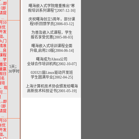
...--即
曙海嵌入式学院隆重推出“寒
（即
假培训系列课程”
[2007-12-16]
请提
..
庆祝曙海创立5周年，部分课
月10
程9折回馈学员[2006-03-12]
有优
用开发
为普及嵌入式课程，学生
实战、
报名享受优惠[2005-08-03]
从入门
.精准
曙海嵌入式培训课程全面
..良
升级,启用2.0版[2004-06-14]
.课程
曙海成为Altera公司
..学
全球合作培训机构[2002-10-07]
注重实
5天；
质量赢
30学时
020321届Linux驱动开发班
假日
学生圆满毕业[2002-04-25]
报名
实战培
上海计算机技术协会颁发给曙海
直播、现
高新技术科技证书[2001-05-19]
...
服
...--即
（即
请提
..
月10
有优
用开发
实战、