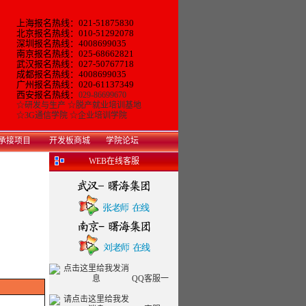
上海报名热线：021-51875830
北京报名热线：010-51292078
深圳报名热线：4008699035
南京报名热线：025-68662821
武汉报名热线：027-50767718
成都报名热线：4008699035
广州报名热线：
020-61137349
西安报名热线：
029-86699670
☆
研发与生产
☆
脱产就业培训基地
☆
3G通信学院
☆
企业培训学院
承接项目
开发板商城
学院论坛
WEB在线客服
QQ客服一