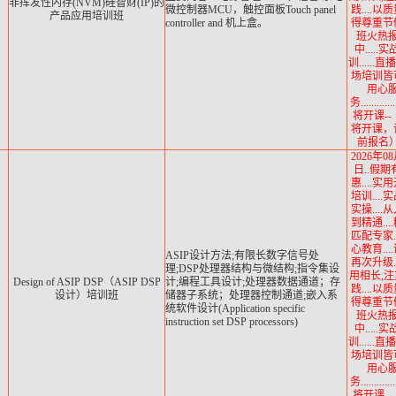
非挥发性内存(NVM)硅智财(IP)的
微控制器MCU，触控面板Touch panel
践....以
产品应用培训班
controller and 机上盒。
得尊重节
班火热
中.....
训......
场培训皆可.
用心
务...........
将开课--
将开课，
前报名）.
2026年08
日..假期
惠....实
培训....
实操....
到精通...
匹配专家..
心教育...
ASIP设计方法;有限长数字信号处
再次升级..
理;DSP处理器结构与微结构;指令集设
用相长,
Design of ASIP DSP（ASIP DSP
计;编程工具设计;处理器数据通道；存
践....以
设计）培训班
储器子系统；处理器控制通道;嵌入系
得尊重节
统软件设计(Application specific
班火热
instruction set DSP processors)
中.....
训......
场培训皆可.
用心
务...........
将开课--