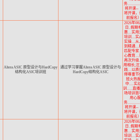
务...........
将开课--
将开课，
前报名）.
2026年08
日..假期
惠....实
培训....
实操....
到精通...
匹配专家..
心教育...
再次升级..
用相长,
Altera ASIC 原型设计与HardCopy
通过学习掌握
Altera ASIC 原型设计与
践....以
结构化ASIC培训班
HardCopy结构化ASIC
得尊重节
班火热
中.....
训......
场培训皆可.
用心
务...........
将开课--
将开课，
前报名）.
2026年08
日..假期
惠....实
培训....