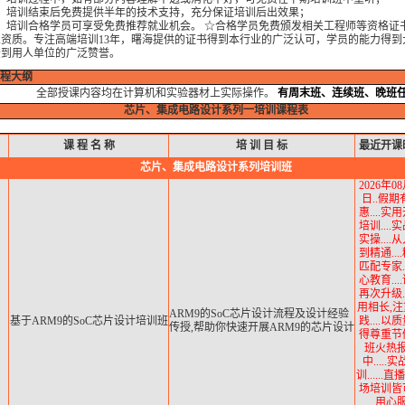
培训结束后免费提供半年的技术支持，充分保证培训后出效果；
培训合格学员可享受免费推荐就业机会。 ☆合格学员免费颁发相关工程师等资格证
业资质。专注高端培训13年，曙海提供的证书得到本行业的广泛认可，学员的能力得到
受到用人单位的广泛赞誉。
程大纲
全部授课内容均在计算机和实验器材上实际操作。
有
周末班、连续班、晚班
芯片、集成电路设计系列一培训课程表
课
程
名
称
培
训
目
标
最近开课
芯片、集成电路设计系列培训班
2026年08
日..假期
惠....实
培训....
实操....
到精通...
匹配专家..
心教育...
再次升级..
用相长,
ARM9的SoC
芯
片设计
流程及设计经验
基于ARM9的SoC芯片设计培训班
践....以
传授,帮助你快速开展ARM9的芯片设计
得尊重节
班火热
中.....
训......
场培训皆可.
用心