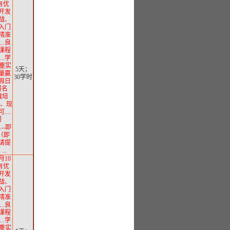
有优
用开发
实战、
从入门
.精准
..良
.课程
..学
注重实
5天；
质量赢
30学时
假日
报名
实战培
直播、现
...
服
...--即
（即
请提
..
月10
有优
用开发
实战、
从入门
.精准
..良
.课程
..学
注重实