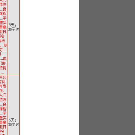
从入门
.精准
..良
.课程
..学
注重实
5天；
质量赢
30学时
假日
报名
实战培
直播、现
...
服
...--即
（即
请提
..
月10
有优
用开发
实战、
从入门
.精准
..良
.课程
..学
注重实
5天；
质量赢
30学时
假日
报名