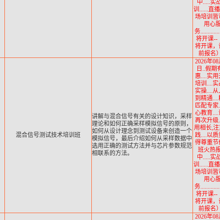
中.....
训......
场培训皆可.
用心
务...........
将开课--
将开课，
前报名）.
2026年08
日..假期
惠....实
培训....
实操....
到精通...
匹配专家..
心教育...
讲解与混合信号有关的设计知识，采样
再次升级..
理论和如何正确采样模拟信号的原则，
用相长,
如何从设计理念到测试设备来创造一个
混合信号测试技术培训班
践....以
模拟信号，最后介绍如何从采样数据中
得尊重节
选用正确的测试方法并与芯片参数规范
班火热
相联系的方法。
中.....
训......
场培训皆可.
用心
务...........
将开课--
将开课，
前报名）.
2026年08