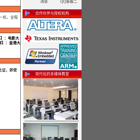
QQ客服二
合作伙伴与授权机构
一机，全程
部】：电影大
部】：金港大
生证，即使
现代化的多媒体教室