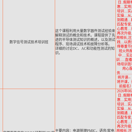
日..假期
惠....实
培训....
实操....
到精通...
匹配专家..
心教育...
这个课程利用大量数字器件测试经验来
再次升级..
解释测试的概念和技术。课程提供了先
用相长,
进的半导体测试知识的概述，以及测试
数字信号测试技术培训班
践....以
程序、现场调试技术和故障分析等。
得尊重节
详细的讨论DC、AC和功能性测试的知
班火热
识。
中.....
训......
场培训皆可.
用心
务...........
将开课--
将开课，
前报名）.
2026年08
日..假期
惠....实
培训....
实操....
到精通...
匹配专家..
心教育...
再次升级..
主要内容：电源管理PMIC，语音/家电
用相长,