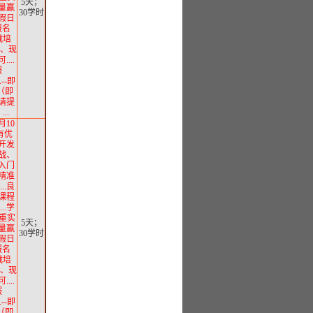
5天；
质量赢
30学时
假日
报名
实战培
直播、现
...
服
...--即
（即
请提
..
月10
有优
用开发
实战、
从入门
.精准
..良
.课程
..学
注重实
5天；
质量赢
30学时
假日
报名
实战培
直播、现
...
服
...--即
（即