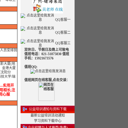
于一年以上
QQ客服一
QQ客服二
QQ客服三
双休日、节假日及晚上可致电
人员安排到
值班电话：021-51875830 值班
手机：15921673576
电影大厦(地
值班QQ:
：金港大厦
【沈阳分
技大学/瑞
值班网页在线客服,点击交谈：
...实用开
学用相长,注
.用心服
公益培训通知与资料下载
最新公益培训活动通知
学习资料下载中心
企业招聘与人才推荐(免费)