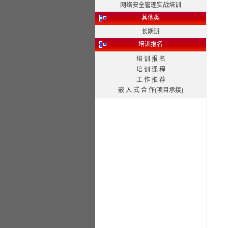
网络安全管理实战培训
其他类
长期班
培训报名
培 训 报 名
培 训 课 程
工 作 推 荐
嵌 入 式 合 作(项目承接)