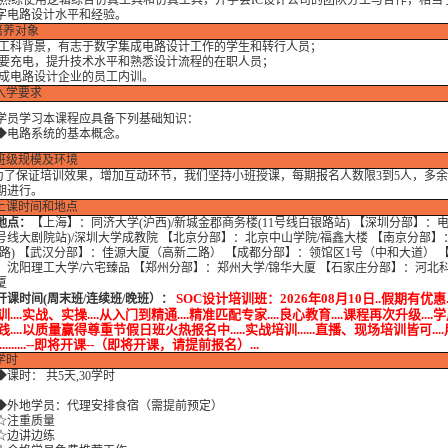
L,熟练使用逻辑综合仿真工具和仿真工具，并学会IC设计公司的团队分工与合作，相当
字电路设计水平和经验。
培养对象
理工科背景，有志于数字集成电路设计工作的学生和转行人员；
需要充电，提升技术水平和熟悉设计流程的在职人员；
集成电路设计企业的员工内训。
入学要求
学习本课程应具备下列基础知识：
路系统的基本概念。
班级规模及环境
保证培训效果，增加互动环节，我们坚持小班授课，每期报名人数限3到5人，多余
期进行。
上课时间和地点
地点：
【上海】：同济大学(沪西)/新城金郡商务楼(11号线白银路站) 【深圳分部】：
号线大剧院站)/深圳大学成教院 【北京分部】：北京中山学院/福鑫大楼 【南京分部】
燕路) 【武汉分部】：佳源大厦（高新二路） 【成都分部】：领馆区1号（中和大道） 
：沈阳理工大学/六宅臻品 【郑州分部】：郑州大学/锦华大厦 【石家庄分部】：河北科
厦
SOC设计培训班：2026年08月10日..假期有优惠.
开课时间(周末班/连续班/晚班）
：
....实战、实操....从入门到精通....精准匹配专家....良心教育....课程再次升级....
....以质量赢得尊重节假日班火热报名中.....实战培训......直播、现场培训皆可...
............--即将开课--（即将开课，请提前报名）...
学时
课时： 共5天,30学时
地学员：代理安排食宿（需提前预定）
注重质量
边讲边练