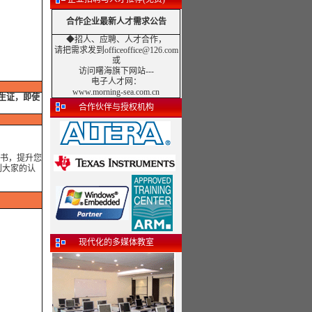
合作企业最新人才需求公告
◆招人、应聘、人才合作，
请把需求发到officeoffice@126.com
或
访问曙海旗下网站---
电子人才网
：
www.morning-sea.com.cn
学生证，即使
合作伙伴与授权机构
书，提升您
到大家的认
现代化的多媒体教室