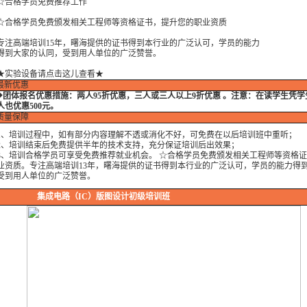
格学员免费推荐工作
格学员免费颁发相关工程师等资格证书，提升您的职业资质
高端培训15年，曙海提供的证书得到本行业的广泛认可，学员的能力
大家的认同，受到用人单位的广泛赞誉。
★实验设备请点击这儿查看★
最新优惠
◆
团体报名优惠措施：
两人95折优惠，三人或三人以上9折优惠 。注意：在读学生凭
人也优惠500元。
质量保障
培训过程中，如有部分内容理解不透或消化不好，可免费在以后培训班中重听；
培训结束后免费提供半年的技术支持，充分保证培训后出效果；
培训合格学员可享受免费推荐就业机会。 ☆合格学员免费颁发相关工程师等资格证
业资质。专注高端培训13年，曙海提供的证书得到本行业的广泛认可，学员的能力得
受到用人单位的广泛赞誉。
集成电路（IC）版图设计初级培训班