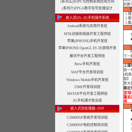
HD
(系列五)SOPC与控制系统应用方向
的数
(系列六)FPGA数字信号处理设计
1.
嵌入式OS--3G手机操作系统
2.
3.
Android系统与应用开发班
MTK初级和高级开发工程师班
学员
◆电
苹果(IPHONE)手机开发班
苹果IPHONE OpenGL ES 3D游戏开发
为了
展讯平台开发工程师班
下一
Brew手机开发班
上课
铁一
WAP平台开发培训班
(和
部】
Windows Mobile手机开发班
景大
J2ME开发培训班
最近
发培训
MSTAR平台开发工程师班
重实践
3G手机通才就业班
务..
嵌入式协处理器--DSP
◆
C2000DSP系统开发培训班
◆外
☆
C2000DSP电机控制培训班
☆