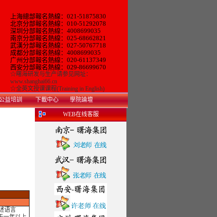
上海總部報名熱線：021-51875830
北京分部報名熱線：010-51292078
深圳分部報名熱線：4008699035
南京分部報名熱線：025-68662821
武漢分部報名熱線：027-50767718
成都分部報名熱線：4008699035
广州
分部報名熱線：
020-61137349
西安分部報名熱線：029-86699670
☆
曙海研发与生产
请参见网址：
www.shanghai66.cn
☆
全英文授课课程(Training in English)
公益培訓
下載中心
學院論壇
WEB在线客服
述语言