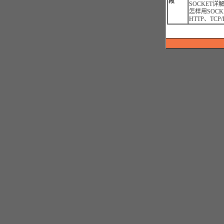
段
SOCKET详
怎样用SOC
HTTP、TCP