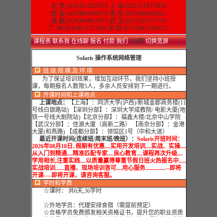
北 京:(010)51292078
上 海:(021)51875830
西 安:(029)86699670 南 京:(025)68662821
成 都:(028)68802075 武 汉:(027)50767718
广 州:(020)61137349 深 圳:(0755)61280252
课程表
联系我
在线聊
报名
付款
我们
QQ聊
切换宽屏
Solaris 操作系统网络管理
班.级.规.模.及.环.境
为了保证培训效果，增加互动环节，我们坚持小班授
课，每期报名人数限5人，多余人员安排到下一期进行。
开课时间和上课地点
上课地点：
【上海】：同济大学(沪西)/新城金郡商务楼(11
号线白银路站) 【深圳分部】：深圳大学成教院/ 电影大厦(地
铁一号线大剧院站)【北京分部】：福鑫大楼/北京中山学院
【武汉分部】：佳源大厦（高新二路） 【南京分部】：金港
大厦(和燕路) 【成都分部】：领馆区1号（中和大道）
最近开课时间(连续班/周末班/晚班）：
Solaris开班时间：
2026年08月10日..假期有优惠....实用开发培训....实战、实操....
从入门到精通....精准匹配专家....良心教育....课程再次升级....
学用相长,注重实践....以质量赢得尊重节假日班火热报名中.....
实战培训......直播、现场培训皆可....用心服务..............--即将
开课----即将开课，请咨询客服。
学时
和学费
☆课时： 共6天,36学时
☆外地学员：代理安排食宿（需提前预定）
☆合格学员免费颁发相关资格证书，提升您的职业资质