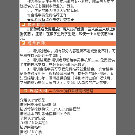
作为最早专注于嵌入式培训的专业机构，曙海嵌入式学
院提供的证书得到本行业的广泛认
可，学员的能力得到大家的认同
。
☆合格学员免费推荐工作
★实验设备请点击这儿查看★
.最.新.优.惠.
☆
团体报名优惠措施：
两人95折优惠，三人或三人以上9
折优惠 。注意：在读学生凭学生证，即使一个人也优惠500
元。
.质.量.保.障.
1、培训过程中，如有部分内容理解不透或消化不好，可
免费在以后培训班中重听；
2、培训结束后,培训老师留给学员手机和Email,免费提供
半年的技术支持，充分保证培训后出效果；
3、培训合格学员可享受免费推荐就业机会。 ☆合格学
员免费颁发相关工程师等资格证书，提升您的职业资质。专
注高端培训13年，曙海提供的证书得到本行业的广泛认可，
学员的能力得到大家的认同，受到用人单位的广泛赞誉。
.课.程.大.纲.
--- Solaris 操作系统网络管理
介绍TCP/IP模型
描述网络模型基础知识
描述传输控制协议／IP(TCP/IP)层模型
描述基本的对等通信和相关协议
了解TCP/IP协议
介绍LAN及其组件
描述网络拓扑
描述LAN介质