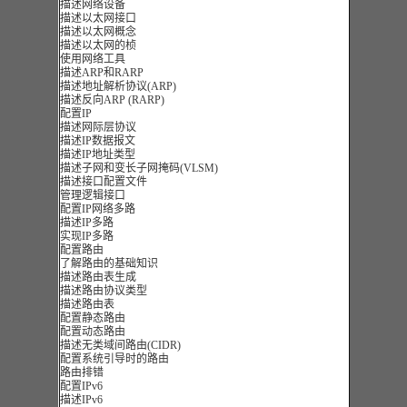
描述网络设备
描述以太网接口
描述以太网概念
描述以太网的桢
使用网络工具
描述ARP和RARP
描述地址解析协议(ARP)
描述反向ARP (RARP)
配置IP
描述网际层协议
描述IP数据报文
描述IP地址类型
描述子网和变长子网掩码(VLSM)
描述接口配置文件
管理逻辑接口
配置IP网络多路
描述IP多路
实现IP多路
配置路由
了解路由的基础知识
描述路由表生成
描述路由协议类型
描述路由表
配置静态路由
配置动态路由
描述无类域间路由(CIDR)
配置系统引导时的路由
路由排错
配置IPv6
描述IPv6