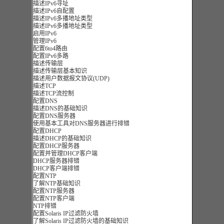
描述IPv6寻址
描述IPv6自配置
描述IPv6多播地址类型
描述IPv6多播地址类型
启用IPv6
管理IPv6
配置6to4路由
配置IPv6多路
描述传输层
描述传输层基本知识
描述用户数据报文协议(UDP)
描述TCP
描述TCP流控制
配置DNS
描述DNS的基础知识
配置DNS服务器
使用基本工具对DNS服务器进行排错
配置DHCP
描述DHCP的基础知识
配置DHCP服务器
配置并管理DHCP客户端
DHCP服务器排错
DHCP客户端排错
配置NTP
了解NTP基础知识
配置NTP服务器
配置NTP客户端
NTP排错
配置Solaris IP过滤防火墙
了解Solaris IP过滤防火墙的基础知识