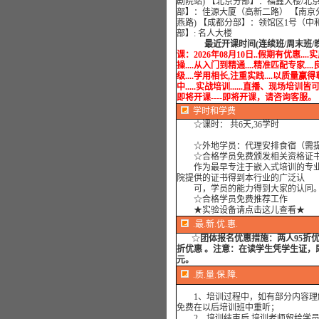
剧院站) 【北京分部】：福鑫大楼/北
部】：佳源大厦（高新二路） 【南京
燕路) 【成都分部】：领馆区1号（中
部】: 名人大楼
最近开课时间(连续班/周末班/
课：2026年08月10日..假期有优惠...
操....从入门到精通....精准匹配专家...
级....学用相长,注重实践....以质量
中.....实战培训......直播、现场培训皆可....用心
即将开课----即将开课，请咨询客服。
学时
和学费
☆课时： 共6天,36学时
☆外地学员：代理安排食宿（需提
☆合格学员免费颁发相关资格证书
作为最早专注于嵌入式培训的专业
院提供的证书得到本行业的广泛认
可，学员的能力得到大家的认同
☆合格学员免费推荐工作
★实验设备请点击这儿查看★
.最.新.优.惠.
☆
团体报名优惠措施：
两人95折
折优惠 。注意：在读学生凭学生证，即
元。
.质.量.保.障.
1、培训过程中，如有部分内容理
免费在以后培训班中重听；
2、培训结束后,培训老师留给学员手机