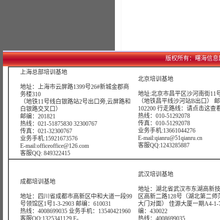
版权所有：曙海信息网络科技
上海总部培训基地
北京培训基地
地址：上海市云屏路1399号26#新城金郡商
地址:北京市昌平区沙河南街11号
务楼310
（地铁昌平线沙河站B出口） 
（地铁11号线白银路站2号出口旁,云屏路和
102200 行走路线：
请点击这查
白银路交叉口）
热线：010-51292078
邮编：201821
传真：010-51292078
热线：021-51875830 32300767
业务手机:13661044276
传真：021-32300767
E-mail:qianru@51qianru.cn
业务手机:15921673576
客服QQ:1243285887
E-mail:officeoffice@126.com
客服QQ: 849322415
武汉培训基地
成都培训基地
地址：湖北省武汉市东湖高新
地址：四川省成都市高新区中和大道一段99
区高新二路128号（湖北第二师
号领馆区1号1-3-2903 邮编：610031
大门对面） 佳源大厦一期A4-1-7
热线：4008699035 业务手机：13540421960
编：430022
客服QQ:1325341129 E-
热线：4008699035