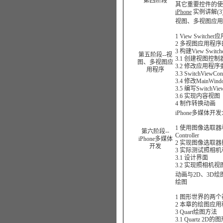
第四阶段
其它重要控件的使
iPhone
实例讲解(3)：
视图、多视图应用
1 View Switche
2 多视图应用程
3 构建View Switch
第五阶段--视
3.1 创建视图控制
图、多视图应
3.2 修改应用程序
用程序
3.3 SwitchViewCont
3.4 修改MainWindo
3.5 编写SwitchView
3.6 实现内容视图
4 制作转换动画
iPhone多媒体开
1 使用图像选取器和UI
第六阶段--
Controller
iPhone多媒体
2 实现图像选取
开发
3 实际测试照相机
3.1 设计界面
3.2 实现照相机
动画与2D、3D绘图
绘图
1 图形世界的两个
2 本章的绘图应用
3 Quart绘图方法
3.1 Quartz 2D