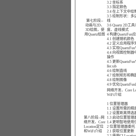
3.2 坐标系
3.3 指定颜色
3.4 在上下文中
3.5 绘制形状：
第七阶段--
线
动画与2D、
3.6 Quartz 2
3D绘图，使
度、虚线模式
用Quartz绘图
4 构建QuartzFu
4.1 创建随机颜色
4.2 定义应用程序
4.3 实现QuartzFu
4.4 向视图控制
操作
4.5 更新QuartzFunV
ller.xib
4.6 绘制直线
4.7 绘制矩形和椭
4.8 绘制图像
4.9 优化Quartz
网络开发、Core Lo
WiFi介绍
1 位置管理器
1.1 设置所需的精
1.2 设置距离筛选
第八阶段--网
1.3 启动位置管理
络开发、Core
1.4 更明智地使
Location定位
2 位置管理器委托
和WiFi介绍
2.1 获取位置更新
2.2 使用CLLoca