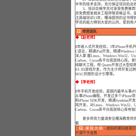
半年的技术支持，充分保证培训后出
3、培训合格学员可享受免费推荐就
员免费颁发相关工程师等资格证书，
注高端培训13年，曙海提供的证书得
学员的能力得到大家的认同，受到用
师资团队
◆
【赵老师】
8年嵌入式开发经验，3年iPhone手机开发
C语言，精通iPad开发，精通Windows 
深入掌 握Linux、Windows Win32、Uni
Carbon、Cocoa各平台底层核心库。曾
线聊天工程，用 Quartz开发过大型绘图
ES 3D游戏开发，作为主计师开发过跨
MAC的图形设计引擎等。
◆【李老师】
8年手机开发经验，是国内最早从事iPh
从事iPhone编程，开发过多个iPhone项目
和iPhone SDK开发，精通Symbian开发
戏开发，
对Linux、Windows Win32、Un
Carbon、Cocoa各平台底层核心库有
更多师资力量请参见曙海教育师
看
.课.程.大.纲.
-
虚拟机模拟器演示
开课不予退费