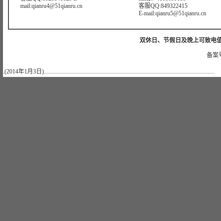
mail:qianru4@51qianru.cn
客服QQ:849322415
E-mail:qianru5@51qianru.cn
双休日、节假日及晚上可致电值班电话：
备案号
.(2014年1月3日)...................................................................................................................