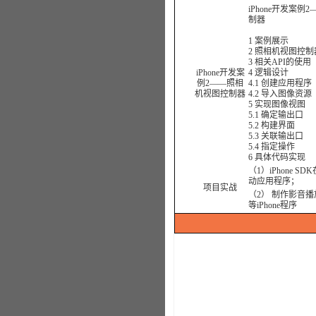
iPhone开发案
制器
1 案例展示
2 照相机视图控制
3 相关API的使用
iPhone开发案
4 逻辑设计
例2——照相
4.1 创建应用程序
机视图控制器
4.2 导入图像资源
5 实现图像视图
5.1 确定输出口
5.2 构建界面
5.3 关联输出口
5.4 指定操作
6 具体代码实现
（1）iPhone SD
动应用程序；
项目实战
（2） 制作影音
等iPhone程序