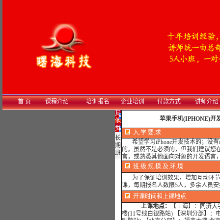
首 页
课程介绍
培训报名
企业培训
付款方式
讲师介绍
其
苹果手机(IPHONE)
他
类
入.学.要.求
长
希望学习iPhone开发技术的；没有i
期
的。虽然不是必须的，但我们建议您在学
班
言，或熟悉其他面向对象的开发语言，如：
班.级.规.模.及.环.境
为了保证培训效果，增加互动环节
课，每期报名人数限5人，多余人员安
开课时间和上课地点
上课地点：
【上海】：同济大学
楼(11号线白银路站) 【深圳分部】：