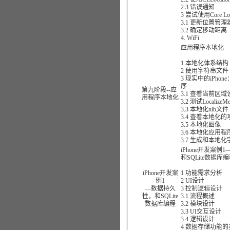
2.3 错误通知
3 尝试使用Core Loc
3.1 更新位置管理
3.2 确定移动距离
4. WiFi
应用程序本地化
1 本地化体系结构
2 使用字符串文件
3 现实中的iPho
序
第九阶段--应
3.1 查看当前区域
用程序本地化
3.2 测试LocalizeM
3.3 本地化nib文件
3.4 查看本地化
3.5 本地化图像
3.6 本地化应用
3.7 生成和本地
iPhone开发案
和SQLite数据库
iPhone开发案
1 功能需求分析
例1
2 UI设计
—数据持久
3 控制逻辑设计
性，和SQLite
3.1 流程概述
数据库编程
3.2 模块设计
3.3 UI交互设计
3.4 逻辑设计
4 数据存储功能的