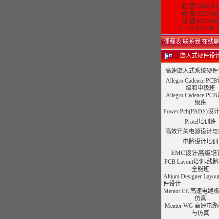
北 京:(010)51
西 安:(029)86
成 都:(028)68
广 州:(020)61
课程表
联系我
在线
嵌入式硬件设
高速嵌入式系统硬件
Allegro Cadence P
级和中级班
Allegro Cadence P
级班
Power Pcb(PADS)
Protel培训班
高效开关电源设计与
电路设计培训
EMC设计高级培
PCB Layout培训-
全能班
Altium Designer La
件设计
Mentor EE 高速电
仿真
Mentor WG 高速电
与仿真