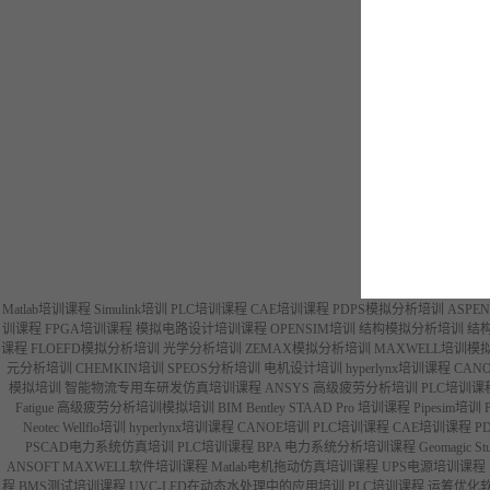
Matlab培训课程
Simulink培训
PLC培训课程
CAE培训课程
PDPS模拟分析培训
ASPE
训课程
FPGA培训课程
模拟电路设计培训课程
OPENSIM培训
结构模拟分析培训
结
课程
FLOEFD模拟分析培训
光学分析培训
ZEMAX模拟分析培训
MAXWELL培训模
元分析培训
CHEMKIN培训
SPEOS分析培训
电机设计培训
hyperlynx培训课程
CAN
模拟培训
智能物流专用车研发仿真培训课程
ANSYS 高级疲劳分析培训
PLC培训课
Fatigue 高级疲劳分析培训模拟培训
BIM Bentley STAAD Pro 培训课程
Pipesim培训
Neotec Wellflo培训
hyperlynx培训课程
CANOE培训
PLC培训课程
CAE培训课程
P
PSCAD电力系统仿真培训
PLC培训课程
BPA 电力系统分析培训课程
Geomagic S
ANSOFT MAXWELL软件培训课程
Matlab电机拖动仿真培训课程
UPS电源培训课程
程
BMS测试培训课程
UVC-LED在动态水处理中的应用培训
PLC培训课程
运筹优化软