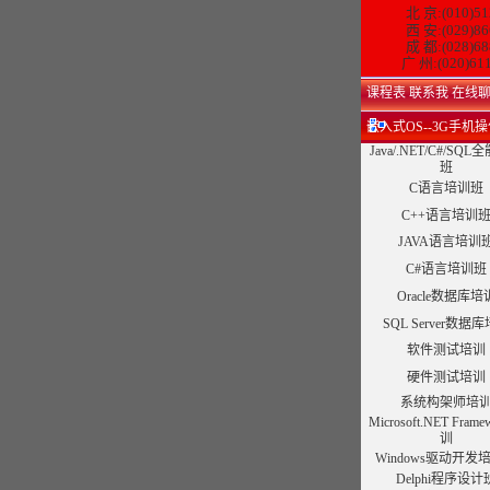
北 京:(010)51
西 安:(029)86
成 都:(028)68
广 州:(020)61
课程表
联系我
在线
嵌入式OS--3G手机
Java/.NET/C#/SQ
班
C语言培训班
C++语言培训
JAVA语言培训
C#语言培训班
Oracle数据库培
SQL Server数据
软件测试培训
硬件测试培训
系统构架师培
Microsoft.NET Fram
训
Windows驱动开发
Delphi程序设计