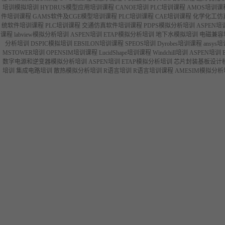
培训模拟培训
HYDRUS模型应用培训课程
CANOE培训
PLC培训课程
AMOS培训课
件培训课程
GAMS软件及CGE模型培训课程
PLC培训课程
CAE培训课程
化学化工仿
统软件培训课程
PLC培训课程
交通仿真软件培训课程
PDPS模拟分析培训
ASPEN培
课程
labview模拟分析培训
ASPEN培训
ETAP模拟分析培训
地下水模拟培训
电磁兼容
分析培训
DSPIC模拟培训
EBSILON培训课程
SPEOS培训
Dyrobes培训课程
ansys
MSTOWER培训
OPENSIM培训课程
LucidShape培训课程
Windchill培训
ASPEN培训
数字电源和逆变器模拟分析培训
ASPEN培训
ETAP模拟分析培训
芯片封装基板设计
培训
集成电路培训
散热模拟分析培训
R语言培训
R语言培训课程
AMESIM模拟分