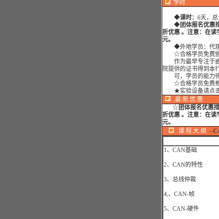
学时
◆
课时：
6天，总
◆
团体报名优惠措
折优惠 。注意：在读
元。
◆外地学员：代理
☆合格学员免费颁
作为最早专注于嵌
院提供的证书得到本
可，学员的能力得
☆合格学员免费推
★实验设备请点
.最.新.优.惠.
☆
团体报名优惠
折优惠 。注意：在读
元。
.课.程.大.纲.
--
C
1、CAN基础
2、CAN的特性
3、总线仲裁
4,、CAN-帧
5、CAN-硬件