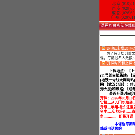
北 京:(010)51
西 安:(029)86
成 都:(028)68
广 州:(020)61
课程表
联系我
在线
班.级.规.模.及.环
为了保证培训效果，
课，每期报名人数限
开课时间和上课
上课地点：
【上
(11号线白银路站) 
(地铁一号线大剧院站
院 【武汉分部】：佳
港大厦(和燕路) 【
最近开课时间(连
开课：
2026年08月1
实操....从入门到精通..
升级....学用相长,注
名中.....实战培训...
务..............-
本课程每期班限额
线或电话预约