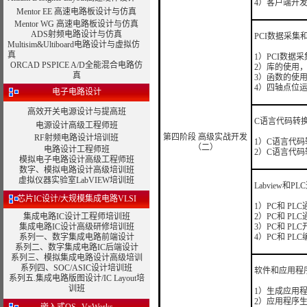
4）客户端开
Mentor EE 高速电路板设计与仿真
Mentor WG 高速电路板设计与仿真
ADS射频电路设计与仿真
PCI数据采集
Multisim&Ultiboard电路设计与虚拟仿
真
1）PCI数据
ORCAD PSPICE A/D全能混合电路仿
2）库的使用，D
真
3）函数的使
4）四轴点位
电子电路设计
高效开关电源设计与提高班
C语言代码转
电源设计高级工程师班
第四阶段 高级实战开发
RF射频电路设计培训班
1）C语言代
（二）
电路设计工程师班
2）C语言代
模拟电子电路设计高级工程师班
数字、模拟电路设计高级培训班
虚拟仪器实验室LabVIEW培训班
Labview和
芯片IC设计/大规模集成电路VLSI
1）PC和 PL
集成电路IC设计工程师培训班
2）PC和 PL
集成电路IC设计高级研修培训班
3）PC和 PL
系列一、数字集成电路前端设计
4）PC和 PL
系列二、数字集成电路IC后端设计
系列三、模拟集成电路设计高级培训
系列四、SOC/ASIC设计培训班
软件和应用程
系列五.集成电路版图设计/IC Layout培
训班
1）生成应用
2）应用程序