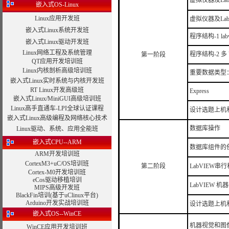
虚拟仪器及Lab
嵌入式OS-Linux
Linux应用开发班
虚拟仪器及LabV
嵌入式Linux系统开发班
程序结构-1 l
嵌入式Linux驱动开发班
Linux网络工程及系统管理
程序结构-2 
第一阶段
QT应用开发培训班
Linux内核剖析高级培训班
重要数据类型
嵌入式Linux实时系统与内核开发班
RT Linux开发高级班
Express
嵌入式Linux/MiniGUI高级培训班
Linux高手直通车-LPI全球认证课程
设计选题上机
嵌入式Linux高级编程及网络核心技术
数据库操作
Linux驱动、系统、应用全能班
嵌入式CPU--ARM
数据库组件的
ARM开发培训班
CortexM3+uC/OS培训班
第二阶段
LabVIEW
Cortex-M0开发培训班
eCos驱动移植培训
LabVIEW 
MIPS高级开发班
BlackFin培训(基于uClinux平台)
Arduino开发实战培训班
设计选题上机
嵌入式OS--WinCE
机器视觉和图
WinCE应用开发培训班