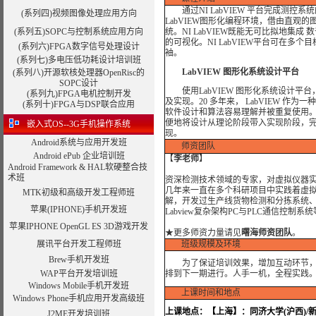
通过NI LabVIEW 平台完成测
(系列四)视频图像处理应用方向
LabVIEW图形化编程环境，借由直观
(系列五)SOPC与控制系统应用方向
统。NI LabVIEW既能无可比拟地集
的可视化。NI LabVIEW平台可在多
(系列六)FPGA数字信号处理设计
袖。
(系列七)多电压低功耗设计培训班
LabVIEW 图形化系统设计平台
(系列八)开源软核处理器OpenRisc的
SOPC设计
使用LabVIEW 图形化系统设计平
(系列九)
FPGA电机控制开发
及实现。20 多年来， LabVIEW 
(系列十)FPGA与DSP联合应用
软件设计和算法容易理解并被重复使用。通
便地将设计从理论阶段带入实现阶段，
嵌入式OS--3G手机操作系统
现。
Android系统与应用开发班
师资团队
Android ePub 企业培训班
【
李老师
】
Android Framework & HAL软硬整合技
术班
资深检测技术领域的专家，对虚拟仪器
几年来一直在多个科研项目中实践着虚
MTK初级和高级开发工程师班
解，开发过生产线货物检测和分拣系统
苹果(IPHONE)手机开发班
Labview复杂架构PC与PLC通信控制系
苹果IPHONE OpenGL ES 3D游戏开发
★
更多师资力量请见
曙海师资团队
。
展讯平台开发工程师班
班级规模及环境
Brew手机开发班
为了保证培训效果，增加互动环节，我
WAP平台开发培训班
排到下一期进行。人手一机，全程实践
Windows Mobile手机开发班
上课时间和地点
Windows Phone手机应用开发高级班
上课地点：
【上海】：同济大学(沪西)/
J2ME开发培训班