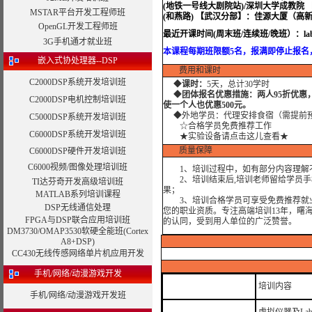
(地铁一号线大剧院站)/深圳大学成教院
MSTAR平台开发工程师班
(和燕路) 【武汉分部】：佳源大厦（高
OpenGL开发工程师班
最近开课时间(周末班/连续班/晚班）：labv
3G手机通才就业班
本课程每期班限额5名，报满即停止报名
嵌入式协处理器--DSP
费用和课时
C2000DSP系统开发培训班
◆
课时：
5天，总计30学时
◆
团体报名优惠措施：两人95折优惠
C2000DSP电机控制培训班
使一个人也优惠500元。
◆外地学员：代理安排食宿（需提前预
C5000DSP系统开发培训班
☆合格学员免费推荐工作
C6000DSP系统开发培训班
★实验设备请点击这儿查看★
质量保障
C6000DSP硬件开发培训班
C6000视频/图像处理培训班
1、培训过程中，如有部分内容理解不
2、培训结束后,培训老师留给学员手机
TI达芬奇开发高级培训班
果；
MATLAB系列培训课程
3、培训合格学员可享受免费推荐就业
DSP无线通信处理
您的职业资质。专注高端培训13年，曙
FPGA与DSP联合应用培训班
的认同，受到用人单位的广泛赞誉。
DM3730/OMAP3530软硬全能班(Cortex
A8+DSP)
CC430无线传感网络单片机应用开发
手机/网络/动漫游戏开发
培训内容
手机/网络/动漫游戏开发班