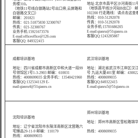
地址:北京市昌平区沙河南街11号
务楼310。
（地铁昌平线沙河站B出口） 
（地铁11号线白银路站2号出口旁,云屏路和
102200 行走路线：
请点击这查
白银路交叉口）
热线：010-51292078
邮编：201821
传真：010-51292078
热线：021-51875830 32300767
业务手机:15701686205
传真：021-32300767
E-mail:qianru@51qianru.cn
业务手机:15921673576
客服QQ:1243285887
E-mail:officeoffice@126.com
客服QQ: 849322415
成都培训基地
武汉培训基地
地址：四川省成都市高新区中和大道一段99
地址：湖北省武汉市江岸区汉江
号领馆区1号1-3-2903 邮编：610031
号 九运大厦401室 邮编：43002
热线：4008699035 业务手机：13540421960
热线：4008699035
客服QQ:1325341129 E-
客服QQ:849322415
mail:qianru4@51qianru.cn
E-mail:qianru5@51qianru.cn
郑州培训基地
沈阳培训基地
地址：郑州市高新区雪松路锦华大
地址：辽宁省沈阳市东陵浑南新区沈营路六
宅臻品29-11-9 邮编：110179
热线：4008699035
热线：4008699035