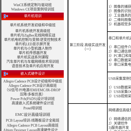
WinCE系统定制与驱动班
1）图像的捕
Windows CE项目案例培训班
2）图像的识
3）工业器具
单片机培训
4）二维码图
5）机器视觉
单片机系统开发初级和中级班
单片机系统开发高级班
单片机与ZigBee无线网络实战
串口和单片机
单片机电机控制与变频/逆变控制技术
单片机LED显示屏开发
第三阶段 高级实战开发
1）串口组件
单片机与小型机器人制作
（一）
2）串口通信
单片机传感器开发
3）PC串口和
单片机实战系列课程
4）串口数据
汽车单片机与车载网络技术培训班
5）串口采集
语音技术及单片机应用开发
嵌入式硬件设计
USB采集案例
Allegro Cadence PCB设计初级和中级班
Allegro Cadence PCB设计高级班
1）USB数据
（SI信号/PI电源/EMI/EMC/IR-DROP
2）USB采集O
压降/多板仿真）
3）USB视频
Power Pcb(PADS)设计培训班
高速嵌入式系统硬件设计班
Protel培训班
网络通信高级
EMC设计高级培训班
1）网络通信
PCB Layout培训-线路板设计全能班
2）关键控件
Allegro Cadence PCB Layout高级班
3)服务器开发
Altium Designer Layout高速硬件设计