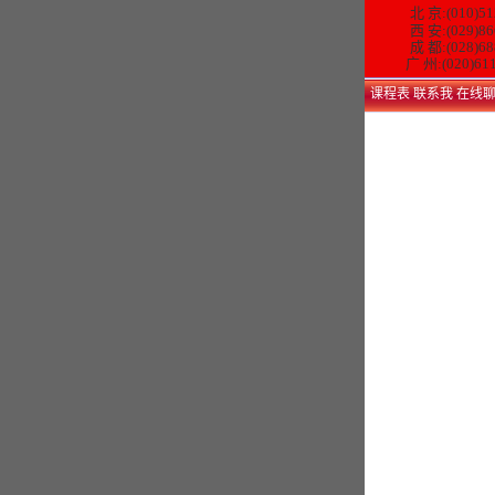
北 京:(010)51
西 安:(029)86
成 都:(028)68
广 州:(020)61
课程表
联系我
在线