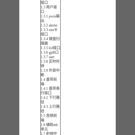
接口
1.3 用户接
口
1.3.1 pwm输
出
1.3.2 alerter
1.3.3 sim卡
接口
1.3.4 键盘扫
描器
1.3.5 lcd接口
1.3.6 gpl0口
1.3.7 uart
1.3.8 实时时
钟
1.3.9 外部中
断
1.4 基带前
端
1.4.1 基带串
行接口
1.4.2 下行路
径
1.4.3 上行路
径
1.5 音频前
端
1.6 辅助adc
单元
1.7 射频控