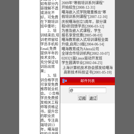
2009年“寒假培训系列课程”
如有部分内
开始招生[2008-12-31]
容理解不透
曙海嵌入式学院隆重推出“寒
或消化不
假培训系列课程”
[2007-12-16]
好，可免费
在下期培训
庆祝曙海创立5周年，部分课
班中重听；
程9折回馈学员[2006-03-12]
2、培
为普及嵌入式课程，学生
训结束后,培
报名享受优惠[2005-08-03]
训老师留给
曙海教育嵌入式培训课程全面
学员手机和
升级,启用2.0版[2004-06-14]
Email,免费
曙海教育成为Altera公司
提供半年的
全球合作培训机构[2002-10-07]
技术支持，
020321届Linux驱动开发班
充分保证培
学生圆满毕业[2002-04-25]
训后出效
上海计算机技术协会颁发给曙海
果；
高新技术科技证书[2001-05-19]
3、培
训合格学员
邮件列表
可享受免费
推荐就业机
会。 ☆合格
学员免费颁
发相关工程
师等资格证
书，提升您
的职业资
质。专注高
端培训13
年，曙海提