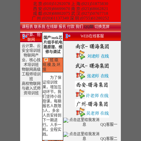
北 京:(010)51292078
上 海:(021)51875830
西 安:(029)86699670 南 京:(025)68662821
成 都:(028)68802075 武 汉:(027)50767718
广 州:(020)61137349 深 圳:(0755)61280252
课程表
联系我
在线聊
报名
付款
我们
QQ聊
切换宽屏
云计算、物
WEB在线客服
国产/mtk芯
联网
片组手机电
云计算、云
路原理、维
安全培训班
修与调试
物联网产
业、核心技
班.级.
术培训班
规.模.及.环.
物联网高级
境
工程师培训
为了保
班
证培训效
高校物联网
果，增加互
与嵌入式师
动环节，我
资培训班
们坚持小班
授课，每期
报名人数限
5人，多余
人员安排到
下一期进
QQ客服一
行。人手一
机，全程实
践。
QQ客服二