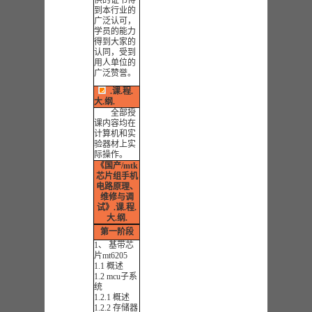
供的证书得
到本行业的
广泛认可，
学员的能力
得到大家的
认同，受到
用人单位的
广泛赞誉。
.课.程.
大.纲.
全部授
课内容均在
计算机和实
验器材上实
际操作。
《
国产/mtk
芯片组手机
电路原理、
维修与调
试
》
.课.程.
大.纲.
第一阶段
1、 基带芯
片mt6205
1.1 概述
1.2 mcu子系
统
1.2.1 概述
1.2.2 存储器