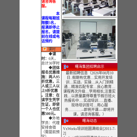
请咨询客
服。
本
课程每期班
限额5名，
报满即停止
报名，请提
前在线或电
话预约
课时
◆
课
时：
6天，
总计36学时
曙海集团招聘启示
◆
团体
报名优惠措
最新招聘信息（2026年08月10
施：两人95
日..假期有优惠....实用开发培
折优惠，三
训....实战、实操....从入门到精
人或三人以
通....精准匹配专家....良心教育....
上9折优惠
课程再次升级....学用相长,注重实
。注意：在
践....以质量赢得尊重节假日班火
读学生凭学
热报名中.....实战培训......直播、
生证，即使
现场培训皆可....用心服
一个人也优
务..............--即将开课----即将开
惠500元。
课，请咨询客服。）
◆外地
曙海动态
学员：代理
安排食宿
VxWorks培训班圆满结业[2011-7-
（需提前预
2]
定）