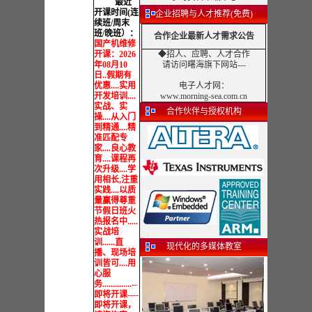
最近
开课时间(连
企业招聘与人才推荐(免费)
续班/周末
班/晚班）：
合作企业最新人才需求公告
国产机维修
开课：
2026
◆招人、应聘、人才合作
年08月10
请访问曙海旗下网站---
日..假期有
优惠....实用
电子人才网
：
开发培训....
www.morning-sea.com.cn
实战、实
合作伙伴与授权机构
操....从入门
到精通....精
准匹配专
家....良心教
育....课程再
次升级....学
用相长,注重
实践....以质
量赢得尊重
节假日班火
热报名中.....
实战培
训......直
现代化的多媒体教室
播、现场培
训皆可....用
心服
务..............--
即将开课----
即将开课，