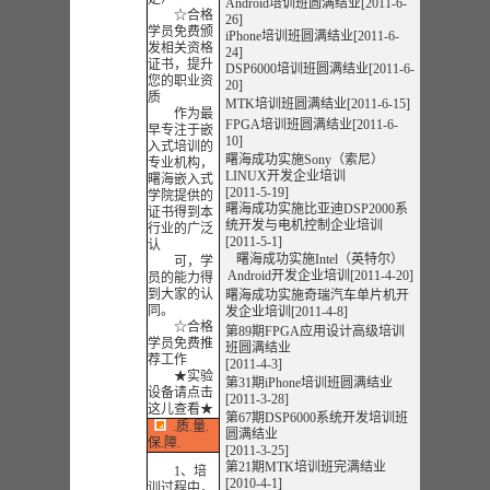
Android培训班圆满结业[2011-6-
☆合格
26]
学员免费颁
iPhone培训班圆满结业[2011-6-
发相关资格
24]
证书，提升
DSP6000培训班圆满结业[2011-6-
您的职业资
20]
质
MTK培训班圆满结业[2011-6-15]
作为最
FPGA培训班圆满结业[2011-6-
早专注于嵌
10]
入式培训的
曙海成功实施Sony（索尼）
专业机构，
LINUX开发企业培训
曙海嵌入式
[2011-5-19]
学院提供的
曙海成功实施比亚迪DSP2000系
证书得到本
统开发与电机控制企业培训
行业的广泛
[2011-5-1]
认
曙海成功实施Intel（英特尔）
可，学
Android开发企业培训[2011-4-20]
员的能力得
到大家的认
曙海成功实施奇瑞汽车单片机开
同
。
发企业培训[2011-4-8]
☆合格
第89期FPGA应用设计高级培训
学员免费推
班圆满结业
荐工作
[2011-4-3]
★实验
第31期iPhone培训班圆满结业
设备请点击
[2011-3-28]
这儿查看★
第67期DSP6000系统开发培训班
.质.量.
圆满结业
保.障.
[2011-3-25]
第21期MTK培训班完满结业
1、培
[2010-4-1]
训过程中，