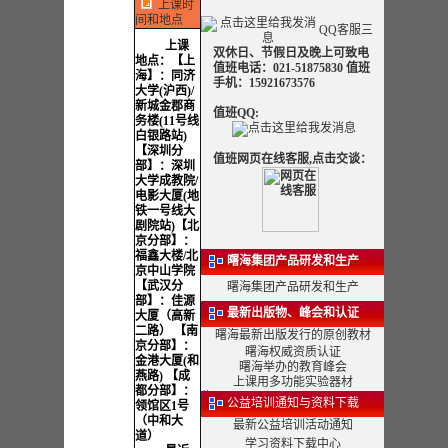
上课时
间和地点
QQ客服三
上课
双休日、节假日及晚上可致电
地点：
【上
值班电话：021-51875830 值班
海】：同济
手机：15921673576
大学(沪西)/
新城金郡商
值班QQ:
务楼(11号线
白银路站)
【深圳分
值班网页在线客服,点击交谈：
部】：深圳
大学成教院/
电影大厦(地
铁一号线大
剧院站)【北
京分部】：
福鑫大楼/北
曙海集团产品研发和生产
京中山学院
【武汉分
曙海集团产品研发和生产
部】：佳源
最新出版物、峰会和认证
大厦（高新
二路） 【南
曙海最新出版发行的原创教材
京分部】：
曙海权威资质认证
金港大厦(和
曙海举办的教育峰会
燕路) 【成
上课用多功能实验器材
都分部】：
公益培训通知与资料下载
领馆区1号
（中和大
最新公益培训活动通知
道）
学习资料下载中心