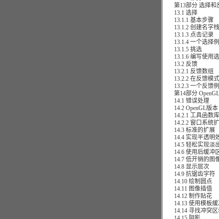
第13部分 选择和
13.1 选择
13.1.1 基本步骤
13.1.2 创建名字
13.1.3 点击记录
13.1.4 一个选择
13.1.5 挑选
13.1.6 编写使
13.2 反馈
13.2.1 反馈数组
13.2.2 在反馈模
13.2.3 一个反馈
第14部分 OpenG
14.1 错误处理
14.2 OpenGL版本
14.2.1 工具函数
14.2.2 窗口系统
14.3 标准的扩展
14.4 实现半透明
14.5 轻松实现淡
14.6 使用后缓冲
14.7 低开销的图
14.8 显示层次
14.9 抗锯齿字符
14.10 绘制圆点
14.11 图像插值
14.12 制作贴花
14.13 使用模板
14.14 寻找冲突区
14.15 阴影