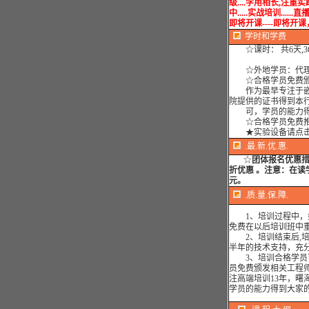
级....学用相长,注重
中.....实战培训......直播
即将开课----即将开
学时
和学费
☆课时： 共6天,3
☆外地学员：代理
☆合格学员免费颁
作为最早专注于嵌
院提供的证书得到本
可，学员的能力得
☆合格学员免费推
★实验设备请点
.最.新.优.惠.
☆
团体报名优惠
折优惠 。注意：在读
元。
.质.量.保.障.
1、培训过程中，如
免费在以后培训班中
2、培训结束后,培训
半年的技术支持，充
3、培训合格学员可
员免费颁发相关工程
注高端培训13年，曙
学员的能力得到大家