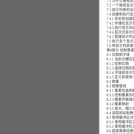
7.1 为什么使用显
7.2 一个使用显示
7.3 显示列表的设
7.4 创建和执行显
7.4.1 命名和创
7.4.2 存储在显
7.4.3 执行显示列
7.4.4 层次式显示
7.4.5 管理显示列
7.5 执行多个显示
7.6 用显示列表管
第8部分 绘制像素
8.1 位图和字体
8.1.1 当前光栅位
8.1.2 绘制位图
8.1.3 选择位图的
8.1.4 字体和显示
8.1.5 定义和使
8.2 图像
8.3 图像管线
8.3.1 像素包装和
8.3.2 控制像素存
8.3.3 像素传输操
8.3.4 像素映射
8.3.5 放大、缩
8.4 读取和绘制像
8.5 使用缓冲区
8.5.1 使用缓冲
8.5.2 使用缓冲
8.6 提高像素绘图