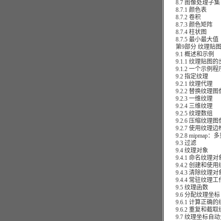
8.7 图像处理子集
8.7.1 颜色表
8.7.2 卷积
8.7.3 颜色矩阵
8.7.4 柱状图
8.7.5 最小最大值
第9部分 纹理贴
9.1 概述和示例
9.1.1 纹理贴图的
9.1.2 一个示例程
9.2 指定纹理
9.2.1 纹理代理
9.2.2 替换纹理
9.2.3 一维纹理
9.2.4 三维纹理
9.2.5 纹理数组
9.2.6 压缩纹理图
9.2.7 使用纹理边
9.2.8 mipmap：
9.3 过滤
9.4 纹理对象
9.4.1 命名纹理对
9.4.2 创建和使
9.4.3 清除纹理对
9.4.4 常驻纹理工
9.5 纹理函数
9.6 分配纹理坐标
9.6.1 计算正确
9.6.2 重复和截取
9.7 纹理坐标自动