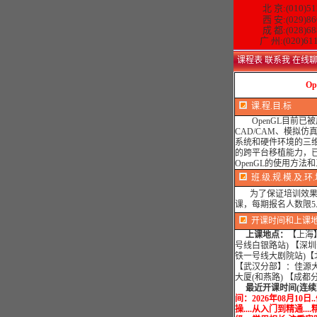
北 京:(010)51
西 安:(029)86
成 都:(028)68
广 州:(020)61
课程表
联系我
在线
O
课.程.目.标
OpenGL目前已
CAD/CAM、模拟
系统和硬件环境的三
的跨平台移植能力，
OpenGL的使用方
班.级.规.模.及.环
为了保证培训效果，
课，每期报名人数限
开课时间和上课
上课地点：
【上海】
号线白银路站) 【深圳
铁一号线大剧院站)【
【武汉分部】：佳源
大厦(和燕路) 【成
最近开课时间(连续班
间：2026年08月10日
操....从入门到精通...