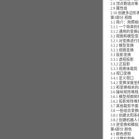
2.8 顶点数组对象
2.9 属性组
2.10 创建多边形
第3部分 视图
3.1 简介：用照相
3.1.1 一个简单
3.1.2 通用的变换
3.2 视图和模型变
3.2.1 对变换进行
3.2.2 模型变换
3.2.3 视图变换
3.3 投影变换
3.3.1 透视投影
3.3.2 正投影
3.3.3 视景体裁剪
3.4 视口变换
3.4.1 定义视口
3.4.2 变换深度坐
3.5 和变换相关的
3.6 操纵矩阵堆栈
3.6.1 模型视图矩
3.6.2 投影矩阵堆
3.7 其他裁剪平面
3.8 一些组合变换
3.8.1 创建太阳系
3.8.2 创建机器人
3.9 逆变换和模拟
第4部分 颜色
4.1 颜色感知
4.2 计算机颜色