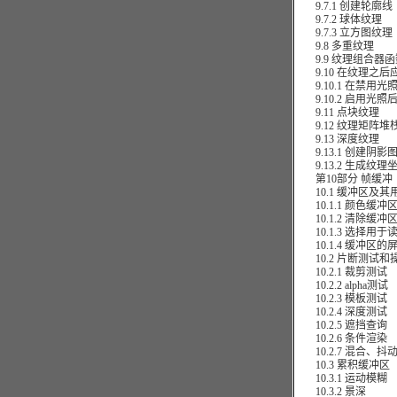
9.7.1 创建轮廓线
9.7.2 球体纹理
9.7.3 立方图纹理
9.8 多重纹理
9.9 纹理组合器函
9.10 在纹理之后
9.10.1 在禁用光
9.10.2 启用光照
9.11 点块纹理
9.12 纹理矩阵堆
9.13 深度纹理
9.13.1 创建阴影
9.13.2 生成纹理
第10部分 帧缓冲
10.1 缓冲区及其
10.1.1 颜色缓冲
10.1.2 清除缓冲
10.1.3 选择用
10.1.4 缓冲区的
10.2 片断测试和
10.2.1 裁剪测试
10.2.2 alpha测试
10.2.3 模板测试
10.2.4 深度测试
10.2.5 遮挡查询
10.2.6 条件渲染
10.2.7 混合、抖
10.3 累积缓冲区
10.3.1 运动模糊
10.3.2 景深