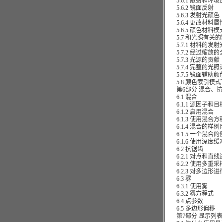
5.6.1 散射和环境
5.6.2 镜面反射
5.6.3 发射光颜色
5.6.4 更改材料属
5.6.5 颜色材料模
5.7 和光照有关的
5.7.1 材料的发射
5.7.2 经过缩放
5.7.3 光源的贡献
5.7.4 完整的光
5.7.5 镜面辅助颜
5.8 颜色索引模式
第6部分 混合、抗
6.1 混合
6.1.1 源因子和目
6.1.2 启用混合
6.1.3 使用混合
6.1.4 混合的样例
6.1.5 一个混合的
6.1.6 使用深度
6.2 抗锯齿
6.2.1 对点和直
6.2.2 使用多重
6.2.3 对多边形
6.3 雾
6.3.1 使用雾
6.3.2 雾方程式
6.4 点参数
6.5 多边形偏移
第7部分 显示列