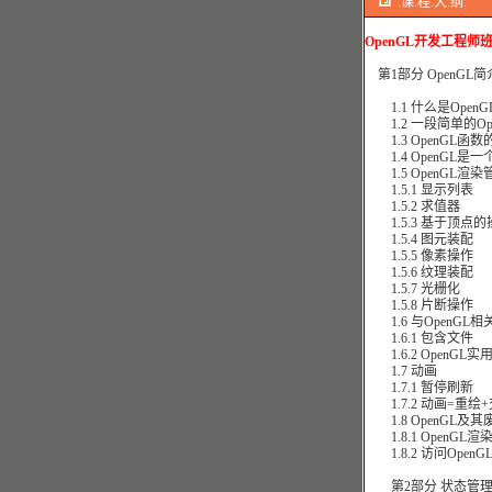
.课.程.大.纲.
OpenGL开发工程师
第1部分 OpenGL简
1.1 什么是OpenG
1.2 一段简单的Op
1.3 OpenGL函数
1.4 OpenGL是
1.5 OpenGL渲染
1.5.1 显示列表
1.5.2 求值器
1.5.3 基于顶点的
1.5.4 图元装配
1.5.5 像素操作
1.5.6 纹理装配
1.5.7 光栅化
1.5.8 片断操作
1.6 与OpenGL
1.6.1 包含文件
1.6.2 OpenGL
1.7 动画
1.7.1 暂停刷新
1.7.2 动画=重绘
1.8 OpenGL及
1.8.1 OpenGL渲
1.8.2 访问OpenG
第2部分 状态管理