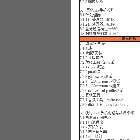
5.2.3 脚位功能
6、 其他mtk手机芯片
6.1 fm处理器
6.1.1 fm处理器mt6188
6.1.2 fm处理器mt6189
6.2 蓝牙通信模组mt6601
6.3 触摸屏控制器mt6301
第三阶段
7、调试软件meta
7.1概述
7.1.1程序安装
7.1.2 连接操作
7.2 射频工具（rf tool）
7.2.1 rf tool概述
7.2.2 pm测试
7.2.3 gain sweep测试
7.2.4 （20ntinuous rx测试
7.2.5 （30ntinuous tx测试
7.2.6 tx level and profile测试
7.3 其他工具
7.3.1 音频工具（audio tool）
7.3.2 基带工具（baseband tool）
8、波导d660手机电路与故障维修
8.1 电源管理器电路
8.1.1 电池供电
8.1.2 开机触发
8.1.3 电压调节器
8.1.4 sim卡接口