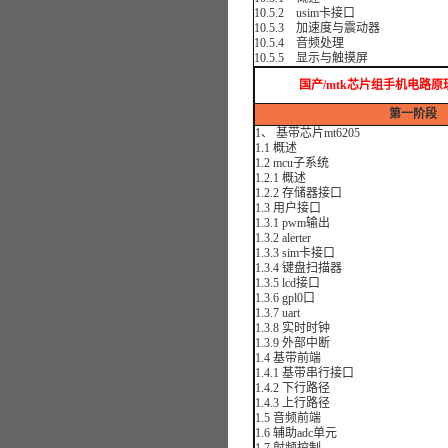
10.5.2 usim卡接口
10.5.3 加速度与震动器
10.5.4 音频处理
10.5.5 显示与触摸屏
国产/mtk芯片组手机电路
第一阶段
1、 基带芯片mt6205
1.1 概述
1.2 mcu子系统
1.2.1 概述
1.2.2 存储器接口
1.3 用户接口
1.3.1 pwm输出
1.3.2 alerter
1.3.3 sim卡接口
1.3.4 键盘扫描器
1.3.5 lcd接口
1.3.6 gpl0口
1.3.7 uart
1.3.8 实时时钟
1.3.9 外部中断
1.4 基带前端
1.4.1 基带串行接口
1.4.2 下行路径
1.4.3 上行路径
1.5 音频前端
1.6 辅助adc单元