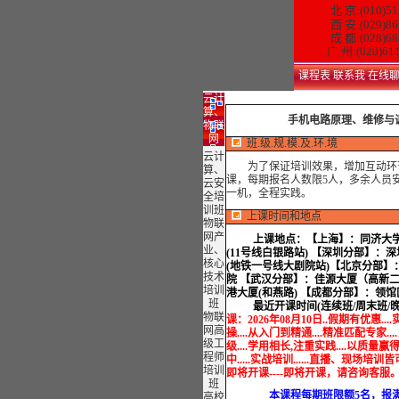
北 京:(010)51
西 安:(029)86
成 都:(028)68
广 州:(020)61
课程表
联系我
在线
云计
算、
手机电路原理、维修与
物联
网
班.级.规.模.及.环.境
云计
为了保证培训效果，增加互动环
算、
课，每期报名人数限5人，多余人员
云安
一机，全程实践。
全培
训班
上课时间和地点
物联
网产
上课地点：
【上海】：同济大学
业、
(11号线白银路站) 【深圳分部】：深
核心
(地铁一号线大剧院站)【北京分部】
技术
院 【武汉分部】：佳源大厦（高新二
培训
港大厦(和燕路) 【成都分部】：领
班
最近开课时间(连续班/周末班/
物联
课：
2026年08月10日..假期有优惠..
网高
操....从入门到精通....精准匹配专家..
级工
级....学用相长,注重实践....以质
程师
中.....实战培训......直播、现场培训皆可....用
培训
即将开课----即将开课，请咨询客服
班
本课程每期班限额5名，报满即
高校