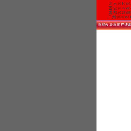
北 京:(010)51
西 安:(029)86
成 都:(028)68
广 州:(020)61
课程表
联系我
在线