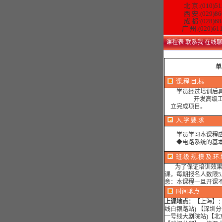
北 京:(010)51
西 安:(029)86
成 都:(028)68
广 州:(020)61
课程表
联系我
在线
单
课.程.目.标
学员经过培训后具
开发高级
立完成项目。
入.学.要.求
学员学习本课程应
◆电路系统的基本
班.级.规.模.及.环
为了保证培训效果，
课，每期报名人数限
意：本课程一旦开课
时间地点
上课地点：
【上海】：
线白银路站) 【深圳分
一号线大剧院站)【北