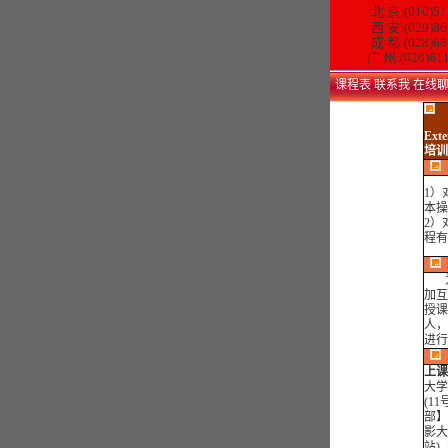
北 京:(010)51
西 安:(029)86
成 都:(028)68
广 州:(020)61
课程表
联系我
在线
Ex
培训
1）
本操
2）
程有
为
加互
授课
人，
进行
上课
大学
(1
部】
影大
站)