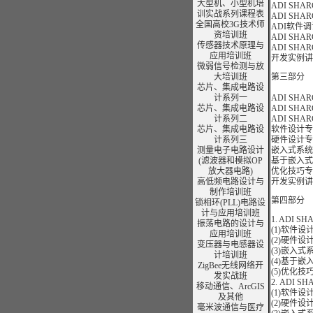
大型机、小型机培
ADI SH
训实战系列课程表
ADI SH
全国高校3G技术师
ADI软件调
资培训班
ADI S
传感器技术原理与
ADI S
应用培训班
开发实例讲
微弱信号检测与放
大培训班
第三部分
芯片、集成电路设
计系列一
ADI SH
芯片、集成电路设
ADI S
计系列二
ADI SH
芯片、集成电路设
软件设计专
计系列三
硬件设计专
测量电子电路设计
嵌入式系统
(滤波器和模拟OP
基于嵌入式
放大器电路)
优化技巧专
高低频电路设计与
开发实例讲
制作培训班
第四部分
锁相环(PLL)电路设
计与应用培训班
1. ADI 
振荡电路的设计与
(1)软件设
应用培训班
(2)硬件设
变压器与电感器设
(3)嵌入
计
培训班
(4)基于
ZigBee无线网络开
(5)优化技
发实战班
2. ADI
移动通信、
ArcGIS
(1)软件设
及其他
(2)硬件设
毫米波通信与医疗