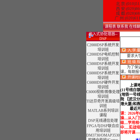
北 京:(010)51
西 安:(029)86
成 都:(028)68
广 州:(020)61
课程表
联系我
在线
嵌入式协处理器--
DSP
C2000DSP系统开发
培训班
入.学.
C2000DSP电机控制
要求大
培训班
班.级.规
C5000DSP系统开发
为了保证
培训班
课，每期报
C6000DSP系统开发
开课时
培训班
C6000DSP硬件开发
上课
培训班
(11号线白
C6000视频/图像处理
(地铁一号
培训班
院 【武汉
TI达芬奇开发高级培
港大厦(和
训班
最近开
MATLAB系列培训
课：
2026
课程
操....从入
DSP无线通信处理
级....学
FPGA与DSP联合应
中.....实战培
用培训班
即将开课--
DM3730/OMAP3530