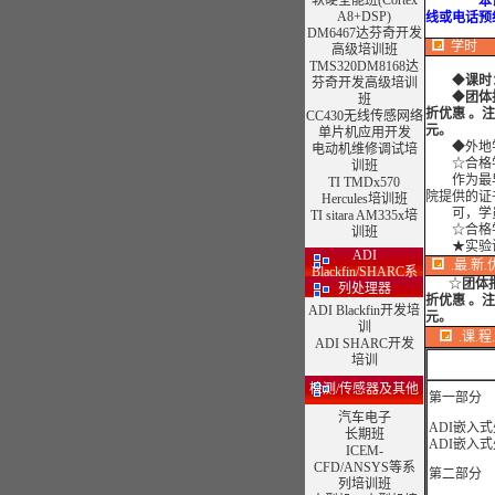
软硬全能班(Cortex
本课程每
A8+DSP)
线或电话预
DM6467达芬奇开发
学时
高级培训班
TMS320DM8168达
◆
课时
芬奇开发高级培训
◆
团体
班
折优惠 。
CC430无线传感网络
元。
单片机应用开发
◆外地学
电动机维修调试培
☆合格学
训班
作为最早
TI TMDx570
院提供的证
Hercules培训班
可，学员
TI sitara AM335x培
☆合格学
训班
★实验
ADI
.最.新.
Blackfin/SHARC系
☆
团体
列处理器
折优惠 。
ADI Blackfin开发培
元。
训
.课.程
ADI SHARC开发
培训
检测/传感器及其他
第一部分
汽车电子
ADI嵌入
长期班
ADI嵌入
ICEM-
CFD/ANSYS等系
第二部分
列培训班