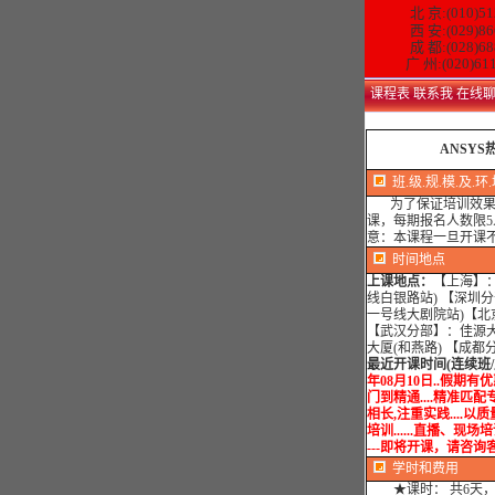
北 京:(010)51
西 安:(029)86
成 都:(028)68
广 州:(020)61
课程表
联系我
在线
ANSY
班.级.规.模.及.环
为了保证培训效果，
课，每期报名人数限
意：本课程一旦开课
时间地点
上课地点：
【上海】：
线白银路站) 【深圳分
一号线大剧院站)【北
【武汉分部】：佳源
大厦(和燕路) 【成
最近开课时间(连续班
年08月10日..假期有优惠
门到精通....精准匹配专家
相长,注重实践....以
培训......直播、现场培训皆可
---即将开课，请咨询
学时
和费用
★课时： 共6天，