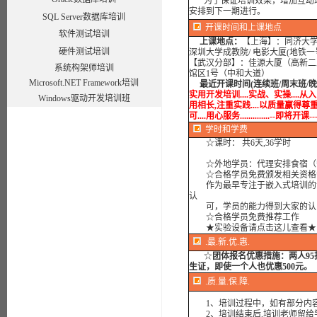
为了保证培训效果，增加互动环
安排到下一期进行。
SQL Server数据库培训
开课时间和上课地点
软件测试培训
上课地点：
【上海】：同济大学(
硬件测试培训
深圳大学成教院/ 电影大厦(地铁
【武汉分部】：佳源大厦（高新二路
系统构架师培训
馆区1号（中和大道）
Microsoft.NET Framework培训
最近开课时间(连续班/周末班/
实用开发培训....实战、实操....从入
Windows驱动开发培训班
用相长,注重实践....以质量赢得尊重
可....用心服务..............--
学时
和学费
☆课时： 共6天,36学时
☆外地学员：代理安排食宿（
☆合格学员免费颁发相关资格
作为最早专注于嵌入式培训的专
认
可，学员的能力得到大家的认
☆合格学员免费推荐工作
★实验设备请点击这儿查看★
.最.新.优.惠.
☆
团体报名优惠措施：
两人9
生证，即使一个人也优惠500元。
.质.量.保.障.
1、培训过程中，如有部分内容
2、培训结束后,培训老师留给学员