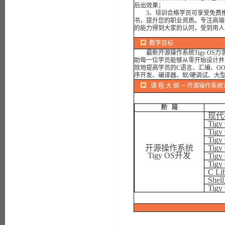
后出效果；
3、培训合格学员可享受免费推
书，提升您的职业资质。专注高端
的能力得到大家的认同，受到用人
教学目标
最新开源操作系统Tigy OS
助每一位学员能够从零开始设计并
效地提高学员的C语言、汇编、O
序开发、编译器、软/硬调试、大
.课.程.大.纲.－开源操作系统
阶
段
现代
Tigy
Tigy
Tigy
开源操作系统
Tigy
Tigy OS
开发
Tigy
Tigy
C Li
Shell
Tigy