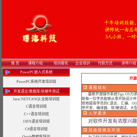
首 页
课程介绍
培训报名
企业培训
付款方式
讲师介绍
PowerPC嵌入式系统
开源
PowerPC系统开发培训班
课.程.目.标
开发语言/数据库/软硬件测试
最新开源操作系统Tigy O
助每一位学员能够从零开始设计并
Java/.NET/C#/SQL全能培训班
效地提高学员的C语言、汇编、O
C语言培训班
序开发、编译器、软/硬调试、大
入.学.要.求
C++语言培训班
对软件开发有浓厚兴趣
JAVA语言培训班
C#语言培训班
班.级.规.模.及.环.境
Oracle数据库培训