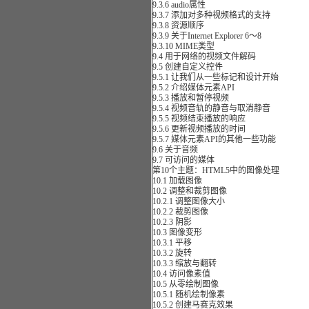
9.3.6 audio属性
9.3.7 添加对多种视频格式的支持
9.3.8 资源顺序
9.3.9 关于Internet Explorer 6～8
9.3.10 MIME类型
9.4 用于网络的视频文件解码
9.5 创建自定义控件
9.5.1 让我们从一些标记和设计开始
9.5.2 介绍媒体元素API
9.5.3 播放和暂停视频
9.5.4 视频音轨的静音与取消静音
9.5.5 视频结束播放的响应
9.5.6 更新视频播放的时间
9.5.7 媒体元素API的其他一些功能
9.6 关于音频
9.7 可访问的媒体
第10个主题：HTML5中的图像处理
10.1 加载图像
10.2 调整和裁剪图像
10.2.1 调整图像大小
10.2.2 裁剪图像
10.2.3 阴影
10.3 图像变形
10.3.1 平移
10.3.2 旋转
10.3.3 缩放与翻转
10.4 访问像素值
10.5 从零绘制图像
10.5.1 随机绘制像素
10.5.2 创建马赛克效果